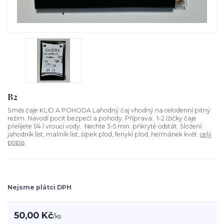
B2
Směs čaje KLID A POHODA Lahodný čaj vhodný na celodenní pitný
režim. Navodí pocit bezpečí a pohody. Příprava: 1-2 lžičky čaje
přelijete 1/4 l vroucí vody. Nechte 3-5 min. přikryté odstát. Složení:
jahodník list, maliník list, šípek plod, fenykl plod, heřmánek květ.
celý
popis
Nejsme plátci DPH
50,00 Kč
/
ks