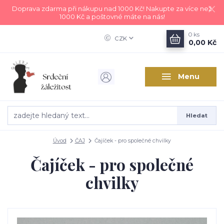
Doprava zdarma při nákupu nad 1000 Kč! Nakupte za více než
1000 Kč a poštovné máte na nás!
0
ks
CZK
0,00 Kč
Menu
Hledat
Úvod
ČAJ
Čajíček - pro společné chvilky
Čajíček - pro společné
chvilky