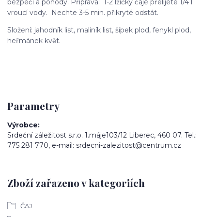
bezpečí a pohody. Příprava: 1-2 lžičky čaje přelijete 1/4 l
vroucí vody. Nechte 3-5 min. přikryté odstát.
Složení: jahodník list, maliník list, šípek plod, fenykl plod,
heřmánek květ.
Parametry
Výrobce
Srdeční záležitost s.r.o. 1.máje103/12 Liberec, 460 07. Tel.:
775 281 770, e-mail: srdecni-zalezitost@centrum.cz
Zboží zařazeno v kategoriích
ČAJ