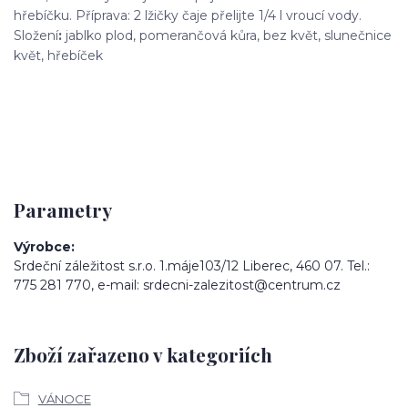
hřebíčku. Příprava: 2 lžičky čaje přelijte 1/4 l vroucí vody.
Složení
:
jablko plod, pomerančová kůra, bez květ, slunečnice
květ, hřebíček
Parametry
Výrobce
Srdeční záležitost s.r.o. 1.máje103/12 Liberec, 460 07. Tel.:
775 281 770, e-mail: srdecni-zalezitost@centrum.cz
Zboží zařazeno v kategoriích
VÁNOCE