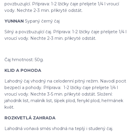
povzbuzující. Příprava: 1-2 lžičky čaje přelijete 1/4 l vroucí
vody. Nechte 2-3 min. přikryté odstát.
YUNNAN
Sypaný černý čaj
Silný a povzbuzující čaj. Příprava: 1-2 lžičky čaje přelijete 1/4 l
vroucí vody. Nechte 2-3 min. přikryté odstát.
Čaj hmotnost: 50g.
KLID A POHODA
Lahodný čaj vhodný na celodenní pitný režim. Navodí pocit
bezpečí a pohody. Příprava: 1-2 lžičky čaje přelijete 1/4 l
vroucí vody. Nechte 3-5 min. přikryté odstát. Složení:
jahodník list, maliník list, šípek plod, fenykl plod, heřmánek
květ.
ROZKVETLÁ ZAHRADA
Lahodná voňavá směs vhodná na teplý i studený čaj.