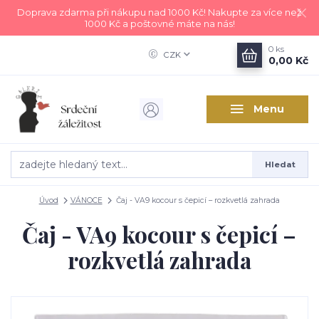
Doprava zdarma při nákupu nad 1000 Kč! Nakupte za více než
1000 Kč a poštovné máte na nás!
0
ks
CZK
0,00 Kč
Menu
Hledat
Úvod
VÁNOCE
Čaj - VA9 kocour s čepicí – rozkvetlá zahrada
Čaj - VA9 kocour s čepicí –
rozkvetlá zahrada