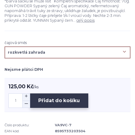
*barva sáčku se může lišit Kompletní specifikace Čaj hmotnost: 70g.
GUN POWDER Sypaný zelený Čaj aromatický, nefermetovaný
napomáhá trávit tuky ze stravy, uklidňuje žaludek, je povzbuzující.
Příprava: 1-2 lžičky čaje přelijete 1/4 l vroucí vody. Nechte 2-3 min.
přikryté odstát. YUNNAN Sypaný čern...
celý popis
čajová směs
Nejsme plátci DPH
125,00 Kč
/
ks
Přidat do košíku
Číslo produktu:
VA9VC-7
EAN kód:
8595733203504