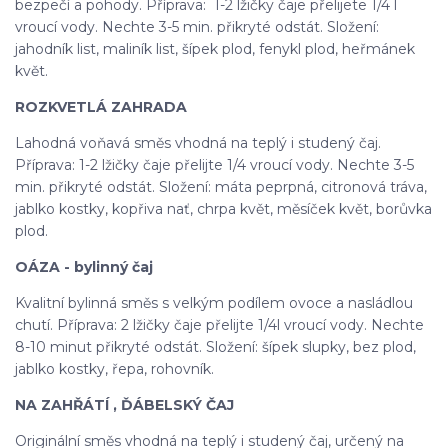
bezpečí a pohody. Příprava: 1-2 lžičky čaje přelijete 1/4 l
vroucí vody. Nechte 3-5 min. přikryté odstát. Složení:
jahodník list, maliník list, šípek plod, fenykl plod, heřmánek
květ.
ROZKVETLÁ ZAHRADA
Lahodná voňavá směs vhodná na teplý i studený čaj.
Příprava: 1-2 lžičky čaje přelijte 1/4 vroucí vody. Nechte 3-5
min. přikryté odstát. Složení: máta peprpná, citronová tráva,
jablko kostky, kopřiva nať, chrpa květ, měsíček květ, borůvka
plod.
OÁZA - bylinný čaj
Kvalitní bylinná směs s velkým podílem ovoce a nasládlou
chutí. Příprava: 2 lžičky čaje přelijte 1/4l vroucí vody. Nechte
8-10 minut přikryté odstát. Složení: šípek slupky, bez plod,
jablko kostky, řepa, rohovník.
NA ZAHŘÁTÍ , ĎÁBELSKÝ ČAJ
Originální směs vhodná na teplý i studený čaj, určený na