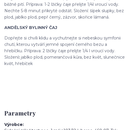
běžné pití. Příprava: 1-2 lžičky čaje přelijte 1/4l vroucí vody.
Nechte 5-8 minut přikryté odstát. Složení: šípek slupky, bez
plod, jablko plod, pepř černý, zázvor, skořice lámaná.
ANDĚLSKÝ BYLINNÝ ČAJ
Dopřejte si chvíli klidu a vychutnejte si nebeskou symfonii
chutí, kterou vytváří jemné spojení černého bezu a
hřebíčku. Příprava: 2 lžičky čaje přelijte 1/4 l vroucí vody.
Složení
:
jablko plod, pomerančová kůra, bez květ, slunečnice
květ, hřebíček
Parametry
Výrobce