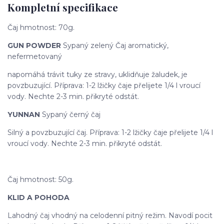
Kompletní specifikace
Čaj hmotnost: 70g.
GUN POWDER
Sypaný zelený Čaj aromatický,
nefermetovaný
napomáhá trávit tuky ze stravy, uklidňuje žaludek, je
povzbuzující. Příprava: 1-2 lžičky čaje přelijete 1/4 l vroucí
vody. Nechte 2-3 min. přikryté odstát.
YUNNAN
Sypaný černý čaj
Silný a povzbuzující čaj. Příprava: 1-2 lžičky čaje přelijete 1/4 l
vroucí vody. Nechte 2-3 min. přikryté odstát.
Čaj hmotnost: 50g.
KLID A POHODA
Lahodný čaj vhodný na celodenní pitný režim. Navodí pocit