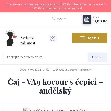
Doprava zdarma při nákupu nad 1000 Kč! Nakupte za více než
1000 Kč a poštovné máte na nás!
0
ks
CZK
0,00 Kč
Menu
Hledat
Úvod
VÁNOCE
Čaj - VA9 kocour s čepicí – andělský
Čaj - VA9 kocour s čepicí –
andělský