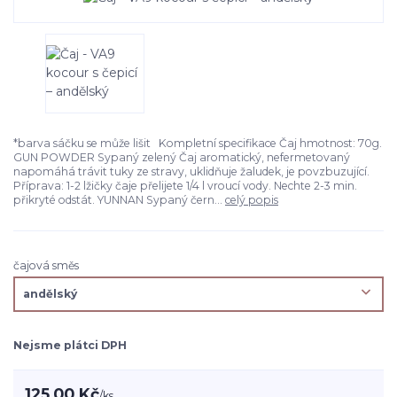
*barva sáčku se může lišit Kompletní specifikace Čaj hmotnost: 70g.
GUN POWDER Sypaný zelený Čaj aromatický, nefermetovaný
napomáhá trávit tuky ze stravy, uklidňuje žaludek, je povzbuzující.
Příprava: 1-2 lžičky čaje přelijete 1/4 l vroucí vody. Nechte 2-3 min.
přikryté odstát. YUNNAN Sypaný čern...
celý popis
čajová směs
Nejsme plátci DPH
125,00 Kč
/
ks