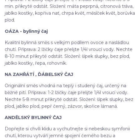
min. přikryté odstát. Složení: máta peprpná, citronová tráva,
jablko kostky, kopřiva nať, chrpa květ, měsíček květ, borůvka
plod.
OÁZA - bylinný čaj
Kvalitní bylinná směs s velkým podílem ovoce a nasládlou
chutí. Příprava: 2 lžičky čaje přelijte 1/4l vroucí vody. Nechte
8-10 minut přikryté odstát. Složení: šípek slupky, bez plod,
jablko kostky, řepa, rohovník.
NA ZAHŘÁTÍ , ĎÁBELSKÝ ČAJ
Originální směs vhodná na teplý i studený čaj, určený na
běžné pití. Příprava: 1-2 lžičky čaje přelijte 1/4l vroucí vody.
Nechte 5-8 minut přikryté odstát. Složení: šípek slupky, bez
plod, jablko plod, pepř černý, zázvor, skořice lámaná.
ANDĚLSKÝ BYLINNÝ ČAJ
Dopřejte si chvíli klidu a vychutnejte si nebeskou symfonii
chutí, kterou vytváří jemné spojení černého bezu a