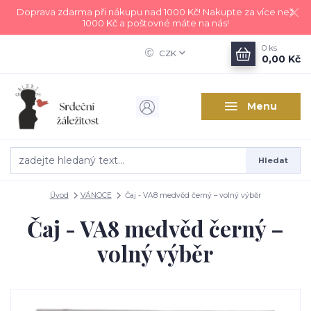
Doprava zdarma při nákupu nad 1000 Kč! Nakupte za více než
1000 Kč a poštovné máte na nás!
0
ks
CZK
0,00 Kč
Menu
Hledat
Úvod
VÁNOCE
Čaj - VA8 medvěd černý – volný výběr
Čaj - VA8 medvěd černý –
volný výběr