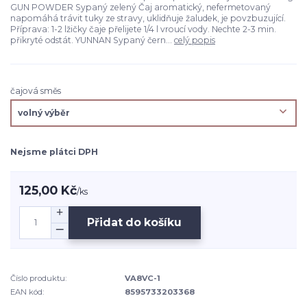
GUN POWDER Sypaný zelený Čaj aromatický, nefermetovaný
napomáhá trávit tuky ze stravy, uklidňuje žaludek, je povzbuzující.
Příprava: 1-2 lžičky čaje přelijete 1/4 l vroucí vody. Nechte 2-3 min.
přikryté odstát. YUNNAN Sypaný čern...
celý popis
čajová směs
Nejsme plátci DPH
125,00 Kč
/
ks
Přidat do košíku
Číslo produktu:
VA8VC-1
EAN kód:
8595733203368