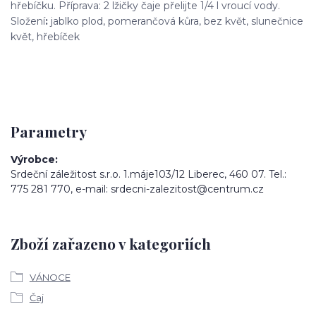
hřebíčku. Příprava: 2 lžičky čaje přelijte 1/4 l vroucí vody.
Složení
:
jablko plod, pomerančová kůra, bez květ, slunečnice
květ, hřebíček
Parametry
Výrobce
Srdeční záležitost s.r.o. 1.máje103/12 Liberec, 460 07. Tel.:
775 281 770, e-mail: srdecni-zalezitost@centrum.cz
Zboží zařazeno v kategoriích
VÁNOCE
Čaj