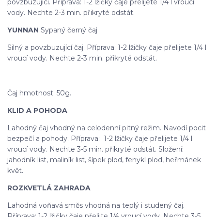
povzbuzující. Příprava: 1-2 lžičky čaje přelijete 1/4 l vroucí
vody. Nechte 2-3 min. přikryté odstát.
YUNNAN
Sypaný černý čaj
Silný a povzbuzující čaj. Příprava: 1-2 lžičky čaje přelijete 1/4 l
vroucí vody. Nechte 2-3 min. přikryté odstát.
Čaj hmotnost: 50g.
KLID A POHODA
Lahodný čaj vhodný na celodenní pitný režim. Navodí pocit
bezpečí a pohody. Příprava: 1-2 lžičky čaje přelijete 1/4 l
vroucí vody. Nechte 3-5 min. přikryté odstát. Složení:
jahodník list, maliník list, šípek plod, fenykl plod, heřmánek
květ.
ROZKVETLÁ ZAHRADA
Lahodná voňavá směs vhodná na teplý i studený čaj.
Příprava: 1-2 lžičky čaje přelijte 1/4 vroucí vody. Nechte 3-5