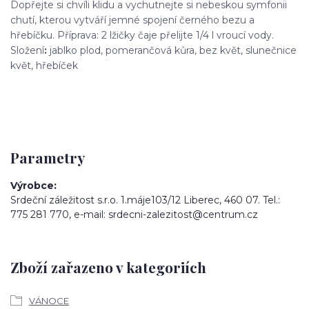
Dopřejte si chvíli klidu a vychutnejte si nebeskou symfonii
chutí, kterou vytváří jemné spojení černého bezu a
hřebíčku. Příprava: 2 lžičky čaje přelijte 1/4 l vroucí vody.
Složení
:
jablko plod, pomerančová kůra, bez květ, slunečnice
květ, hřebíček
Parametry
Výrobce
Srdeční záležitost s.r.o. 1.máje103/12 Liberec, 460 07. Tel.:
775 281 770, e-mail: srdecni-zalezitost@centrum.cz
Zboží zařazeno v kategoriích
VÁNOCE