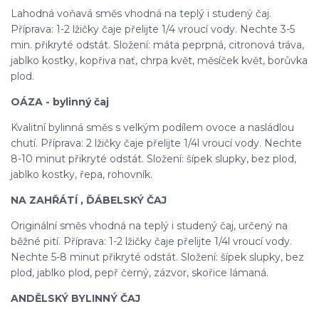
Lahodná voňavá směs vhodná na teplý i studený čaj.
Příprava: 1-2 lžičky čaje přelijte 1/4 vroucí vody. Nechte 3-5
min. přikryté odstát. Složení: máta peprpná, citronová tráva,
jablko kostky, kopřiva nať, chrpa květ, měsíček květ, borůvka
plod.
OÁZA - bylinný čaj
Kvalitní bylinná směs s velkým podílem ovoce a nasládlou
chutí. Příprava: 2 lžičky čaje přelijte 1/4l vroucí vody. Nechte
8-10 minut přikryté odstát. Složení: šípek slupky, bez plod,
jablko kostky, řepa, rohovník.
NA ZAHŘÁTÍ , ĎÁBELSKÝ ČAJ
Originální směs vhodná na teplý i studený čaj, určený na
běžné pití. Příprava: 1-2 lžičky čaje přelijte 1/4l vroucí vody.
Nechte 5-8 minut přikryté odstát. Složení: šípek slupky, bez
plod, jablko plod, pepř černý, zázvor, skořice lámaná.
ANDĚLSKÝ BYLINNÝ ČAJ