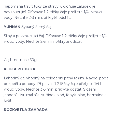
napomáhá trávit tuky ze stravy, uklidňuje žaludek, je
povzbuzující. Příprava: 1-2 lžičky čaje přelijete 1/4 l vroucí
vody. Nechte 2-3 min. přikryté odstát.
YUNNAN
Sypaný černý čaj
Silný a povzbuzující čaj. Příprava: 1-2 lžičky čaje přelijete 1/4 l
vroucí vody. Nechte 2-3 min. přikryté odstát.
Čaj hmotnost: 50g.
KLID A POHODA
Lahodný čaj vhodný na celodenní pitný režim. Navodí pocit
bezpečí a pohody. Příprava: 1-2 lžičky čaje přelijete 1/4 l
vroucí vody. Nechte 3-5 min. přikryté odstát. Složení:
jahodník list, maliník list, šípek plod, fenykl plod, heřmánek
květ.
ROZKVETLÁ ZAHRADA