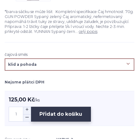
*barva sáčku se může lišit Kompletní specifikace Čaj hmotnost: 70g.
GUN POWDER Sypaný zelený Čaj aromatický, nefermetovaný
napomáhá trávit tuky ze stravy, uklidňuje žaludek, je povzbuzující.
Příprava: 1-2 lžičky čaje přelijete 1/4 l vroucí vody. Nechte 2-3 min.
přikryté odstát. YUNNAN Sypaný čern...
celý popis
čajová směs
Nejsme plátci DPH
125,00 Kč
/
ks
Přidat do košíku