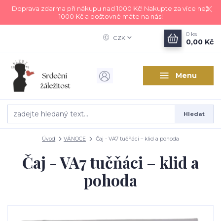
Doprava zdarma při nákupu nad 1000 Kč! Nakupte za více než
1000 Kč a poštovné máte na nás!
0
ks
CZK
0,00 Kč
Menu
Hledat
Úvod
VÁNOCE
Čaj - VA7 tučňáci – klid a pohoda
Čaj - VA7 tučňáci – klid a
pohoda