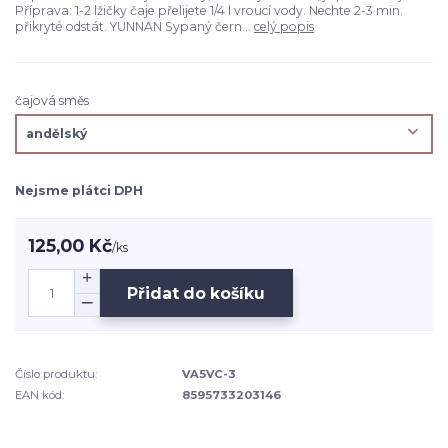
Příprava: 1-2 lžičky čaje přelijete 1/4 l vroucí vody. Nechte 2-3 min.
přikryté odstát. YUNNAN Sypaný čern...
celý popis
čajová směs
Nejsme plátci DPH
125,00 Kč
/
ks
Přidat do košíku
Číslo produktu:
VA5VC-3
EAN kód:
8595733203146