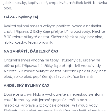
jablko kostky, kopřiva nať, chrpa květ, měsíček květ, borůvka
plod.
OÁZA - bylinný čaj
Kvalitní bylinná směs s velkým podílem ovoce a nasládlou
chutí. Příprava: 2 lžičky čaje přelijte 1/4l vroucí vody. Nechte
8-10 minut přikryté odstát. Složení: šípek slupky, bez plod,
jablko kostky, řepa, rohovník.
NA ZAHŘÁTÍ , ĎÁBELSKÝ ČAJ
Originální směs vhodná na teplý i studený čaj, určený na
běžné pití. Příprava: 1-2 lžičky čaje přelijte 1/4l vroucí vody.
Nechte 5-8 minut přikryté odstát. Složení: šípek slupky, bez
plod, jablko plod, pepř černý, zázvor, skořice lámaná.
ANDĚLSKÝ BYLINNÝ ČAJ
Dopřejte si chvíli klidu a vychutnejte si nebeskou symfonii
chutí, kterou vytváří jemné spojení černého bezu a
hřebíčku. Příprava: 2 lžičky čaje přelijte 1/4 l vroucí vody.
Složení
:
jablko plod, pomerančová kůra, bez květ, slunečnice