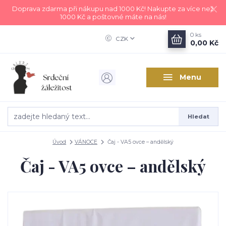
Doprava zdarma při nákupu nad 1000 Kč! Nakupte za více než
1000 Kč a poštovné máte na nás!
0
ks
CZK
0,00 Kč
Menu
Hledat
Úvod
VÁNOCE
Čaj - VA5 ovce – andělský
Čaj - VA5 ovce – andělský