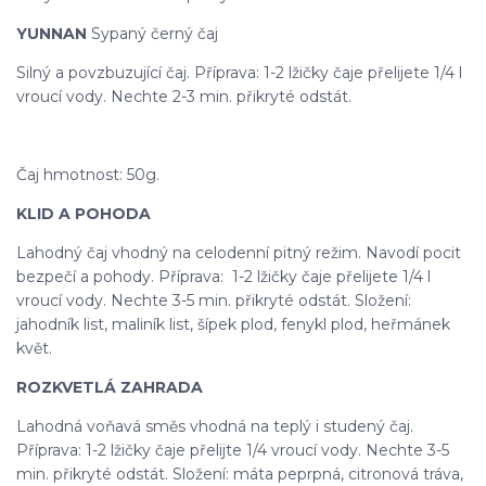
YUNNAN
Sypaný černý čaj
Silný a povzbuzující čaj. Příprava: 1-2 lžičky čaje přelijete 1/4 l
vroucí vody. Nechte 2-3 min. přikryté odstát.
Čaj hmotnost: 50g.
KLID A POHODA
Lahodný čaj vhodný na celodenní pitný režim. Navodí pocit
bezpečí a pohody. Příprava: 1-2 lžičky čaje přelijete 1/4 l
vroucí vody. Nechte 3-5 min. přikryté odstát. Složení:
jahodník list, maliník list, šípek plod, fenykl plod, heřmánek
květ.
ROZKVETLÁ ZAHRADA
Lahodná voňavá směs vhodná na teplý i studený čaj.
Příprava: 1-2 lžičky čaje přelijte 1/4 vroucí vody. Nechte 3-5
min. přikryté odstát. Složení: máta peprpná, citronová tráva,