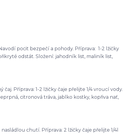
avodí pocit bezpečí a pohody. Příprava: 1-2 lžičky
řikryté odstát. Složení: jahodník list, maliník list,
j. Příprava: 1-2 lžičky čaje přelijte 1/4 vroucí vody.
eprpná, citronová tráva, jablko kostky, kopřiva nať,
sládlou chutí. Příprava: 2 lžičky čaje přelijte 1/4l