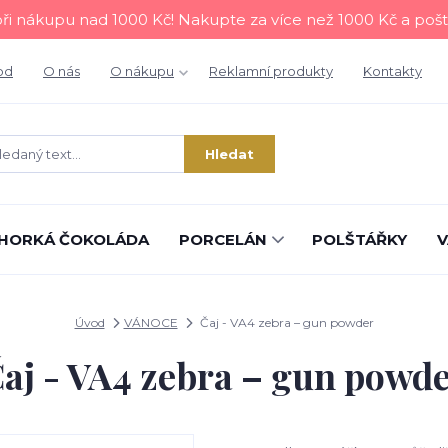
i nákupu nad 1000 Kč! Nakupte za více než 1000 Kč a poš
od
O nás
O nákupu
Reklamní produkty
Kontakty
Hledat
HORKÁ ČOKOLÁDA
PORCELÁN
POLŠTÁŘKY
V
Úvod
VÁNOCE
Čaj - VA4 zebra – gun powder
aj - VA4 zebra – gun powd