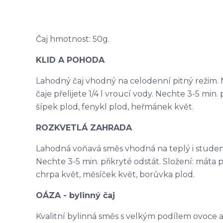
Čaj hmotnost: 50g.
KLID A POHODA
Lahodný čaj vhodný na celodenní pitný režim. N
čaje přelijete 1/4 l vroucí vody. Nechte 3-5 min. p
šípek plod, fenykl plod, heřmánek květ.
ROZKVETLÁ ZAHRADA
Lahodná voňavá směs vhodná na teplý i studený ča
Nechte 3-5 min. přikryté odstát. Složení: máta p
chrpa květ, měsíček květ, borůvka plod.
OÁZA - bylinný čaj
Kvalitní bylinná směs s velkým podílem ovoce a na