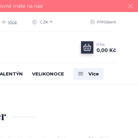
tovné máte na nás!
Více
CZK
Přihlášení
0
ks
0,00 Kč
ALENTÝN
VELIKONOCE
Více
er