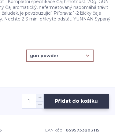
išit Kompletní specifikace Čaj hmotnost: 70g. GUN
 Čaj aromatický, nefermetovaný napomáhá trávit
 žaludek, je povzbuzující. Příprava: 1-2 lžičky čaje
vody. Nechte 2-3 min. přikryté odstát. YUNNAN Sypaný
Přidat do košíku
8
EAN kód:
8595733203115