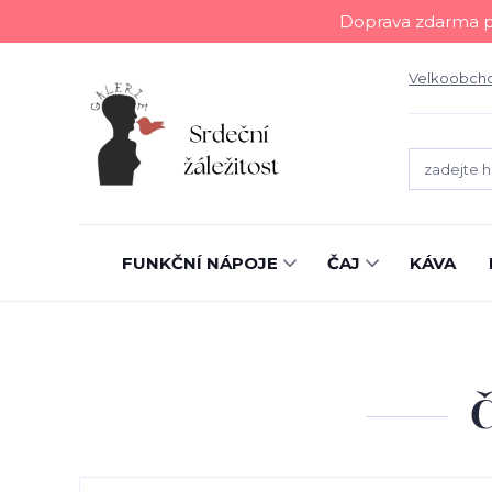
Doprava zdarma př
Velkoobch
FUNKČNÍ NÁPOJE
ČAJ
KÁVA
Č