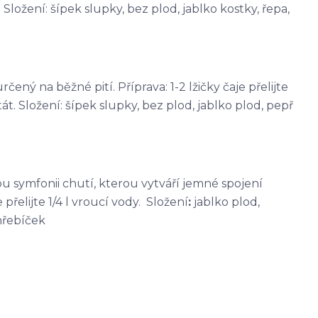
Složení: šípek slupky, bez plod, jablko kostky, řepa,
čený na běžné pití. Příprava: 1-2 lžičky čaje přelijte
át. Složení: šípek slupky, bez plod, jablko plod, pepř
kou symfonii chutí, kterou vytváří jemné spojení
přelijte 1/4 l vroucí vody. Složení
:
jablko plod,
hřebíček