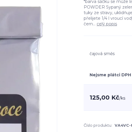
*barva sáčku se může l
POWDER Sypaný zelený
tuky ze stravy, uklidňuje
přelijete 1/4 l vroucí 
čern...
celý popis
čajová směs
Nejsme plátci DPH
125,00 Kč
/
ks
Číslo produktu:
VA4VC-