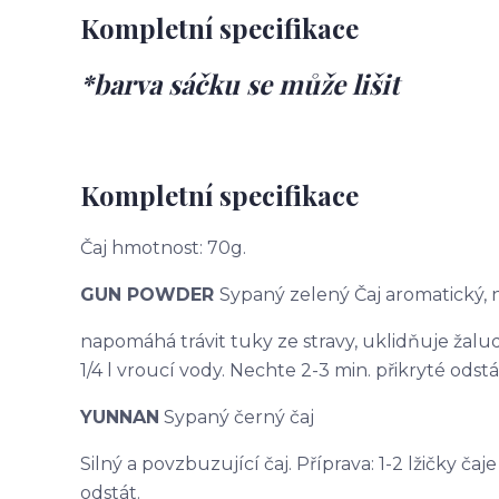
Kompletní specifikace
*barva sáčku se může lišit
Kompletní specifikace
Čaj hmotnost: 70g.
GUN POWDER
Sypaný zelený Čaj aromatický,
napomáhá trávit tuky ze stravy, uklidňuje žaludek
1/4 l vroucí vody. Nechte 2-3 min. přikryté odstá
YUNNAN
Sypaný černý čaj
Silný a povzbuzující čaj. Příprava: 1-2 lžičky čaj
odstát.