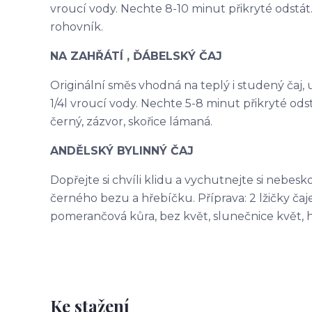
vroucí vody. Nechte 8-10 minut přikryté odstát. 
rohovník.
NA ZAHŘÁTÍ , ĎÁBELSKÝ ČAJ
Originální směs vhodná na teplý i studený čaj, ur
1/4l vroucí vody. Nechte 5-8 minut přikryté odst
černý, zázvor, skořice lámaná.
ANDĚLSKÝ BYLINNÝ ČAJ
Dopřejte si chvíli klidu a vychutnejte si nebes
černého bezu a hřebíčku. Příprava: 2 lžičky čaje 
pomerančová kůra, bez květ, slunečnice květ, 
Ke stažení