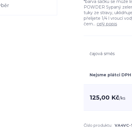
*barva sáčku se může l
POWDER Sypaný zelený
tuky ze stravy, uklidňuje
přelijete 1/4 l vroucí 
čern...
celý popis
čajová směs
Nejsme plátci DPH
125,00 Kč
/
ks
Číslo produktu:
VA4VC-