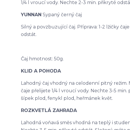
1/4 l vroucí vody. Nechte 2-3 min. přikryté odstá
YUNNAN
Sypaný černý čaj
Silný a povzbuzující čaj. Příprava: 1-2 lžičky čaj
odstát.
Čaj hmotnost: 50g.
KLID A POHODA
Lahodný čaj vhodný na celodenní pitný režim. N
čaje přelijete 1/4 l vroucí vody. Nechte 3-5 min. p
šípek plod, fenykl plod, heřmánek květ.
ROZKVETLÁ ZAHRADA
Lahodná voňavá směs vhodná na teplý i studený ča