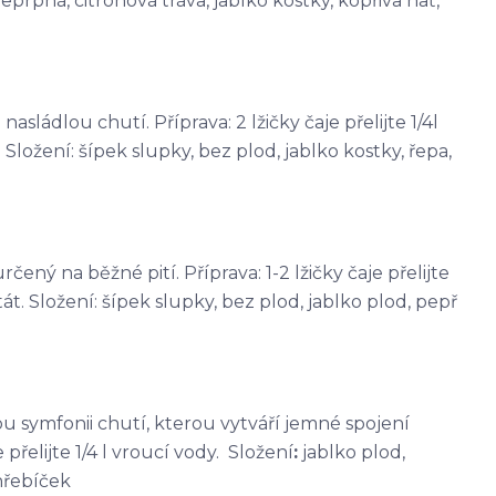
eprpná, citronová tráva, jablko kostky, kopřiva nať,
sládlou chutí. Příprava: 2 lžičky čaje přelijte 1/4l
Složení: šípek slupky, bez plod, jablko kostky, řepa,
čený na běžné pití. Příprava: 1-2 lžičky čaje přelijte
át. Složení: šípek slupky, bez plod, jablko plod, pepř
kou symfonii chutí, kterou vytváří jemné spojení
přelijte 1/4 l vroucí vody. Složení
:
jablko plod,
hřebíček