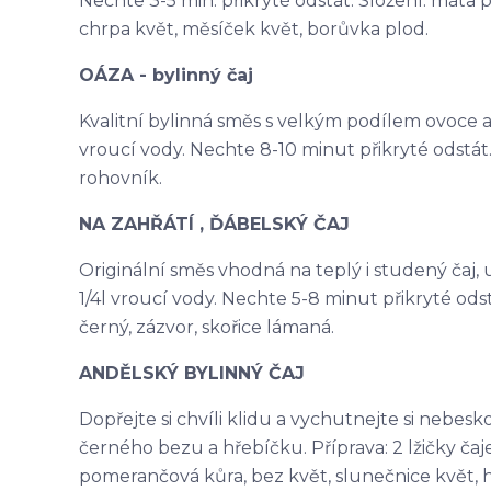
Nechte 3-5 min. přikryté odstát. Složení: máta p
chrpa květ, měsíček květ, borůvka plod.
OÁZA - bylinný čaj
Kvalitní bylinná směs s velkým podílem ovoce a na
vroucí vody. Nechte 8-10 minut přikryté odstát. 
rohovník.
NA ZAHŘÁTÍ , ĎÁBELSKÝ ČAJ
Originální směs vhodná na teplý i studený čaj, ur
1/4l vroucí vody. Nechte 5-8 minut přikryté odst
černý, zázvor, skořice lámaná.
ANDĚLSKÝ BYLINNÝ ČAJ
Dopřejte si chvíli klidu a vychutnejte si nebes
černého bezu a hřebíčku. Příprava: 2 lžičky čaje 
pomerančová kůra, bez květ, slunečnice květ, 