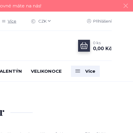
tovné máte na nás!
Více
CZK
Přihlášení
0
ks
0,00 Kč
ALENTÝN
VELIKONOCE
Více
r