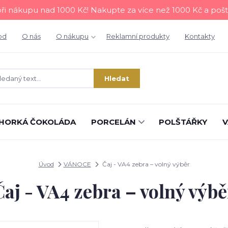
i nákupu nad 1000 Kč! Nakupte za více než 1000 Kč a poš
od
O nás
O nákupu
Reklamní produkty
Kontakty
Hledat
HORKÁ ČOKOLÁDA
PORCELÁN
POLŠTÁŘKY
V
Úvod
VÁNOCE
Čaj - VA4 zebra – volný výběr
Čaj - VA4 zebra – volný výbě