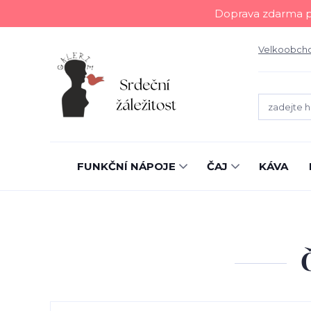
Doprava zdarma př
Velkoobch
FUNKČNÍ NÁPOJE
ČAJ
KÁVA