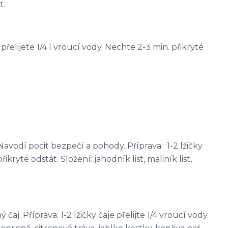
t.
e přelijete 1/4 l vroucí vody. Nechte 2-3 min. přikryté
avodí pocit bezpečí a pohody. Příprava: 1-2 lžičky
řikryté odstát. Složení: jahodník list, maliník list,
j. Příprava: 1-2 lžičky čaje přelijte 1/4 vroucí vody.