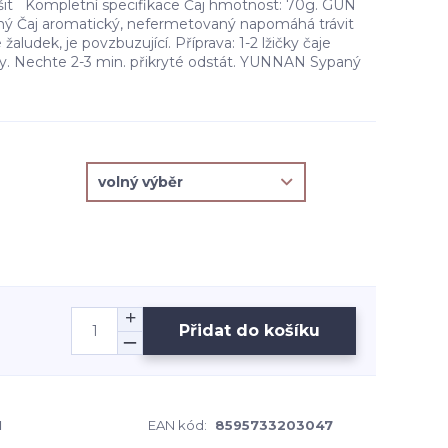
išit Kompletní specifikace Čaj hmotnost: 70g. GUN
 Čaj aromatický, nefermetovaný napomáhá trávit
 žaludek, je povzbuzující. Příprava: 1-2 lžičky čaje
vody. Nechte 2-3 min. přikryté odstát. YUNNAN Sypaný
Přidat do košíku
1
EAN kód:
8595733203047