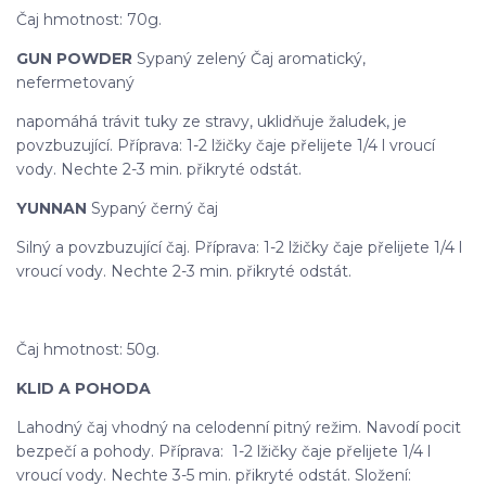
Čaj hmotnost: 70g.
GUN POWDER
Sypaný zelený Čaj aromatický,
nefermetovaný
napomáhá trávit tuky ze stravy, uklidňuje žaludek, je
povzbuzující. Příprava: 1-2 lžičky čaje přelijete 1/4 l vroucí
vody. Nechte 2-3 min. přikryté odstát.
YUNNAN
Sypaný černý čaj
Silný a povzbuzující čaj. Příprava: 1-2 lžičky čaje přelijete 1/4 l
vroucí vody. Nechte 2-3 min. přikryté odstát.
Čaj hmotnost: 50g.
KLID A POHODA
Lahodný čaj vhodný na celodenní pitný režim. Navodí pocit
bezpečí a pohody. Příprava: 1-2 lžičky čaje přelijete 1/4 l
vroucí vody. Nechte 3-5 min. přikryté odstát. Složení: