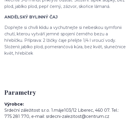
plod, jablko plod, pepř černý, zázvor, skořice lámaná.
ANDĚLSKÝ BYLINNÝ ČAJ
Dopřejte si chvíli klidu a vychutnejte si nebeskou symfonii
chutí, kterou vytváří jemné spojení černého bezu a
hřebíčku. Příprava: 2 lžičky čaje přelijte 1/4 l vroucí vody.
Složení
:
jablko plod, pomerančová kůra, bez květ, slunečnice
květ, hřebíček
Parametry
Výrobce
Srdeční záležitost s.r.o. 1.máje103/12 Liberec, 460 07. Tel.:
775 281 770, e-mail: srdecni-zalezitost@centrum.cz