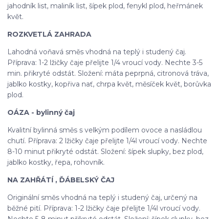
jahodník list, maliník list, šípek plod, fenykl plod, heřmánek
květ.
ROZKVETLÁ ZAHRADA
Lahodná voňavá směs vhodná na teplý i studený čaj.
Příprava: 1-2 lžičky čaje přelijte 1/4 vroucí vody. Nechte 3-5
min. přikryté odstát. Složení: máta peprpná, citronová tráva,
jablko kostky, kopřiva nať, chrpa květ, měsíček květ, borůvka
plod.
OÁZA - bylinný čaj
Kvalitní bylinná směs s velkým podílem ovoce a nasládlou
chutí. Příprava: 2 lžičky čaje přelijte 1/4l vroucí vody. Nechte
8-10 minut přikryté odstát. Složení: šípek slupky, bez plod,
jablko kostky, řepa, rohovník.
NA ZAHŘÁTÍ , ĎÁBELSKÝ ČAJ
Originální směs vhodná na teplý i studený čaj, určený na
běžné pití. Příprava: 1-2 lžičky čaje přelijte 1/4l vroucí vody.
Nechte 5-8 minut přikryté odstát. Složení: šípek slupky, bez