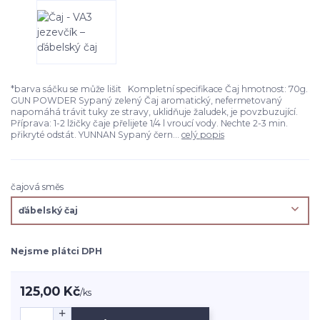
*barva sáčku se může lišit Kompletní specifikace Čaj hmotnost: 70g.
GUN POWDER Sypaný zelený Čaj aromatický, nefermetovaný
napomáhá trávit tuky ze stravy, uklidňuje žaludek, je povzbuzující.
Příprava: 1-2 lžičky čaje přelijete 1/4 l vroucí vody. Nechte 2-3 min.
přikryté odstát. YUNNAN Sypaný čern...
celý popis
čajová směs
Nejsme plátci DPH
125,00 Kč
/
ks