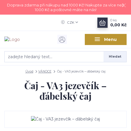
Doprava zdarma při nákupu nad 1000 Kč! Nakupte za více než
1000 Kč a poštovné máte na nás!
0
ks
CZK
0,00 Kč
Menu
Hledat
Úvod
VÁNOCE
Čaj - VA3 jezevčík – ďábelský čaj
Čaj - VA3 jezevčík –
ďábelský čaj