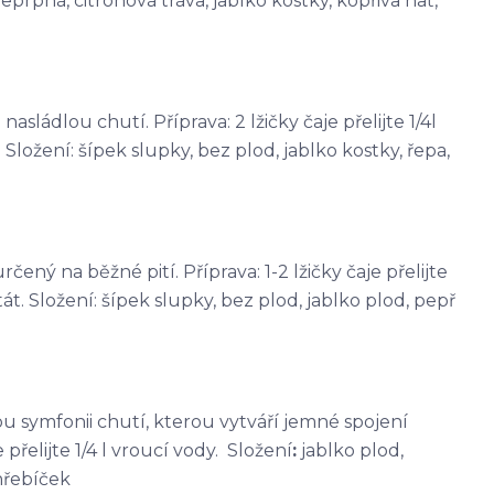
eprpná, citronová tráva, jablko kostky, kopřiva nať,
sládlou chutí. Příprava: 2 lžičky čaje přelijte 1/4l
Složení: šípek slupky, bez plod, jablko kostky, řepa,
čený na běžné pití. Příprava: 1-2 lžičky čaje přelijte
át. Složení: šípek slupky, bez plod, jablko plod, pepř
kou symfonii chutí, kterou vytváří jemné spojení
přelijte 1/4 l vroucí vody. Složení
:
jablko plod,
hřebíček