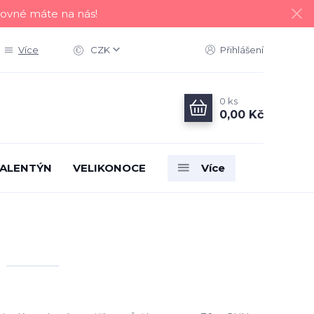
tovné máte na nás!
Více
CZK
Přihlášení
0
ks
0,00 Kč
ALENTÝN
VELIKONOCE
Více