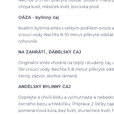
Nechte 3-5 min. přikryté odstát. Složení: máta p
chrpa květ, měsíček květ, borůvka plod.
OÁZA - bylinný čaj
Kvalitní bylinná směs s velkým podílem ovoce a na
vroucí vody. Nechte 8-10 minut přikryté odstát. 
rohovník.
NA ZAHŘÁTÍ , ĎÁBELSKÝ ČAJ
Originální směs vhodná na teplý i studený čaj, ur
1/4l vroucí vody. Nechte 5-8 minut přikryté odst
černý, zázvor, skořice lámaná.
ANDĚLSKÝ BYLINNÝ ČAJ
Dopřejte si chvíli klidu a vychutnejte si nebes
černého bezu a hřebíčku. Příprava: 2 lžičky čaje 
pomerančová kůra, bez květ, slunečnice květ, 