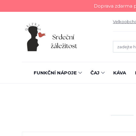
Doprava zdarma př
Velkoobch
FUNKČNÍ NÁPOJE
ČAJ
KÁVA