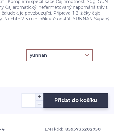
išit Kompletní specifikace Čaj hmotnost: 70g. GUN
 Čaj aromatický, nefermetovaný napomáhá trávit
 žaludek, je povzbuzující. Příprava: 1-2 lžičky čaje
vody. Nechte 2-3 min. přikryté odstát. YUNNAN Sypaný
Přidat do košíku
-4
EAN kód:
8595733202750