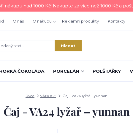
i nákupu nad 1000 Kč! Nakupte za více než 1000 Kč a poš
od
O nás
O nákupu
Reklamní produkty
Kontakty
Hledat
HORKÁ ČOKOLÁDA
PORCELÁN
POLŠTÁŘKY
V
Úvod
VÁNOCE
Čaj - VA24 lyžař – yunnan
Čaj - VA24 lyžař – yunnan