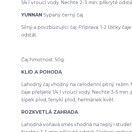
1/4 l vroucí vody. Nechte 2-3 min. přikryté odstá
YUNNAN
Sypaný černý čaj
Silný a povzbuzující čaj. Příprava: 1-2 lžičky čaj
odstát.
Čaj hmotnost: 50g.
KLID A POHODA
Lahodný čaj vhodný na celodenní pitný režim. N
čaje přelijete 1/4 l vroucí vody. Nechte 3-5 min. p
šípek plod, fenykl plod, heřmánek květ.
ROZKVETLÁ ZAHRADA
Lahodná voňavá směs vhodná na teplý i studený ča