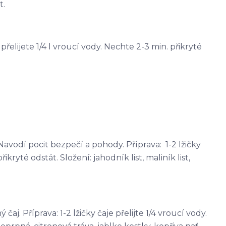
t.
e přelijete 1/4 l vroucí vody. Nechte 2-3 min. přikryté
avodí pocit bezpečí a pohody. Příprava: 1-2 lžičky
řikryté odstát. Složení: jahodník list, maliník list,
j. Příprava: 1-2 lžičky čaje přelijte 1/4 vroucí vody.