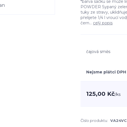
*barva sáčku se může l
POWDER Sypaný zelený
tuky ze stravy, uklidňuje
přelijete 1/4 l vroucí 
čern...
celý popis
čajová směs
Nejsme plátci DPH
125,00 Kč
/
ks
Číslo produktu:
VA24VC