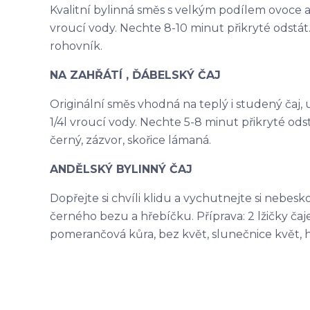
Kvalitní bylinná směs s velkým podílem ovoce a na
vroucí vody. Nechte 8-10 minut přikryté odstát. 
rohovník.
NA ZAHŘÁTÍ , ĎÁBELSKÝ ČAJ
Originální směs vhodná na teplý i studený čaj, ur
1/4l vroucí vody. Nechte 5-8 minut přikryté odst
černý, zázvor, skořice lámaná.
ANDĚLSKÝ BYLINNÝ ČAJ
Dopřejte si chvíli klidu a vychutnejte si nebes
černého bezu a hřebíčku. Příprava: 2 lžičky čaje 
pomerančová kůra, bez květ, slunečnice květ, 