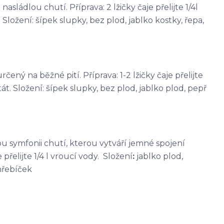
sládlou chutí. Příprava: 2 lžičky čaje přelijte 1/4l
Složení: šípek slupky, bez plod, jablko kostky, řepa,
čený na běžné pití. Příprava: 1-2 lžičky čaje přelijte
át. Složení: šípek slupky, bez plod, jablko plod, pepř
kou symfonii chutí, kterou vytváří jemné spojení
přelijte 1/4 l vroucí vody. Složení
:
jablko plod,
hřebíček