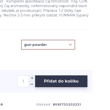
išit Kompletní specifikace Čaj hmotnost: 70g. GUN
 Čaj aromatický, nefermetovaný napomáhá trávit
 žaludek, je povzbuzující. Příprava: 1-2 lžičky čaje
vody. Nechte 2-3 min. přikryté odstát. YUNNAN Sypaný
Přidat do košíku
-8
EAN kód:
8595733202231