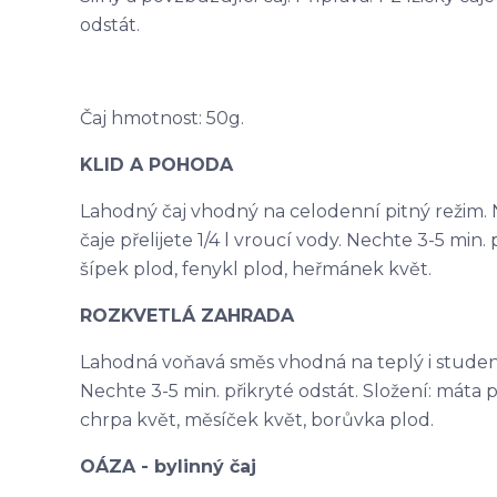
odstát.
Čaj hmotnost: 50g.
KLID A POHODA
Lahodný čaj vhodný na celodenní pitný režim. N
čaje přelijete 1/4 l vroucí vody. Nechte 3-5 min. p
šípek plod, fenykl plod, heřmánek květ.
ROZKVETLÁ ZAHRADA
Lahodná voňavá směs vhodná na teplý i studený ča
Nechte 3-5 min. přikryté odstát. Složení: máta p
chrpa květ, měsíček květ, borůvka plod.
OÁZA - bylinný čaj