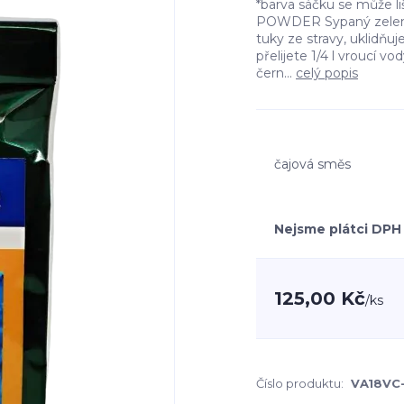
*barva sáčku se může l
POWDER Sypaný zelený
tuky ze stravy, uklidňuje
přelijete 1/4 l vroucí 
čern...
celý popis
čajová směs
Nejsme plátci DPH
125,00 Kč
/
ks
Číslo produktu:
VA18VC