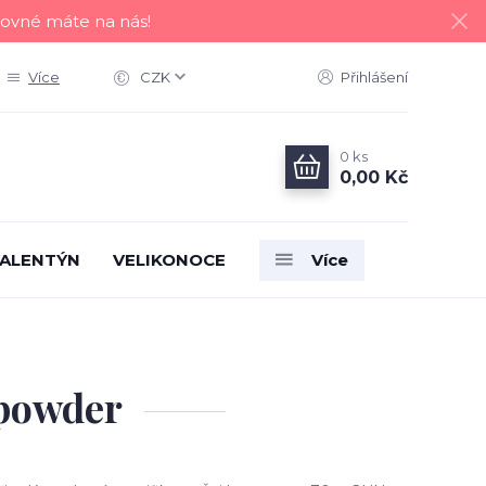
tovné máte na nás!
Více
CZK
Přihlášení
0
ks
0,00 Kč
ALENTÝN
VELIKONOCE
Více
 powder