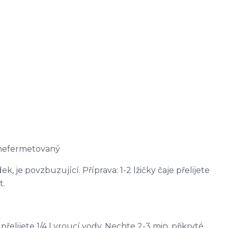
 nefermetovaný
, je povzbuzující. Příprava: 1-2 lžičky čaje přelijete
t.
e přelijete 1/4 l vroucí vody. Nechte 2-3 min. přikryté