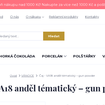
i nákupu nad 1000 Kč! Nakupte za více než 1000 Kč a poš
od
O nás
O nákupu
Reklamní produkty
Kontakty
Hledat
HORKÁ ČOKOLÁDA
PORCELÁN
POLŠTÁŘKY
V
Úvod
VÁNOCE
Čaj - VA18 anděl tématický – gun powder
VA18 anděl tématický – gun