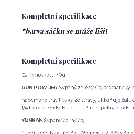
Kompletní specifikace
*barva sáčku se může lišit
Kompletní specifikace
Čaj hmotnost: 70g.
GUN POWDER
Sypaný zelený Čaj aromatický,
napomáhá trávit tuky ze stravy, uklidňuje žaludek
1/4 l vroucí vody. Nechte 2-3 min. přikryté odstá
YUNNAN
Sypaný černý čaj
Silný a povzbuzující čaj. Příprava: 1-2 lžičky čaj