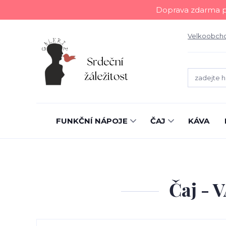
Doprava zdarma př
Velkoobch
FUNKČNÍ NÁPOJE
ČAJ
KÁVA
Čaj - 