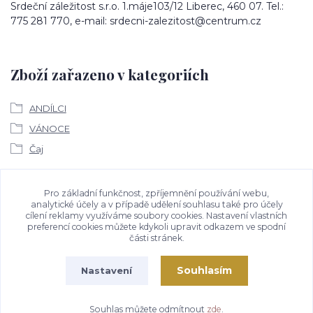
Srdeční záležitost s.r.o. 1.máje103/12 Liberec, 460 07. Tel.:
775 281 770, e-mail: srdecni-zalezitost@centrum.cz
Zboží zařazeno v kategoriích
ANDÍLCI
VÁNOCE
Čaj
Ke stažení
Pro základní funkčnost, zpříjemnění používání webu,
analytické účely a v případě udělení souhlasu také pro účely
cílení reklamy využíváme soubory cookies. Nastavení vlastních
Bezpečností upozornění
preferencí cookies můžete kdykoli upravit odkazem ve spodní
části stránek.
Souhlasím
Nastavení
Souhlas můžete odmítnout
zde
.