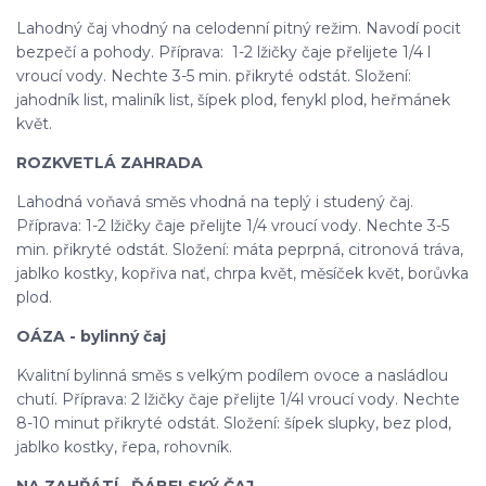
Lahodný čaj vhodný na celodenní pitný režim. Navodí pocit
bezpečí a pohody. Příprava: 1-2 lžičky čaje přelijete 1/4 l
vroucí vody. Nechte 3-5 min. přikryté odstát. Složení:
jahodník list, maliník list, šípek plod, fenykl plod, heřmánek
květ.
ROZKVETLÁ ZAHRADA
Lahodná voňavá směs vhodná na teplý i studený čaj.
Příprava: 1-2 lžičky čaje přelijte 1/4 vroucí vody. Nechte 3-5
min. přikryté odstát. Složení: máta peprpná, citronová tráva,
jablko kostky, kopřiva nať, chrpa květ, měsíček květ, borůvka
plod.
OÁZA - bylinný čaj
Kvalitní bylinná směs s velkým podílem ovoce a nasládlou
chutí. Příprava: 2 lžičky čaje přelijte 1/4l vroucí vody. Nechte
8-10 minut přikryté odstát. Složení: šípek slupky, bez plod,
jablko kostky, řepa, rohovník.