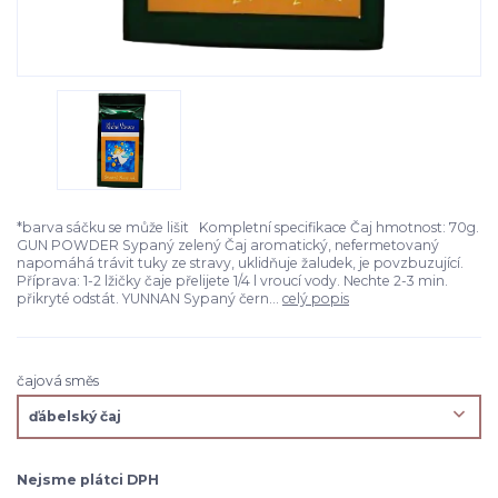
*barva sáčku se může lišit Kompletní specifikace Čaj hmotnost: 70g.
GUN POWDER Sypaný zelený Čaj aromatický, nefermetovaný
napomáhá trávit tuky ze stravy, uklidňuje žaludek, je povzbuzující.
Příprava: 1-2 lžičky čaje přelijete 1/4 l vroucí vody. Nechte 2-3 min.
přikryté odstát. YUNNAN Sypaný čern...
celý popis
čajová směs
Nejsme plátci DPH