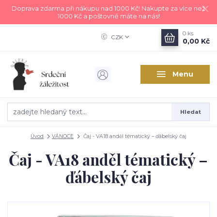
Doprava zdarma při nákupu nad 1000 Kč! Nakupte za více než
1000 Kč a poštovné máte na nás!
0
ks
CZK
0,00 Kč
Menu
Hledat
Úvod
VÁNOCE
Čaj - VA18 anděl tématický – ďábelský čaj
Čaj - VA18 anděl tématický –
ďábelský čaj