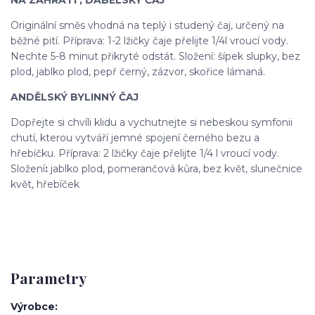
NA ZAHŘÁTÍ , ĎÁBELSKÝ ČAJ
Originální směs vhodná na teplý i studený čaj, určený na
běžné pití. Příprava: 1-2 lžičky čaje přelijte 1/4l vroucí vody.
Nechte 5-8 minut přikryté odstát. Složení: šípek slupky, bez
plod, jablko plod, pepř černý, zázvor, skořice lámaná.
ANDĚLSKÝ BYLINNÝ ČAJ
Dopřejte si chvíli klidu a vychutnejte si nebeskou symfonii
chutí, kterou vytváří jemné spojení černého bezu a
hřebíčku. Příprava: 2 lžičky čaje přelijte 1/4 l vroucí vody.
Složení
:
jablko plod, pomerančová kůra, bez květ, slunečnice
květ, hřebíček
Parametry
Výrobce