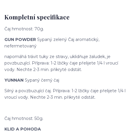
Kompletní specifikace
Čaj hmotnost: 70g.
GUN POWDER
Sypaný zelený Čaj aromatický,
nefermetovaný
napomáhá trávit tuky ze stravy, uklidňuje žaludek, je
povzbuzující. Příprava: 1-2 lžičky čaje přelijete 1/4 l vroucí
vody. Nechte 2-3 min. přikryté odstát.
YUNNAN
Sypaný černý čaj
Silný a povzbuzující čaj. Příprava: 1-2 lžičky čaje přelijete 1/4 l
vroucí vody. Nechte 2-3 min. přikryté odstát.
Čaj hmotnost: 50g.
KLID A POHODA