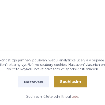
kčnost, zpříjemnění používání webu, analytické účely a v případě
cílení reklamy využíváme soubory cookies. Nastavení vlastních pr
můžete kdykoli upravit odkazem ve spodní části stránek.
Souhlasím
Nastavení
Vytvořeno na
Eshop-rychle.cz
Souhlas můžete odmítnout
zde
.