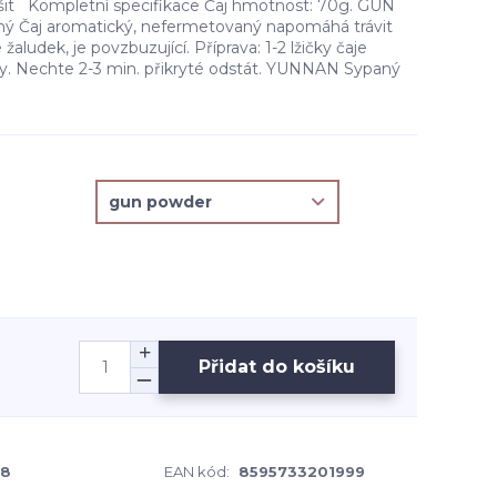
išit Kompletní specifikace Čaj hmotnost: 70g. GUN
 Čaj aromatický, nefermetovaný napomáhá trávit
 žaludek, je povzbuzující. Příprava: 1-2 lžičky čaje
vody. Nechte 2-3 min. přikryté odstát. YUNNAN Sypaný
Přidat do košíku
-8
EAN kód:
8595733201999