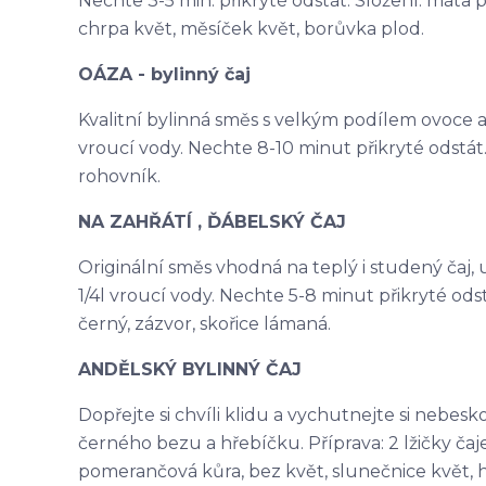
Nechte 3-5 min. přikryté odstát. Složení: máta p
chrpa květ, měsíček květ, borůvka plod.
OÁZA - bylinný čaj
Kvalitní bylinná směs s velkým podílem ovoce a na
vroucí vody. Nechte 8-10 minut přikryté odstát. 
rohovník.
NA ZAHŘÁTÍ , ĎÁBELSKÝ ČAJ
Originální směs vhodná na teplý i studený čaj, ur
1/4l vroucí vody. Nechte 5-8 minut přikryté odst
černý, zázvor, skořice lámaná.
ANDĚLSKÝ BYLINNÝ ČAJ
Dopřejte si chvíli klidu a vychutnejte si nebes
černého bezu a hřebíčku. Příprava: 2 lžičky čaje 
pomerančová kůra, bez květ, slunečnice květ, 