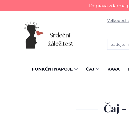
Doprava zdarma př
Velkoobch
FUNKČNÍ NÁPOJE
ČAJ
KÁVA
Čaj -