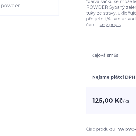
*barva sáčku se může l
POWDER Sypaný zelený
tuky ze stravy, uklidňuje
přelijete 1/4 l vroucí 
čern...
celý popis
čajová směs
Nejsme plátci DPH
125,00 Kč
/
ks
Číslo produktu:
VA15VC