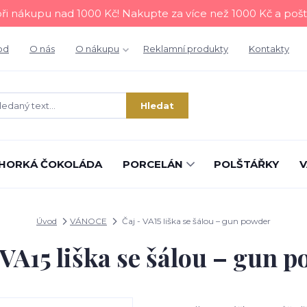
i nákupu nad 1000 Kč! Nakupte za více než 1000 Kč a poš
od
O nás
O nákupu
Reklamní produkty
Kontakty
Hledat
HORKÁ ČOKOLÁDA
PORCELÁN
POLŠTÁŘKY
V
Úvod
VÁNOCE
Čaj - VA15 liška se šálou – gun powder
 VA15 liška se šálou – gun 