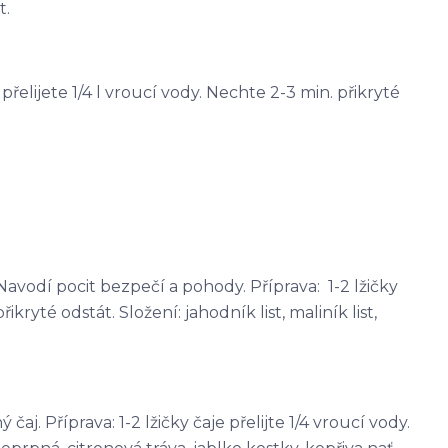
t.
e přelijete 1/4 l vroucí vody. Nechte 2-3 min. přikryté
avodí pocit bezpečí a pohody. Příprava: 1-2 lžičky
řikryté odstát. Složení: jahodník list, maliník list,
j. Příprava: 1-2 lžičky čaje přelijte 1/4 vroucí vody.