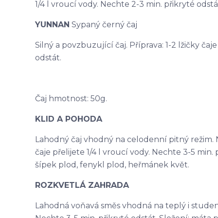
1/4 l vroucí vody. Nechte 2-3 min. přikryté odstá
YUNNAN
Sypaný černý čaj
Silný a povzbuzující čaj. Příprava: 1-2 lžičky čaj
odstát.
Čaj hmotnost: 50g.
KLID A POHODA
Lahodný čaj vhodný na celodenní pitný režim. N
čaje přelijete 1/4 l vroucí vody. Nechte 3-5 min. p
šípek plod, fenykl plod, heřmánek květ.
ROZKVETLÁ ZAHRADA
Lahodná voňavá směs vhodná na teplý i studený ča