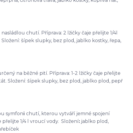
eprpná, citronová tráva, jablko kostky, kopřiva nať,
sládlou chutí. Příprava: 2 lžičky čaje přelijte 1/4l
Složení: šípek slupky, bez plod, jablko kostky, řepa,
čený na běžné pití. Příprava: 1-2 lžičky čaje přelijte
át. Složení: šípek slupky, bez plod, jablko plod, pepř
kou symfonii chutí, kterou vytváří jemné spojení
přelijte 1/4 l vroucí vody. Složení
:
jablko plod,
hřebíček