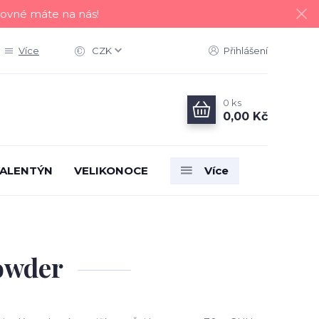
tovné máte na nás!
Více
CZK
Přihlášení
0
ks
0,00 Kč
ALENTÝN
VELIKONOCE
Více
powder