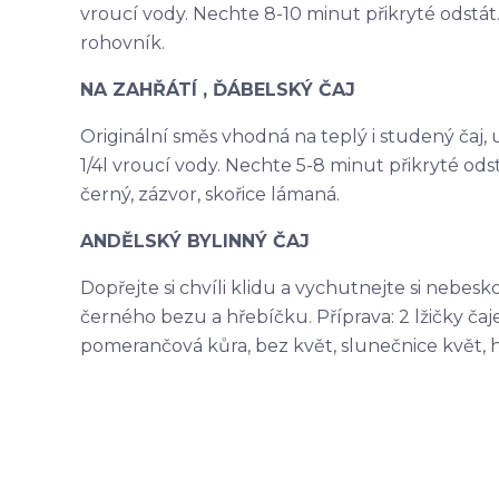
vroucí vody. Nechte 8-10 minut přikryté odstát. 
rohovník.
NA ZAHŘÁTÍ , ĎÁBELSKÝ ČAJ
Originální směs vhodná na teplý i studený čaj, ur
1/4l vroucí vody. Nechte 5-8 minut přikryté odst
černý, zázvor, skořice lámaná.
ANDĚLSKÝ BYLINNÝ ČAJ
Dopřejte si chvíli klidu a vychutnejte si nebes
černého bezu a hřebíčku. Příprava: 2 lžičky čaje 
pomerančová kůra, bez květ, slunečnice květ, 