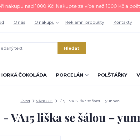
i nákupu nad 1000 Kč! Nakupte za více než 1000 Kč a poš
od
O nás
O nákupu
Reklamní produkty
Kontakty
Hledat
HORKÁ ČOKOLÁDA
PORCELÁN
POLŠTÁŘKY
V
Úvod
VÁNOCE
Čaj - VA15 liška se šálou – yunnan
 - VA15 liška se šálou – yu