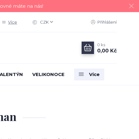
tovné máte na nás!
Více
CZK
Přihlášení
0
ks
0,00 Kč
ALENTÝN
VELIKONOCE
Více
nnan