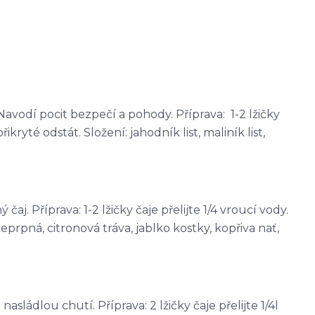
avodí pocit bezpečí a pohody. Příprava: 1-2 lžičky
řikryté odstát. Složení: jahodník list, maliník list,
j. Příprava: 1-2 lžičky čaje přelijte 1/4 vroucí vody.
eprpná, citronová tráva, jablko kostky, kopřiva nať,
sládlou chutí. Příprava: 2 lžičky čaje přelijte 1/4l