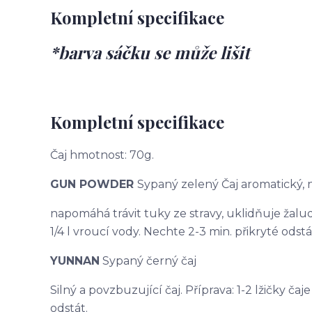
Kompletní specifikace
*barva sáčku se může lišit
Kompletní specifikace
Čaj hmotnost: 70g.
GUN POWDER
Sypaný zelený Čaj aromatický,
napomáhá trávit tuky ze stravy, uklidňuje žaludek
1/4 l vroucí vody. Nechte 2-3 min. přikryté odstá
YUNNAN
Sypaný černý čaj
Silný a povzbuzující čaj. Příprava: 1-2 lžičky čaj
odstát.