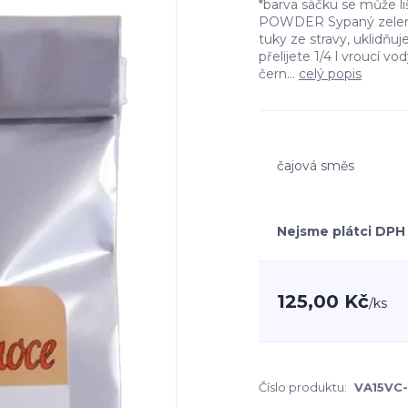
*barva sáčku se může l
POWDER Sypaný zelený
tuky ze stravy, uklidňuje
přelijete 1/4 l vroucí 
čern...
celý popis
čajová směs
Nejsme plátci DPH
125,00 Kč
/
ks
Číslo produktu:
VA15VC