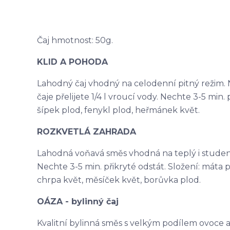
Čaj hmotnost: 50g.
KLID A POHODA
Lahodný čaj vhodný na celodenní pitný režim. N
čaje přelijete 1/4 l vroucí vody. Nechte 3-5 min. p
šípek plod, fenykl plod, heřmánek květ.
ROZKVETLÁ ZAHRADA
Lahodná voňavá směs vhodná na teplý i studený ča
Nechte 3-5 min. přikryté odstát. Složení: máta p
chrpa květ, měsíček květ, borůvka plod.
OÁZA - bylinný čaj
Kvalitní bylinná směs s velkým podílem ovoce a na