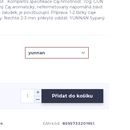
išit Kompletní specifikace Čaj hmotnost: 70g. GUN
 Čaj aromatický, nefermetovaný napomáhá trávit
 žaludek, je povzbuzující. Příprava: 1-2 lžičky čaje
vody. Nechte 2-3 min. přikryté odstát. YUNNAN Sypaný
Přidat do košíku
-4
EAN kód:
8595733201951