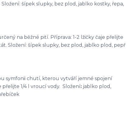
Složení: šípek slupky, bez plod, jablko kostky, řepa,
čený na běžné pití. Příprava: 1-2 lžičky čaje přelijte
át. Složení: šípek slupky, bez plod, jablko plod, pepř
kou symfonii chutí, kterou vytváří jemné spojení
přelijte 1/4 l vroucí vody. Složení
:
jablko plod,
hřebíček