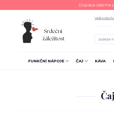
Doprava zdarma př
Velkoobch
FUNKČNÍ NÁPOJE
ČAJ
KÁVA
Čaj