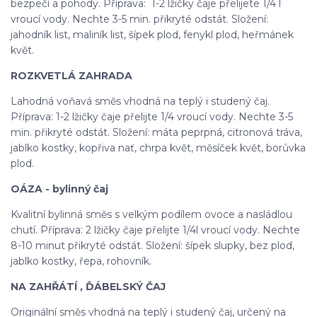
bezpečí a pohody. Příprava: 1-2 lžičky čaje přelijete 1/4 l
vroucí vody. Nechte 3-5 min. přikryté odstát. Složení:
jahodník list, maliník list, šípek plod, fenykl plod, heřmánek
květ.
ROZKVETLÁ ZAHRADA
Lahodná voňavá směs vhodná na teplý i studený čaj.
Příprava: 1-2 lžičky čaje přelijte 1/4 vroucí vody. Nechte 3-5
min. přikryté odstát. Složení: máta peprpná, citronová tráva,
jablko kostky, kopřiva nať, chrpa květ, měsíček květ, borůvka
plod.
OÁZA - bylinný čaj
Kvalitní bylinná směs s velkým podílem ovoce a nasládlou
chutí. Příprava: 2 lžičky čaje přelijte 1/4l vroucí vody. Nechte
8-10 minut přikryté odstát. Složení: šípek slupky, bez plod,
jablko kostky, řepa, rohovník.
NA ZAHŘÁTÍ , ĎÁBELSKÝ ČAJ
Originální směs vhodná na teplý i studený čaj, určený na