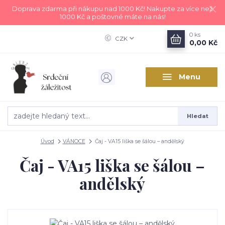
Doprava zdarma při nákupu nad 1000 Kč! Nakupte za více než
1000 Kč a poštovné máte na nás!
0
ks
CZK
0,00 Kč
Menu
Hledat
Úvod
VÁNOCE
Čaj - VA15 liška se šálou – andělský
Čaj - VA15 liška se šálou –
andělský