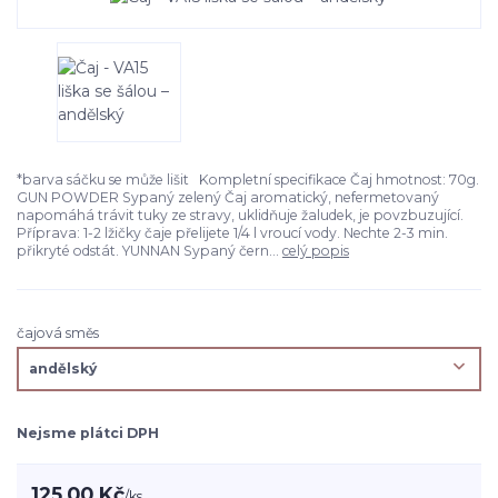
*barva sáčku se může lišit Kompletní specifikace Čaj hmotnost: 70g.
GUN POWDER Sypaný zelený Čaj aromatický, nefermetovaný
napomáhá trávit tuky ze stravy, uklidňuje žaludek, je povzbuzující.
Příprava: 1-2 lžičky čaje přelijete 1/4 l vroucí vody. Nechte 2-3 min.
přikryté odstát. YUNNAN Sypaný čern...
celý popis
čajová směs
Nejsme plátci DPH
125,00 Kč
/
ks