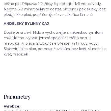
běžné pití. Příprava: 1-2 lžičky čaje přelijte 1/4l vroucí vody.
Nechte 5-8 minut přikryté odstát. Složení: šípek slupky, bez
plod, jablko plod, pepř černý, zázvor, skořice lámaná.
ANDĚLSKÝ BYLINNÝ ČAJ
Dopřejte si chvíli klidu a vychutnejte si nebeskou symfonii
chutí, kterou vytváří jemné spojení černého bezu a
hřebíčku. Příprava: 2 lžičky čaje přelijte 1/4 l vroucí vody.
Složení
:
jablko plod, pomerančová kůra, bez květ, slunečnice
květ, hřebíček
Parametry
Výrobce