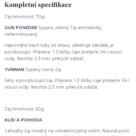
Kompletní specifikace
Čaj hmotnost: 70g.
GUN POWDER
Sypaný zelený Čaj aromatický,
nefermetovaný
napomáhá trávit tuky ze stravy, uklidňuje žaludek, je
povzbuzující. Příprava: 1-2 lžičky čaje přelijete 1/4 l vroucí
vody. Nechte 2-3 min. přikryté odstát.
YUNNAN
Sypaný černý čaj
Silný a povzbuzující čaj. Příprava: 1-2 lžičky čaje přelijete 1/4 l
vroucí vody. Nechte 2-3 min. přikryté odstát.
Čaj hmotnost: 50g.
KLID A POHODA
Lahodný čaj vhodný na celodenní pitný režim. Navodí pocit