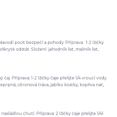
avodí pocit bezpečí a pohody. Příprava: 1-2 lžičky
řikryté odstát. Složení: jahodník list, maliník list,
j. Příprava: 1-2 lžičky čaje přelijte 1/4 vroucí vody.
eprpná, citronová tráva, jablko kostky, kopřiva nať,
sládlou chutí. Příprava: 2 lžičky čaje přelijte 1/4l