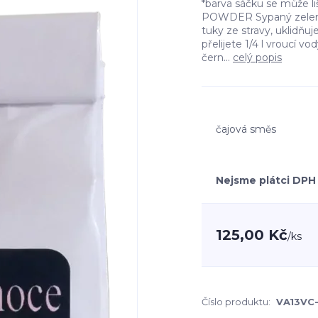
*barva sáčku se může l
POWDER Sypaný zelený
tuky ze stravy, uklidňuje
přelijete 1/4 l vroucí 
čern...
celý popis
čajová směs
Nejsme plátci DPH
125,00 Kč
/
ks
Číslo produktu:
VA13VC