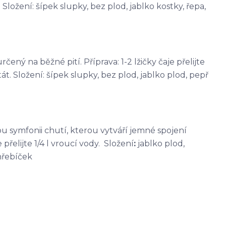
Složení: šípek slupky, bez plod, jablko kostky, řepa,
čený na běžné pití. Příprava: 1-2 lžičky čaje přelijte
át. Složení: šípek slupky, bez plod, jablko plod, pepř
kou symfonii chutí, kterou vytváří jemné spojení
přelijte 1/4 l vroucí vody. Složení
:
jablko plod,
hřebíček