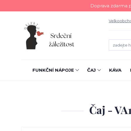
Doprava zdarma př
Velkoobch
FUNKČNÍ NÁPOJE
ČAJ
KÁVA
Čaj - VA