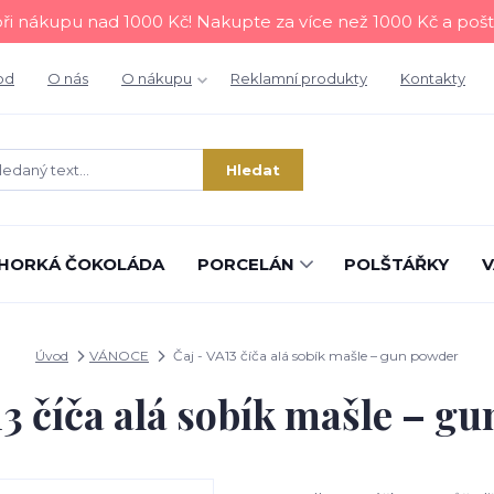
i nákupu nad 1000 Kč! Nakupte za více než 1000 Kč a poš
od
O nás
O nákupu
Reklamní produkty
Kontakty
Hledat
HORKÁ ČOKOLÁDA
PORCELÁN
POLŠTÁŘKY
V
Úvod
VÁNOCE
Čaj - VA13 číča alá sobík mašle – gun powder
13 číča alá sobík mašle – g