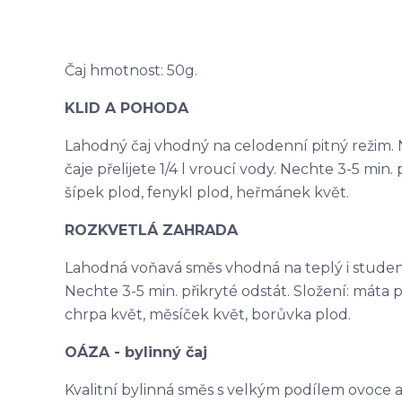
Čaj hmotnost: 50g.
KLID A POHODA
Lahodný čaj vhodný na celodenní pitný režim. N
čaje přelijete 1/4 l vroucí vody. Nechte 3-5 min. p
šípek plod, fenykl plod, heřmánek květ.
ROZKVETLÁ ZAHRADA
Lahodná voňavá směs vhodná na teplý i studený ča
Nechte 3-5 min. přikryté odstát. Složení: máta p
chrpa květ, měsíček květ, borůvka plod.
OÁZA - bylinný čaj
Kvalitní bylinná směs s velkým podílem ovoce a na