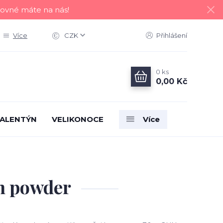
tovné máte na nás!
Více
CZK
Přihlášení
0
ks
0,00 Kč
ALENTÝN
VELIKONOCE
Více
un powder