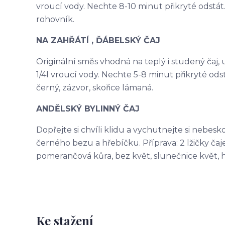
vroucí vody. Nechte 8-10 minut přikryté odstát. 
rohovník.
NA ZAHŘÁTÍ , ĎÁBELSKÝ ČAJ
Originální směs vhodná na teplý i studený čaj, ur
1/4l vroucí vody. Nechte 5-8 minut přikryté odst
černý, zázvor, skořice lámaná.
ANDĚLSKÝ BYLINNÝ ČAJ
Dopřejte si chvíli klidu a vychutnejte si nebes
černého bezu a hřebíčku. Příprava: 2 lžičky čaje 
pomerančová kůra, bez květ, slunečnice květ, 
Ke stažení