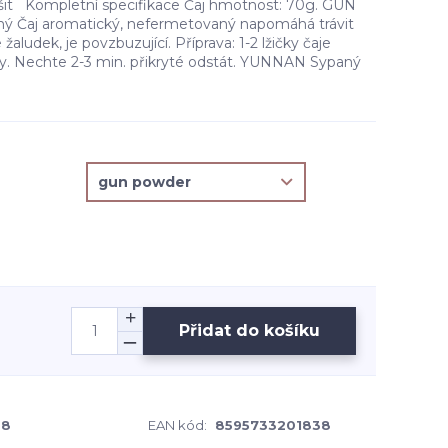
išit Kompletní specifikace Čaj hmotnost: 70g. GUN
 Čaj aromatický, nefermetovaný napomáhá trávit
 žaludek, je povzbuzující. Příprava: 1-2 lžičky čaje
vody. Nechte 2-3 min. přikryté odstát. YUNNAN Sypaný
Přidat do košíku
-8
EAN kód:
8595733201838