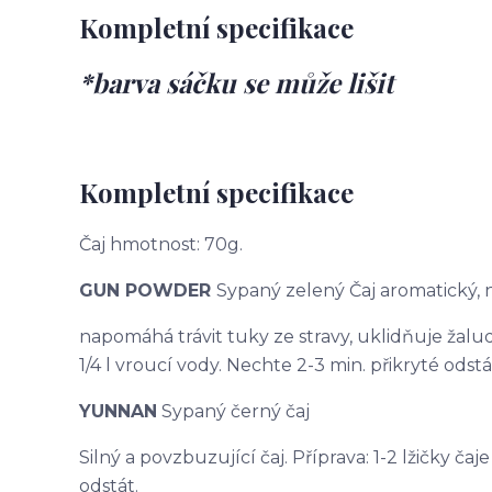
Kompletní specifikace
*barva sáčku se může lišit
Kompletní specifikace
Čaj hmotnost: 70g.
GUN POWDER
Sypaný zelený Čaj aromatický,
napomáhá trávit tuky ze stravy, uklidňuje žaludek
1/4 l vroucí vody. Nechte 2-3 min. přikryté odstá
YUNNAN
Sypaný černý čaj
Silný a povzbuzující čaj. Příprava: 1-2 lžičky čaj
odstát.