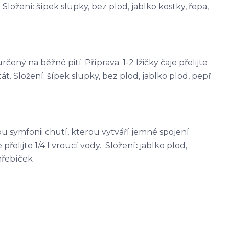
Složení: šípek slupky, bez plod, jablko kostky, řepa,
čený na běžné pití. Příprava: 1-2 lžičky čaje přelijte
át. Složení: šípek slupky, bez plod, jablko plod, pepř
kou symfonii chutí, kterou vytváří jemné spojení
přelijte 1/4 l vroucí vody. Složení
:
jablko plod,
hřebíček