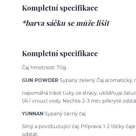
Kompletní specifikace
*barva sáčku se může lišit
Kompletní specifikace
Čaj hmotnost: 70g.
GUN POWDER
Sypaný zelený Čaj aromatický,
napomáhá trávit tuky ze stravy, uklidňuje žaludek
1/4 l vroucí vody. Nechte 2-3 min. přikryté odstá
YUNNAN
Sypaný černý čaj
Silný a povzbuzující čaj. Příprava: 1-2 lžičky čaj
odstát.