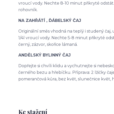
vroucí vody. Nechte 8-10 minut přikryté odstát. 
rohovník.
NA ZAHŘÁTÍ , ĎÁBELSKÝ ČAJ
Originální směs vhodná na teplý i studený čaj, ur
1/4l vroucí vody. Nechte 5-8 minut přikryté odst
černý, zázvor, skořice lámaná.
ANDĚLSKÝ BYLINNÝ ČAJ
Dopřejte si chvíli klidu a vychutnejte si nebes
černého bezu a hřebíčku. Příprava: 2 lžičky čaje 
pomerančová kůra, bez květ, slunečnice květ, 
Ke stažení