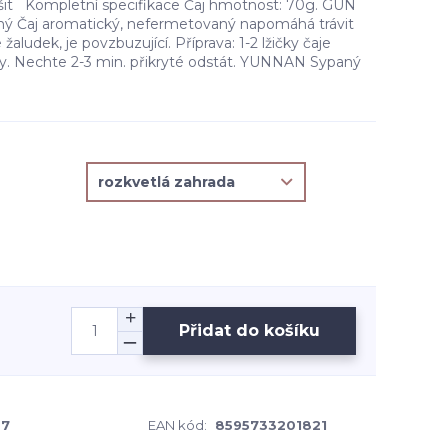
išit Kompletní specifikace Čaj hmotnost: 70g. GUN
 Čaj aromatický, nefermetovaný napomáhá trávit
 žaludek, je povzbuzující. Příprava: 1-2 lžičky čaje
vody. Nechte 2-3 min. přikryté odstát. YUNNAN Sypaný
Přidat do košíku
-7
EAN kód:
8595733201821