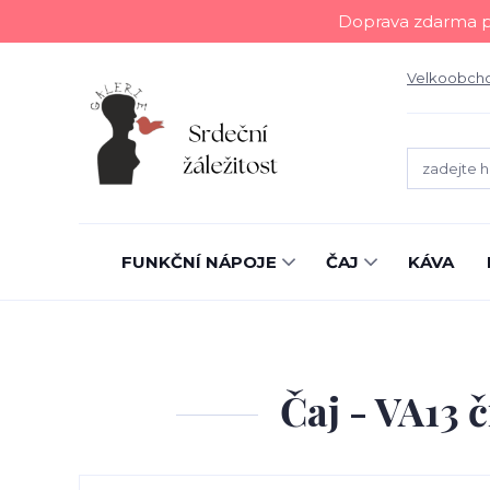
Doprava zdarma př
Velkoobch
FUNKČNÍ NÁPOJE
ČAJ
KÁVA
Čaj - VA13 