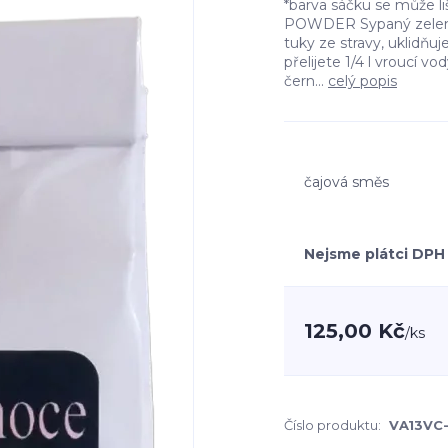
*barva sáčku se může l
POWDER Sypaný zelený
tuky ze stravy, uklidňuje
přelijete 1/4 l vroucí 
čern...
celý popis
čajová směs
Nejsme plátci DPH
125,00 Kč
/
ks
Číslo produktu:
VA13VC