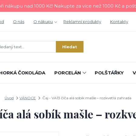
i nákupu nad 1000 Kč! Nakupte za více než 1000 Kč a poš
od
O nás
O nákupu
Reklamní produkty
Kontakty
Hledat
HORKÁ ČOKOLÁDA
PORCELÁN
POLŠTÁŘKY
V
Úvod
VÁNOCE
Čaj - VA13 číča alá sobík mašle – rozkvetlá zahrada
číča alá sobík mašle – rozkv