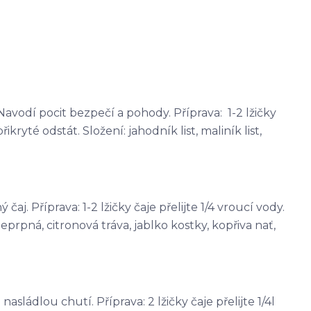
avodí pocit bezpečí a pohody. Příprava: 1-2 lžičky
řikryté odstát. Složení: jahodník list, maliník list,
j. Příprava: 1-2 lžičky čaje přelijte 1/4 vroucí vody.
eprpná, citronová tráva, jablko kostky, kopřiva nať,
sládlou chutí. Příprava: 2 lžičky čaje přelijte 1/4l