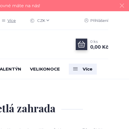
tovné máte na nás!
Více
CZK
Přihlášení
0
ks
0,00 Kč
ALENTÝN
VELIKONOCE
Více
etlá zahrada