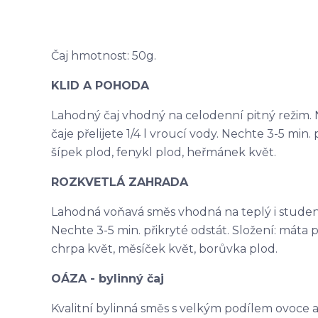
Čaj hmotnost: 50g.
KLID A POHODA
Lahodný čaj vhodný na celodenní pitný režim. N
čaje přelijete 1/4 l vroucí vody. Nechte 3-5 min. p
šípek plod, fenykl plod, heřmánek květ.
ROZKVETLÁ ZAHRADA
Lahodná voňavá směs vhodná na teplý i studený ča
Nechte 3-5 min. přikryté odstát. Složení: máta p
chrpa květ, měsíček květ, borůvka plod.
OÁZA - bylinný čaj
Kvalitní bylinná směs s velkým podílem ovoce a na