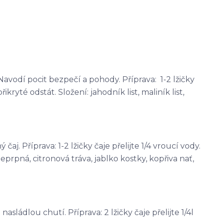
avodí pocit bezpečí a pohody. Příprava: 1-2 lžičky
řikryté odstát. Složení: jahodník list, maliník list,
j. Příprava: 1-2 lžičky čaje přelijte 1/4 vroucí vody.
eprpná, citronová tráva, jablko kostky, kopřiva nať,
sládlou chutí. Příprava: 2 lžičky čaje přelijte 1/4l