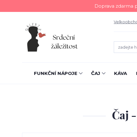
Doprava zdarma př
Velkoobch
FUNKČNÍ NÁPOJE
ČAJ
KÁVA
Čaj -