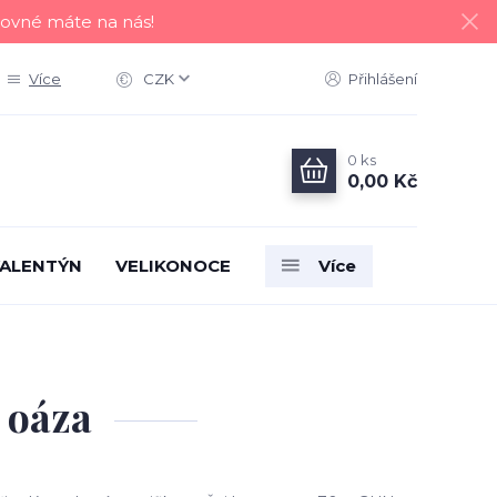
tovné máte na nás!
Více
CZK
Přihlášení
0
ks
0,00 Kč
ALENTÝN
VELIKONOCE
Více
– oáza