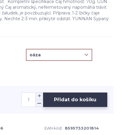
išit Kompletní specifikace Čaj hmotnost: 70g. GUN
 Čaj aromatický, nefermetovaný napomáhá trávit
 žaludek, je povzbuzující. Příprava: 1-2 lžičky čaje
vody. Nechte 2-3 min. přikryté odstát. YUNNAN Sypaný
Přidat do košíku
-6
EAN kód:
8595733201814