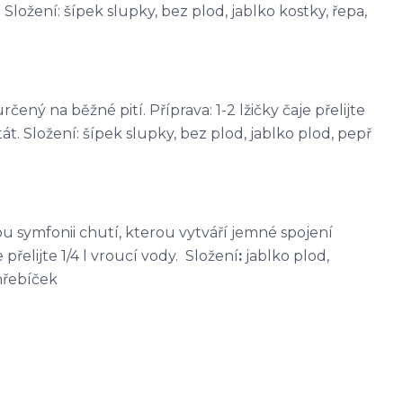
Složení: šípek slupky, bez plod, jablko kostky, řepa,
čený na běžné pití. Příprava: 1-2 lžičky čaje přelijte
át. Složení: šípek slupky, bez plod, jablko plod, pepř
kou symfonii chutí, kterou vytváří jemné spojení
přelijte 1/4 l vroucí vody. Složení
:
jablko plod,
hřebíček