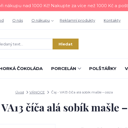
i nákupu nad 1000 Kč! Nakupte za více než 1000 Kč a poš
od
O nás
O nákupu
Reklamní produkty
Kontakty
Hledat
HORKÁ ČOKOLÁDA
PORCELÁN
POLŠTÁŘKY
V
Úvod
VÁNOCE
Čaj - VA13 číča alá sobík mašle – oáza
 VA13 číča alá sobík mašle 