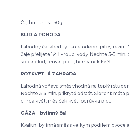
Čaj hmotnost: 50g.
KLID A POHODA
Lahodný čaj vhodný na celodenní pitný režim. N
čaje přelijete 1/4 l vroucí vody. Nechte 3-5 min. p
šípek plod, fenykl plod, heřmánek květ.
ROZKVETLÁ ZAHRADA
Lahodná voňavá směs vhodná na teplý i studený ča
Nechte 3-5 min. přikryté odstát. Složení: máta p
chrpa květ, měsíček květ, borůvka plod.
OÁZA - bylinný čaj
Kvalitní bylinná směs s velkým podílem ovoce a na