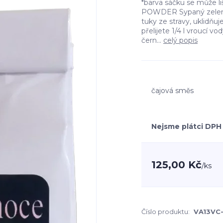
*barva sáčku se může l
POWDER Sypaný zelený
tuky ze stravy, uklidňuje
přelijete 1/4 l vroucí 
čern...
celý popis
čajová směs
Nejsme plátci DPH
125,00 Kč
/
ks
Číslo produktu:
VA13VC