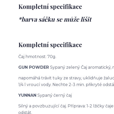
Kompletní specifikace
*barva sáčku se může lišit
Kompletní specifikace
Čaj hmotnost: 70g.
GUN POWDER
Sypaný zelený Čaj aromatický,
napomáhá trávit tuky ze stravy, uklidňuje žaludek
1/4 l vroucí vody. Nechte 2-3 min. přikryté odstá
YUNNAN
Sypaný černý čaj
Silný a povzbuzující čaj. Příprava: 1-2 lžičky čaj
odstát.