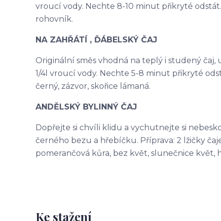
vroucí vody. Nechte 8-10 minut přikryté odstát. 
rohovník.
NA ZAHŘÁTÍ , ĎÁBELSKÝ ČAJ
Originální směs vhodná na teplý i studený čaj, ur
1/4l vroucí vody. Nechte 5-8 minut přikryté odst
černý, zázvor, skořice lámaná.
ANDĚLSKÝ BYLINNÝ ČAJ
Dopřejte si chvíli klidu a vychutnejte si nebes
černého bezu a hřebíčku. Příprava: 2 lžičky čaje 
pomerančová kůra, bez květ, slunečnice květ, 
Ke stažení