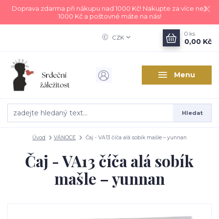
Doprava zdarma při nákupu nad 1000 Kč! Nakupte za více než
1000 Kč a poštovné máte na nás!
0
ks
CZK
0,00 Kč
Menu
Hledat
Úvod
VÁNOCE
Čaj - VA13 číča alá sobík mašle – yunnan
Čaj - VA13 číča alá sobík
mašle – yunnan