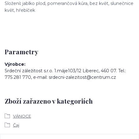
Složení
:
jablko plod, pomerančová kůra, bez květ, slunečnice
květ, hřebíček
Parametry
Výrobce
Srdeční záležitost s.r.o. 1.máje103/12 Liberec, 460 07. Tel.:
775 281 770, e-mail: srdecni-zalezitost@centrum.cz
Zboží zařazeno v kategoriích
VÁNOCE
Čaj