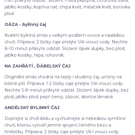
min. přikryté odstát. Složení: máta peprpná, citronová tráva,
jablko kostky, kopřiva nať, chrpa květ, měsíček květ, borůvka
plod.
OÁZA - bylinný čaj
Kvalitní bylinná směs s velkým podílem ovoce a nasládlou
chutí. Příprava: 2 lžičky čaje přelijte 1/4l vroucí vody. Nechte
8-10 minut přikryté odstát. Složení: šípek slupky, bez plod,
jablko kostky, řepa, rohovník.
NA ZAHŘÁTÍ , ĎÁBELSKÝ ČAJ
Originální směs vhodná na teplý i studený čaj, určený na
běžné pití. Příprava: 1-2 lžičky čaje přelijte 1/4l vroucí vody.
Nechte 5-8 minut přikryté odstát. Složení: šípek slupky, bez
plod, jablko plod, pepř černý, zázvor, skořice lámaná.
ANDĚLSKÝ BYLINNÝ ČAJ
Dopřejte si chvíli klidu a vychutnejte si nebeskou symfonii
chutí, kterou vytváří jemné spojení černého bezu a
hřebíčku. Příprava: 2 lžičky čaje přelijte 1/4 l vroucí vody.