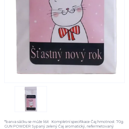
*barva sáčku se může lišit Kompletní specifikace Čaj hmotnost: 70g.
GUN POWDER Sypaný zelený Čaj aromatický, nefermetovaný