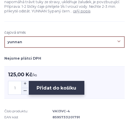
napomáhá trávit tuky ze stravy, uklidňuje žaludek, je povzbuzující.
Příprava: 1-2 lžičky čaje přelijete 1/4 l vroucí vody. Nechte 2-3 min.
přikryté odstát. YUNNAN Sypaný čern...
celý popis
čajová směs
Nejsme plátci DPH
125,00 Kč
/
ks
Přidat do košíku
Číslo produktu:
VA13VC-4
EAN kód:
8595733201791