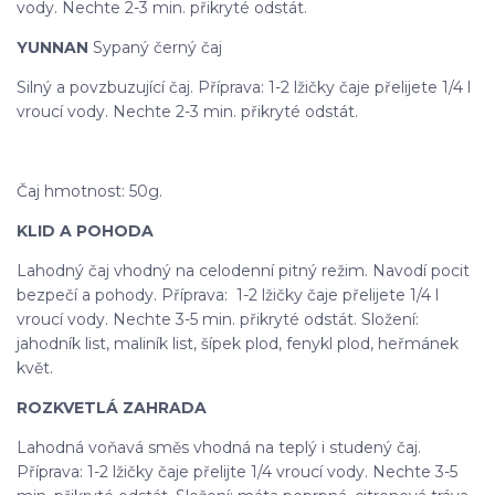
vody. Nechte 2-3 min. přikryté odstát.
YUNNAN
Sypaný černý čaj
Silný a povzbuzující čaj. Příprava: 1-2 lžičky čaje přelijete 1/4 l
vroucí vody. Nechte 2-3 min. přikryté odstát.
Čaj hmotnost: 50g.
KLID A POHODA
Lahodný čaj vhodný na celodenní pitný režim. Navodí pocit
bezpečí a pohody. Příprava: 1-2 lžičky čaje přelijete 1/4 l
vroucí vody. Nechte 3-5 min. přikryté odstát. Složení:
jahodník list, maliník list, šípek plod, fenykl plod, heřmánek
květ.
ROZKVETLÁ ZAHRADA
Lahodná voňavá směs vhodná na teplý i studený čaj.
Příprava: 1-2 lžičky čaje přelijte 1/4 vroucí vody. Nechte 3-5