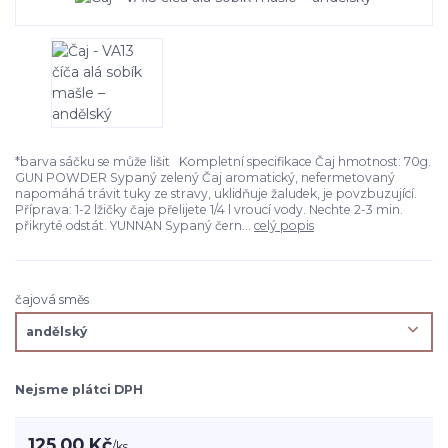
*barva sáčku se může lišit Kompletní specifikace Čaj hmotnost: 70g.
GUN POWDER Sypaný zelený Čaj aromatický, nefermetovaný
napomáhá trávit tuky ze stravy, uklidňuje žaludek, je povzbuzující.
Příprava: 1-2 lžičky čaje přelijete 1/4 l vroucí vody. Nechte 2-3 min.
přikryté odstát. YUNNAN Sypaný čern...
celý popis
čajová směs
Nejsme plátci DPH
125,00 Kč
/
ks