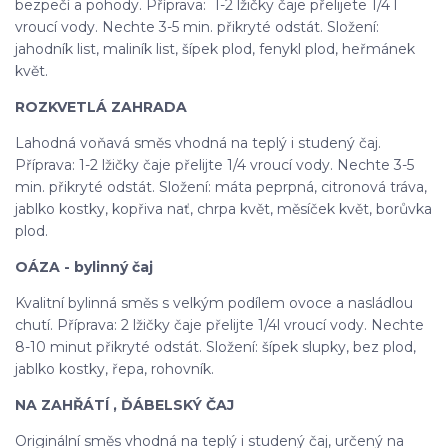
bezpečí a pohody. Příprava: 1-2 lžičky čaje přelijete 1/4 l
vroucí vody. Nechte 3-5 min. přikryté odstát. Složení:
jahodník list, maliník list, šípek plod, fenykl plod, heřmánek
květ.
ROZKVETLÁ ZAHRADA
Lahodná voňavá směs vhodná na teplý i studený čaj.
Příprava: 1-2 lžičky čaje přelijte 1/4 vroucí vody. Nechte 3-5
min. přikryté odstát. Složení: máta peprpná, citronová tráva,
jablko kostky, kopřiva nať, chrpa květ, měsíček květ, borůvka
plod.
OÁZA - bylinný čaj
Kvalitní bylinná směs s velkým podílem ovoce a nasládlou
chutí. Příprava: 2 lžičky čaje přelijte 1/4l vroucí vody. Nechte
8-10 minut přikryté odstát. Složení: šípek slupky, bez plod,
jablko kostky, řepa, rohovník.
NA ZAHŘÁTÍ , ĎÁBELSKÝ ČAJ
Originální směs vhodná na teplý i studený čaj, určený na