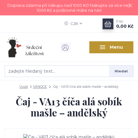
Doprava zdarma při nákupu nad 1000 Kč! Nakupte za více než
1000 Kč a poštovné máte na nás!
0
ks
CZK
0,00 Kč
Menu
Hledat
Úvod
VÁNOCE
Čaj - VA13 číča alá sobík mašle – andělský
Čaj - VA13 číča alá sobík
mašle – andělský