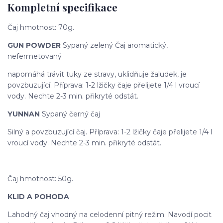
Kompletní specifikace
Čaj hmotnost: 70g.
GUN POWDER
Sypaný zelený Čaj aromatický,
nefermetovaný
napomáhá trávit tuky ze stravy, uklidňuje žaludek, je
povzbuzující. Příprava: 1-2 lžičky čaje přelijete 1/4 l vroucí
vody. Nechte 2-3 min. přikryté odstát.
YUNNAN
Sypaný černý čaj
Silný a povzbuzující čaj. Příprava: 1-2 lžičky čaje přelijete 1/4 l
vroucí vody. Nechte 2-3 min. přikryté odstát.
Čaj hmotnost: 50g.
KLID A POHODA
Lahodný čaj vhodný na celodenní pitný režim. Navodí pocit