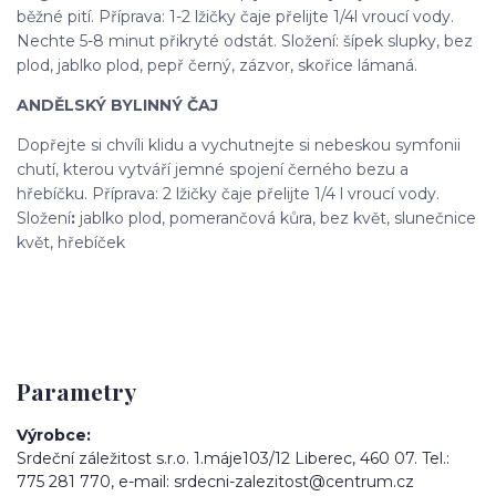
běžné pití. Příprava: 1-2 lžičky čaje přelijte 1/4l vroucí vody.
Nechte 5-8 minut přikryté odstát. Složení: šípek slupky, bez
plod, jablko plod, pepř černý, zázvor, skořice lámaná.
ANDĚLSKÝ BYLINNÝ ČAJ
Dopřejte si chvíli klidu a vychutnejte si nebeskou symfonii
chutí, kterou vytváří jemné spojení černého bezu a
hřebíčku. Příprava: 2 lžičky čaje přelijte 1/4 l vroucí vody.
Složení
:
jablko plod, pomerančová kůra, bez květ, slunečnice
květ, hřebíček
Parametry
Výrobce
Srdeční záležitost s.r.o. 1.máje103/12 Liberec, 460 07. Tel.:
775 281 770, e-mail: srdecni-zalezitost@centrum.cz