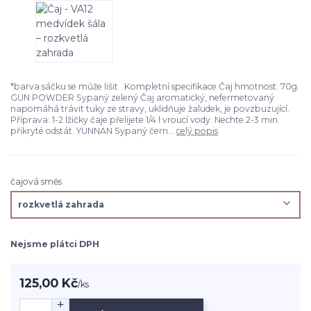
*barva sáčku se může lišit Kompletní specifikace Čaj hmotnost: 70g.
GUN POWDER Sypaný zelený Čaj aromatický, nefermetovaný
napomáhá trávit tuky ze stravy, uklidňuje žaludek, je povzbuzující.
Příprava: 1-2 lžičky čaje přelijete 1/4 l vroucí vody. Nechte 2-3 min.
přikryté odstát. YUNNAN Sypaný čern...
celý popis
čajová směs
Nejsme plátci DPH
125,00 Kč
/
ks