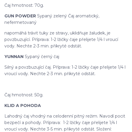
Čaj hmotnost: 70g.
GUN POWDER
Sypaný zelený Čaj aromatický,
nefermetovaný
napomáhá trávit tuky ze stravy, uklidňuje žaludek, je
povzbuzující. Příprava: 1-2 lžičky čaje přelijete 1/4 l vroucí
vody. Nechte 2-3 min. přikryté odstát.
YUNNAN
Sypaný černý čaj
Silný a povzbuzující čaj. Příprava: 1-2 lžičky čaje přelijete 1/4 l
vroucí vody. Nechte 2-3 min. přikryté odstát.
Čaj hmotnost: 50g.
KLID A POHODA
Lahodný čaj vhodný na celodenní pitný režim. Navodí pocit
bezpečí a pohody. Příprava: 1-2 lžičky čaje přelijete 1/4 l
vroucí vody. Nechte 3-5 min. přikryté odstát. Složení: