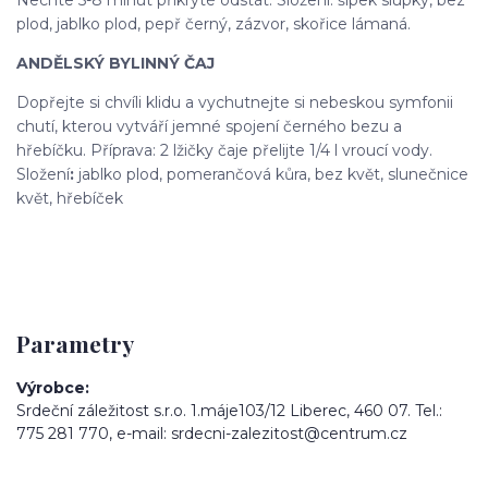
plod, jablko plod, pepř černý, zázvor, skořice lámaná.
ANDĚLSKÝ BYLINNÝ ČAJ
Dopřejte si chvíli klidu a vychutnejte si nebeskou symfonii
chutí, kterou vytváří jemné spojení černého bezu a
hřebíčku. Příprava: 2 lžičky čaje přelijte 1/4 l vroucí vody.
Složení
:
jablko plod, pomerančová kůra, bez květ, slunečnice
květ, hřebíček
Parametry
Výrobce
Srdeční záležitost s.r.o. 1.máje103/12 Liberec, 460 07. Tel.:
775 281 770, e-mail: srdecni-zalezitost@centrum.cz