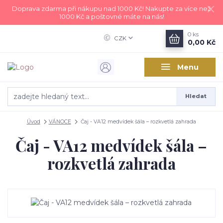
Doprava zdarma při nákupu nad 1000 Kč! Nakupte za více než
1000 Kč a poštovné máte na nás!
0
ks
CZK
0,00 Kč
Menu
Hledat
Úvod
VÁNOCE
Čaj - VA12 medvídek šála – rozkvetlá zahrada
Čaj - VA12 medvídek šála –
rozkvetlá zahrada