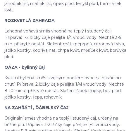
jahodník list, maliník list, šípek plod, fenykl plod, heřmánek
květ.
ROZKVETLÁ ZAHRADA
Lahodná voňavá směs vhodná na teplý i studený čaj.
Příprava: 1-2 lžičky čaje přelijte 1/4 vroucí vody. Nechte 3-5
min. přikryté odstát. Složení: máta peprpná, citronová tráva,
jablko kostky, kopřiva nať, chrpa květ, měsíček květ, borůvka
plod.
OÁZA - bylinný čaj
Kvalitní bylinná směs s velkým podílem ovoce a nasládlou
chutí. Příprava: 2 lžičky čaje přelijte 1/4l vroucí vody. Nechte
8-10 minut přikryté odstát. Složení: šípek slupky, bez plod,
jablko kostky, řepa, rohovník.
NA ZAHŘÁTÍ , ĎÁBELSKÝ ČAJ
Originální směs vhodná na teplý i studený čaj, určený na
běžné pití. Příprava: 1-2 lžičky čaje přelijte 1/4l vroucí vody.
Nechte 5-8 minut přikryté odstát. Složení: šípek slupky, bez