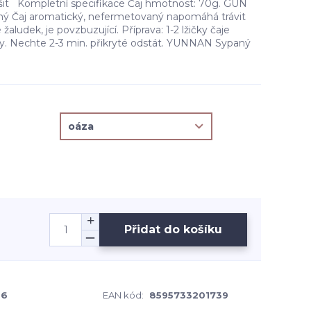
išit Kompletní specifikace Čaj hmotnost: 70g. GUN
 Čaj aromatický, nefermetovaný napomáhá trávit
 žaludek, je povzbuzující. Příprava: 1-2 lžičky čaje
vody. Nechte 2-3 min. přikryté odstát. YUNNAN Sypaný
Přidat do košíku
-6
EAN kód:
8595733201739