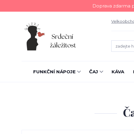
Doprava zdarma př
Velkoobch
FUNKČNÍ NÁPOJE
ČAJ
KÁVA
Ča