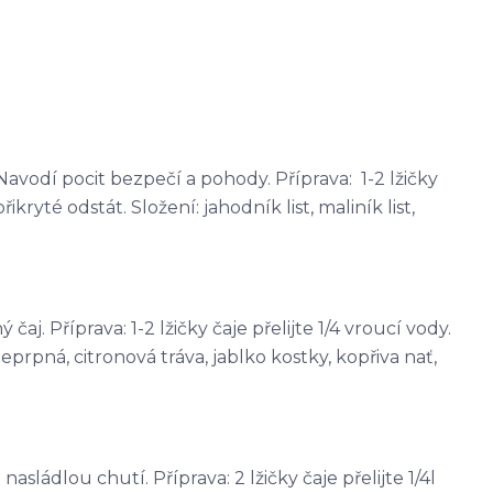
avodí pocit bezpečí a pohody. Příprava: 1-2 lžičky
řikryté odstát. Složení: jahodník list, maliník list,
j. Příprava: 1-2 lžičky čaje přelijte 1/4 vroucí vody.
eprpná, citronová tráva, jablko kostky, kopřiva nať,
sládlou chutí. Příprava: 2 lžičky čaje přelijte 1/4l