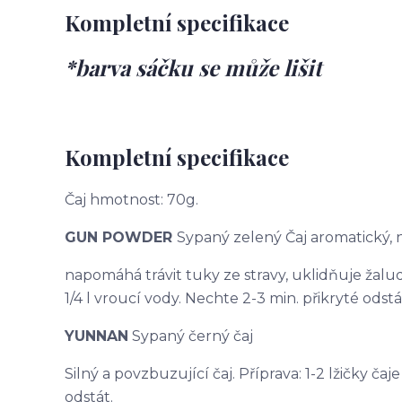
Kompletní specifikace
*barva sáčku se může lišit
Kompletní specifikace
Čaj hmotnost: 70g.
GUN POWDER
Sypaný zelený Čaj aromatický,
napomáhá trávit tuky ze stravy, uklidňuje žaludek
1/4 l vroucí vody. Nechte 2-3 min. přikryté odstá
YUNNAN
Sypaný černý čaj
Silný a povzbuzující čaj. Příprava: 1-2 lžičky čaj
odstát.