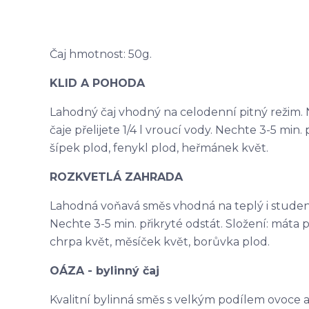
Čaj hmotnost: 50g.
KLID A POHODA
Lahodný čaj vhodný na celodenní pitný režim. N
čaje přelijete 1/4 l vroucí vody. Nechte 3-5 min. p
šípek plod, fenykl plod, heřmánek květ.
ROZKVETLÁ ZAHRADA
Lahodná voňavá směs vhodná na teplý i studený ča
Nechte 3-5 min. přikryté odstát. Složení: máta p
chrpa květ, měsíček květ, borůvka plod.
OÁZA - bylinný čaj
Kvalitní bylinná směs s velkým podílem ovoce a na