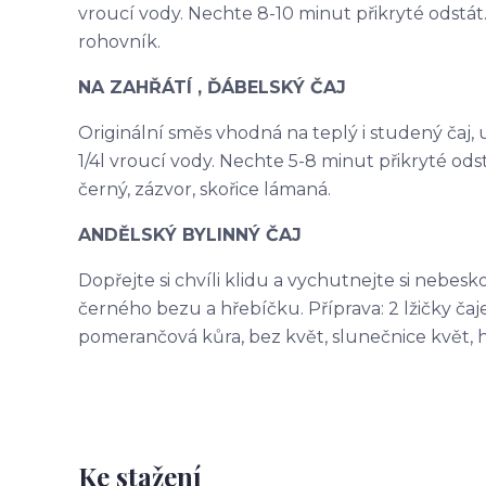
vroucí vody. Nechte 8-10 minut přikryté odstát. 
rohovník.
NA ZAHŘÁTÍ , ĎÁBELSKÝ ČAJ
Originální směs vhodná na teplý i studený čaj, ur
1/4l vroucí vody. Nechte 5-8 minut přikryté odst
černý, zázvor, skořice lámaná.
ANDĚLSKÝ BYLINNÝ ČAJ
Dopřejte si chvíli klidu a vychutnejte si nebes
černého bezu a hřebíčku. Příprava: 2 lžičky čaje 
pomerančová kůra, bez květ, slunečnice květ, 
Ke stažení