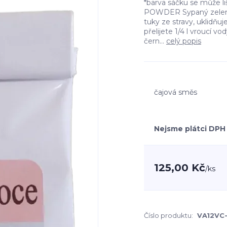
*barva sáčku se může l
POWDER Sypaný zelený
tuky ze stravy, uklidňuje
přelijete 1/4 l vroucí 
čern...
celý popis
čajová směs
Nejsme plátci DPH
125,00 Kč
/
ks
Číslo produktu:
VA12VC