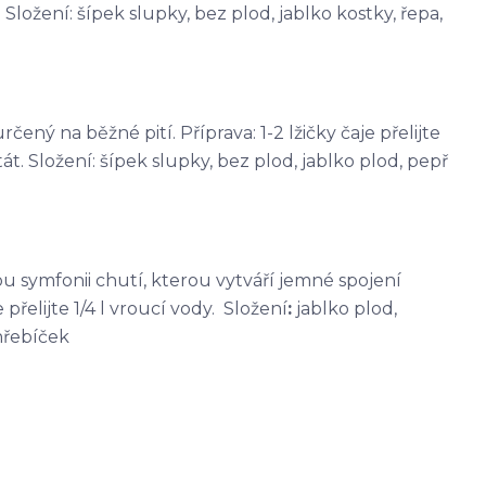
Složení: šípek slupky, bez plod, jablko kostky, řepa,
čený na běžné pití. Příprava: 1-2 lžičky čaje přelijte
át. Složení: šípek slupky, bez plod, jablko plod, pepř
kou symfonii chutí, kterou vytváří jemné spojení
přelijte 1/4 l vroucí vody. Složení
:
jablko plod,
hřebíček