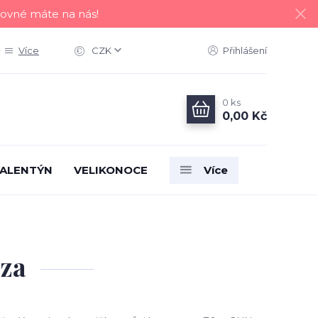
tovné máte na nás!
Více
CZK
Přihlášení
0
ks
0,00 Kč
ALENTÝN
VELIKONOCE
Více
áza