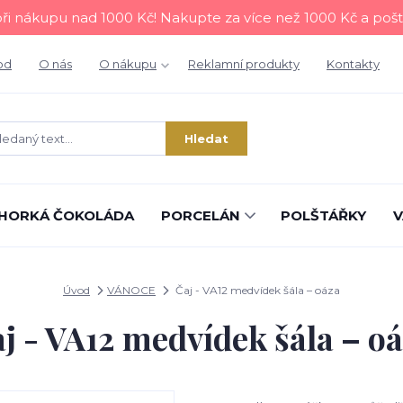
i nákupu nad 1000 Kč! Nakupte za více než 1000 Kč a poš
od
O nás
O nákupu
Reklamní produkty
Kontakty
Hledat
HORKÁ ČOKOLÁDA
PORCELÁN
POLŠTÁŘKY
V
Úvod
VÁNOCE
Čaj - VA12 medvídek šála – oáza
j - VA12 medvídek šála – o