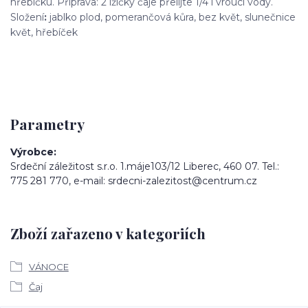
hřebíčku. Příprava: 2 lžičky čaje přelijte 1/4 l vroucí vody.
Složení
:
jablko plod, pomerančová kůra, bez květ, slunečnice
květ, hřebíček
Parametry
Výrobce
Srdeční záležitost s.r.o. 1.máje103/12 Liberec, 460 07. Tel.:
775 281 770, e-mail: srdecni-zalezitost@centrum.cz
Zboží zařazeno v kategoriích
VÁNOCE
Čaj