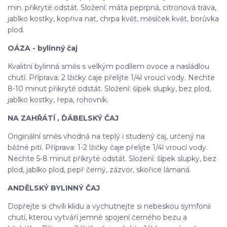
min. přikryté odstát. Složení: máta peprpná, citronová tráva,
jablko kostky, kopřiva nať, chrpa květ, měsíček květ, borůvka
plod.
OÁZA - bylinný čaj
Kvalitní bylinná směs s velkým podílem ovoce a nasládlou
chutí. Příprava: 2 lžičky čaje přelijte 1/4l vroucí vody. Nechte
8-10 minut přikryté odstát. Složení: šípek slupky, bez plod,
jablko kostky, řepa, rohovník.
NA ZAHŘÁTÍ , ĎÁBELSKÝ ČAJ
Originální směs vhodná na teplý i studený čaj, určený na
běžné pití. Příprava: 1-2 lžičky čaje přelijte 1/4l vroucí vody.
Nechte 5-8 minut přikryté odstát. Složení: šípek slupky, bez
plod, jablko plod, pepř černý, zázvor, skořice lámaná.
ANDĚLSKÝ BYLINNÝ ČAJ
Dopřejte si chvíli klidu a vychutnejte si nebeskou symfonii
chutí, kterou vytváří jemné spojení černého bezu a