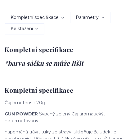
Kompletní specifikace
Parametry
Ke stažení
Kompletní specifikace
*barva sáčku se může lišit
Kompletní specifikace
Čaj hmotnost: 70g.
GUN POWDER
Sypaný zelený Čaj aromatický,
nefermetovaný
napomáhá trávit tuky ze stravy, uklidňuje žaludek, je
povzbuzující. Příprava: 1-2 lžičky čaje přelijete 1/4 l vroucí