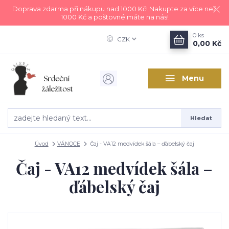
Doprava zdarma při nákupu nad 1000 Kč! Nakupte za více než
1000 Kč a poštovné máte na nás!
0
ks
CZK
0,00 Kč
Menu
Hledat
Úvod
VÁNOCE
Čaj - VA12 medvídek šála – ďábelský čaj
Čaj - VA12 medvídek šála –
ďábelský čaj