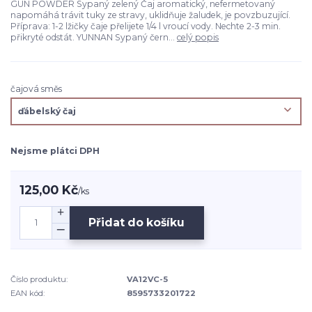
GUN POWDER Sypaný zelený Čaj aromatický, nefermetovaný
napomáhá trávit tuky ze stravy, uklidňuje žaludek, je povzbuzující.
Příprava: 1-2 lžičky čaje přelijete 1/4 l vroucí vody. Nechte 2-3 min.
přikryté odstát. YUNNAN Sypaný čern...
celý popis
čajová směs
Nejsme plátci DPH
125,00 Kč
/
ks
Přidat do košíku
Číslo produktu:
VA12VC-5
EAN kód:
8595733201722