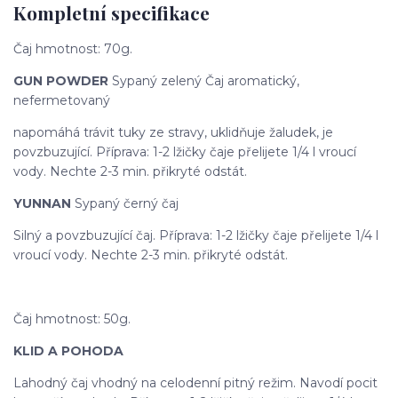
Kompletní specifikace
Čaj hmotnost: 70g.
GUN POWDER
Sypaný zelený Čaj aromatický,
nefermetovaný
napomáhá trávit tuky ze stravy, uklidňuje žaludek, je
povzbuzující. Příprava: 1-2 lžičky čaje přelijete 1/4 l vroucí
vody. Nechte 2-3 min. přikryté odstát.
YUNNAN
Sypaný černý čaj
Silný a povzbuzující čaj. Příprava: 1-2 lžičky čaje přelijete 1/4 l
vroucí vody. Nechte 2-3 min. přikryté odstát.
Čaj hmotnost: 50g.
KLID A POHODA
Lahodný čaj vhodný na celodenní pitný režim. Navodí pocit