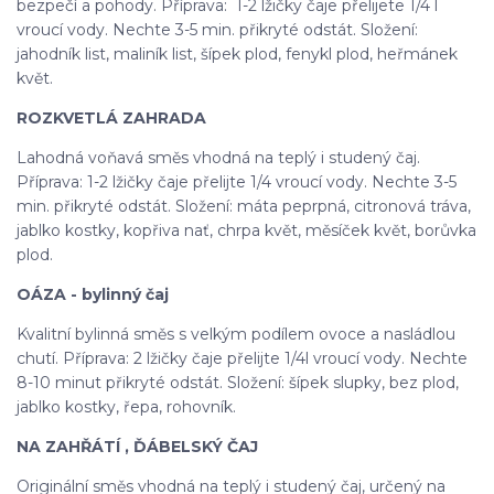
bezpečí a pohody. Příprava: 1-2 lžičky čaje přelijete 1/4 l
vroucí vody. Nechte 3-5 min. přikryté odstát. Složení:
jahodník list, maliník list, šípek plod, fenykl plod, heřmánek
květ.
ROZKVETLÁ ZAHRADA
Lahodná voňavá směs vhodná na teplý i studený čaj.
Příprava: 1-2 lžičky čaje přelijte 1/4 vroucí vody. Nechte 3-5
min. přikryté odstát. Složení: máta peprpná, citronová tráva,
jablko kostky, kopřiva nať, chrpa květ, měsíček květ, borůvka
plod.
OÁZA - bylinný čaj
Kvalitní bylinná směs s velkým podílem ovoce a nasládlou
chutí. Příprava: 2 lžičky čaje přelijte 1/4l vroucí vody. Nechte
8-10 minut přikryté odstát. Složení: šípek slupky, bez plod,
jablko kostky, řepa, rohovník.
NA ZAHŘÁTÍ , ĎÁBELSKÝ ČAJ
Originální směs vhodná na teplý i studený čaj, určený na