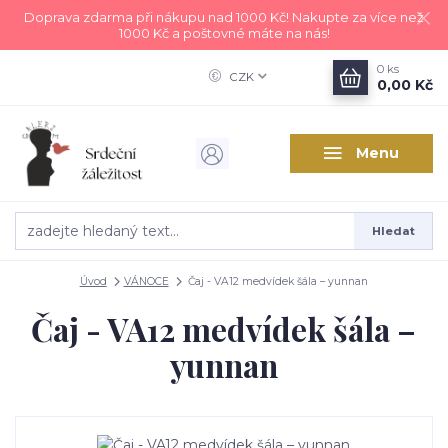
Doprava zdarma při nákupu nad 1000 Kč! Nakupte za více než
1000 Kč a poštovné máte na nás!
0
ks
CZK
0,00 Kč
Menu
Hledat
Úvod
VÁNOCE
Čaj - VA12 medvídek šála – yunnan
Čaj - VA12 medvídek šála –
yunnan