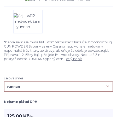
*barva sáčku se může lišit Kompletní specifikace Čaj hmotnost: 70g.
GUN POWDER Sypaný zelený Čaj aromatický, nefermetovaný
napomáhá trávit tuky ze stravy, uklidňuje žaludek, je povzbuzující.
Příprava: 1-2 lžičky čaje přelijete 1/4 l vroucí vody. Nechte 2-3 min.
přikryté odstát. YUNNAN Sypaný čern...
celý popis
čajová směs
Nejsme plátci DPH
125,00 Kč
/
ks