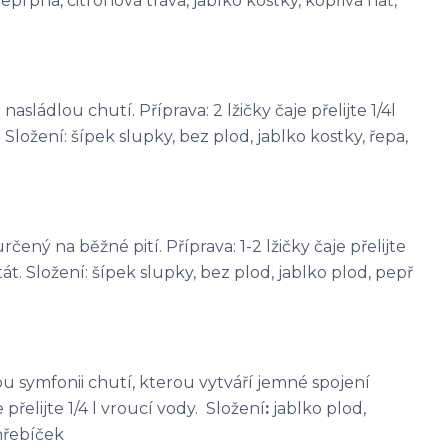
eprpná, citronová tráva, jablko kostky, kopřiva nať,
sládlou chutí. Příprava: 2 lžičky čaje přelijte 1/4l
Složení: šípek slupky, bez plod, jablko kostky, řepa,
čený na běžné pití. Příprava: 1-2 lžičky čaje přelijte
át. Složení: šípek slupky, bez plod, jablko plod, pepř
kou symfonii chutí, kterou vytváří jemné spojení
přelijte 1/4 l vroucí vody. Složení
:
jablko plod,
hřebíček