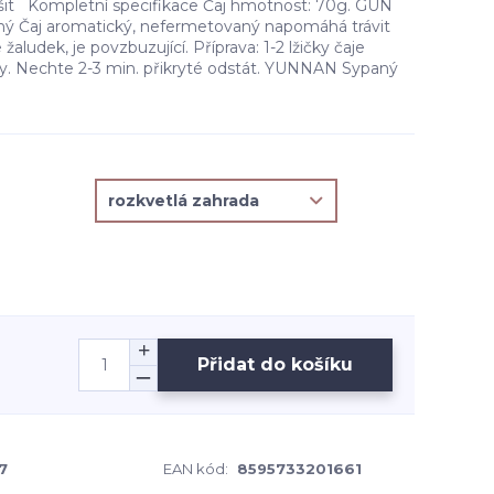
išit Kompletní specifikace Čaj hmotnost: 70g. GUN
 Čaj aromatický, nefermetovaný napomáhá trávit
 žaludek, je povzbuzující. Příprava: 1-2 lžičky čaje
vody. Nechte 2-3 min. přikryté odstát. YUNNAN Sypaný
Přidat do košíku
7
EAN kód:
8595733201661