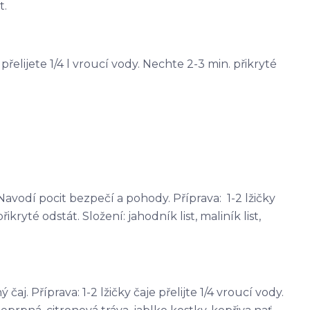
t.
e přelijete 1/4 l vroucí vody. Nechte 2-3 min. přikryté
avodí pocit bezpečí a pohody. Příprava: 1-2 lžičky
řikryté odstát. Složení: jahodník list, maliník list,
j. Příprava: 1-2 lžičky čaje přelijte 1/4 vroucí vody.