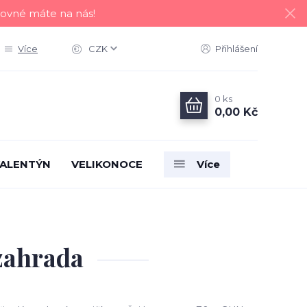
tovné máte na nás!
Více
CZK
Přihlášení
0
ks
0,00 Kč
ALENTÝN
VELIKONOCE
Více
 zahrada