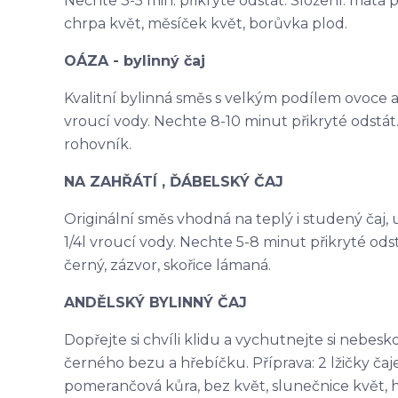
Nechte 3-5 min. přikryté odstát. Složení: máta p
chrpa květ, měsíček květ, borůvka plod.
OÁZA - bylinný čaj
Kvalitní bylinná směs s velkým podílem ovoce a na
vroucí vody. Nechte 8-10 minut přikryté odstát. 
rohovník.
NA ZAHŘÁTÍ , ĎÁBELSKÝ ČAJ
Originální směs vhodná na teplý i studený čaj, ur
1/4l vroucí vody. Nechte 5-8 minut přikryté odst
černý, zázvor, skořice lámaná.
ANDĚLSKÝ BYLINNÝ ČAJ
Dopřejte si chvíli klidu a vychutnejte si nebes
černého bezu a hřebíčku. Příprava: 2 lžičky čaje 
pomerančová kůra, bez květ, slunečnice květ, 