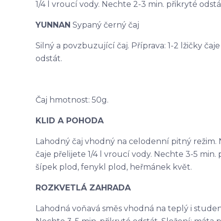
1/4 l vroucí vody. Nechte 2-3 min. přikryté odstá
YUNNAN
Sypaný černý čaj
Silný a povzbuzující čaj. Příprava: 1-2 lžičky čaj
odstát.
Čaj hmotnost: 50g.
KLID A POHODA
Lahodný čaj vhodný na celodenní pitný režim. N
čaje přelijete 1/4 l vroucí vody. Nechte 3-5 min. p
šípek plod, fenykl plod, heřmánek květ.
ROZKVETLÁ ZAHRADA
Lahodná voňavá směs vhodná na teplý i studený ča