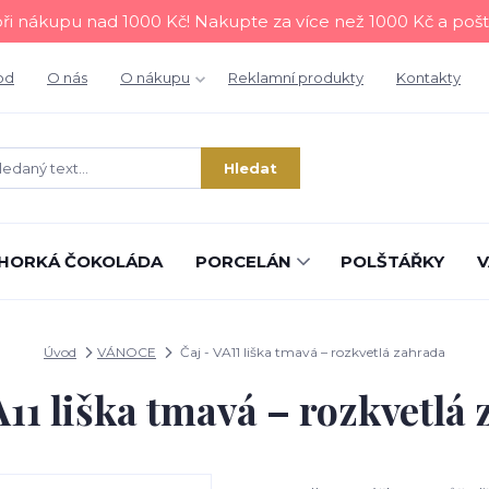
i nákupu nad 1000 Kč! Nakupte za více než 1000 Kč a poš
od
O nás
O nákupu
Reklamní produkty
Kontakty
Hledat
HORKÁ ČOKOLÁDA
PORCELÁN
POLŠTÁŘKY
V
Úvod
VÁNOCE
Čaj - VA11 liška tmavá – rozkvetlá zahrada
A11 liška tmavá – rozkvetlá