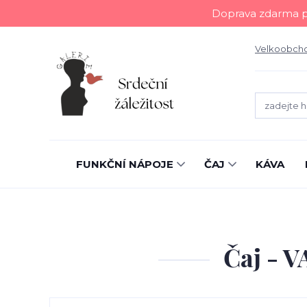
Doprava zdarma př
Velkoobch
FUNKČNÍ NÁPOJE
ČAJ
KÁVA
Čaj - V