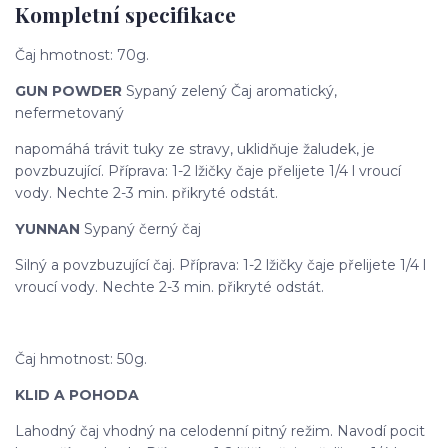
Kompletní specifikace
Čaj hmotnost: 70g.
GUN POWDER
Sypaný zelený Čaj aromatický,
nefermetovaný
napomáhá trávit tuky ze stravy, uklidňuje žaludek, je
povzbuzující. Příprava: 1-2 lžičky čaje přelijete 1/4 l vroucí
vody. Nechte 2-3 min. přikryté odstát.
YUNNAN
Sypaný černý čaj
Silný a povzbuzující čaj. Příprava: 1-2 lžičky čaje přelijete 1/4 l
vroucí vody. Nechte 2-3 min. přikryté odstát.
Čaj hmotnost: 50g.
KLID A POHODA
Lahodný čaj vhodný na celodenní pitný režim. Navodí pocit