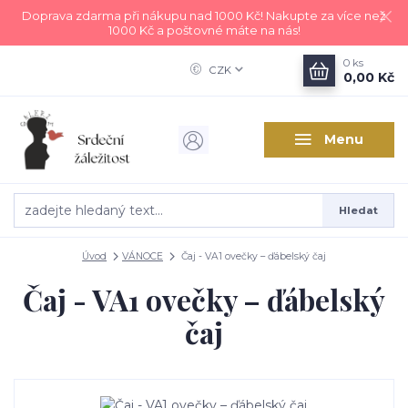
Doprava zdarma při nákupu nad 1000 Kč! Nakupte za více než
1000 Kč a poštovné máte na nás!
0
ks
CZK
0,00 Kč
Menu
Hledat
Úvod
VÁNOCE
Čaj - VA1 ovečky – ďábelský čaj
Čaj - VA1 ovečky – ďábelský
čaj