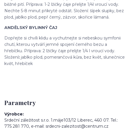
běžné pití. Příprava: 1-2 lžičky čaje přelijte 1/4l vroucí vody.
Nechte 5-8 minut přikryté odstát. Složení: šípek slupky, bez
plod, jablko plod, pepř černý, zázvor, skořice lámaná.
ANDĚLSKÝ BYLINNÝ ČAJ
Dopřejte si chvíli klidu a vychutnejte si nebeskou symfonii
chutí, kterou vytváří jemné spojení černého bezu a
hřebíčku. Příprava: 2 lžičky čaje přelijte 1/4 l vroucí vody.
Složení
:
jablko plod, pomerančová kůra, bez květ, slunečnice
květ, hřebíček
Parametry
Výrobce
Srdeční záležitost s.r.o. 1.máje103/12 Liberec, 460 07. Tel.:
775 281 770, e-mail: srdecni-zalezitost@centrum.cz