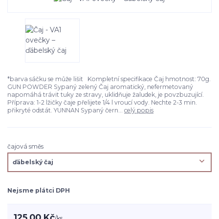
*barva sáčku se může lišit Kompletní specifikace Čaj hmotnost: 70g.
GUN POWDER Sypaný zelený Čaj aromatický, nefermetovaný
napomáhá trávit tuky ze stravy, uklidňuje žaludek, je povzbuzující.
Příprava: 1-2 lžičky čaje přelijete 1/4 l vroucí vody. Nechte 2-3 min.
přikryté odstát. YUNNAN Sypaný čern...
celý popis
čajová směs
Nejsme plátci DPH
125,00 Kč
/
ks