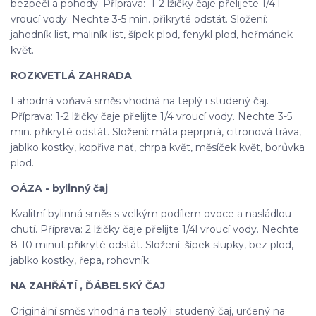
bezpečí a pohody. Příprava: 1-2 lžičky čaje přelijete 1/4 l
vroucí vody. Nechte 3-5 min. přikryté odstát. Složení:
jahodník list, maliník list, šípek plod, fenykl plod, heřmánek
květ.
ROZKVETLÁ ZAHRADA
Lahodná voňavá směs vhodná na teplý i studený čaj.
Příprava: 1-2 lžičky čaje přelijte 1/4 vroucí vody. Nechte 3-5
min. přikryté odstát. Složení: máta peprpná, citronová tráva,
jablko kostky, kopřiva nať, chrpa květ, měsíček květ, borůvka
plod.
OÁZA - bylinný čaj
Kvalitní bylinná směs s velkým podílem ovoce a nasládlou
chutí. Příprava: 2 lžičky čaje přelijte 1/4l vroucí vody. Nechte
8-10 minut přikryté odstát. Složení: šípek slupky, bez plod,
jablko kostky, řepa, rohovník.
NA ZAHŘÁTÍ , ĎÁBELSKÝ ČAJ
Originální směs vhodná na teplý i studený čaj, určený na