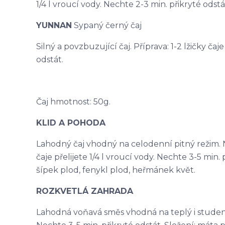
1/4 l vroucí vody. Nechte 2-3 min. přikryté odstá
YUNNAN
Sypaný černý čaj
Silný a povzbuzující čaj. Příprava: 1-2 lžičky čaj
odstát.
Čaj hmotnost: 50g.
KLID A POHODA
Lahodný čaj vhodný na celodenní pitný režim. N
čaje přelijete 1/4 l vroucí vody. Nechte 3-5 min. p
šípek plod, fenykl plod, heřmánek květ.
ROZKVETLÁ ZAHRADA
Lahodná voňavá směs vhodná na teplý i studený ča