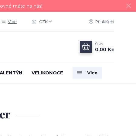
tovné máte na nás!
Více
CZK
Přihlášení
0
ks
0,00 Kč
ALENTÝN
VELIKONOCE
Více
der