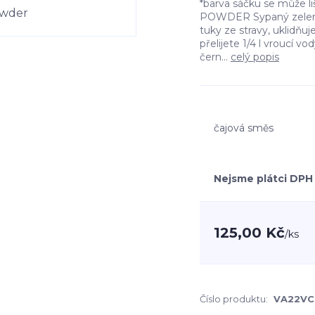
*barva sáčku se může l
POWDER Sypaný zelený
tuky ze stravy, uklidňuje
přelijete 1/4 l vroucí 
čern...
celý popis
čajová směs
Nejsme plátci DPH
125,00 Kč
/
ks
Číslo produktu:
VA22VC