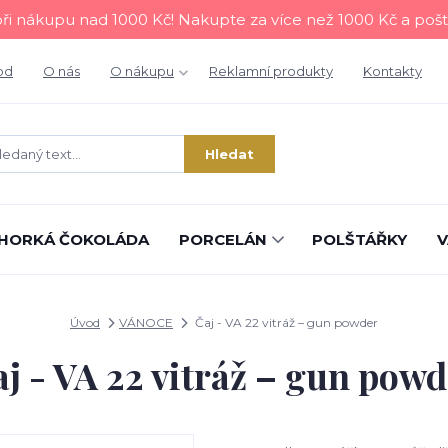
i nákupu nad 1000 Kč! Nakupte za více než 1000 Kč a poš
od
O nás
O nákupu
Reklamní produkty
Kontakty
Hledat
HORKÁ ČOKOLÁDA
PORCELÁN
POLŠTÁŘKY
V
Úvod
VÁNOCE
Čaj - VA 22 vitráž – gun powder
j - VA 22 vitráž – gun pow