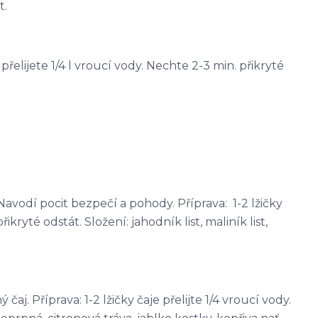
t.
e přelijete 1/4 l vroucí vody. Nechte 2-3 min. přikryté
avodí pocit bezpečí a pohody. Příprava: 1-2 lžičky
řikryté odstát. Složení: jahodník list, maliník list,
j. Příprava: 1-2 lžičky čaje přelijte 1/4 vroucí vody.