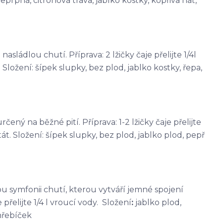
eprpná, citronová tráva, jablko kostky, kopřiva nať,
sládlou chutí. Příprava: 2 lžičky čaje přelijte 1/4l
Složení: šípek slupky, bez plod, jablko kostky, řepa,
čený na běžné pití. Příprava: 1-2 lžičky čaje přelijte
át. Složení: šípek slupky, bez plod, jablko plod, pepř
kou symfonii chutí, kterou vytváří jemné spojení
přelijte 1/4 l vroucí vody. Složení
:
jablko plod,
hřebíček