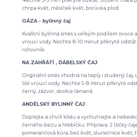
Nechte 3-5 min. přikryté odstát. Složení: máta p
chrpa květ, měsíček květ, borůvka plod.
OÁZA - bylinný čaj
Kvalitní bylinná směs s velkým podílem ovoce a na
vroucí vody. Nechte 8-10 minut přikryté odstát. 
rohovník.
NA ZAHŘÁTÍ , ĎÁBELSKÝ ČAJ
Originální směs vhodná na teplý i studený čaj, ur
1/4l vroucí vody. Nechte 5-8 minut přikryté odst
černý, zázvor, skořice lámaná.
ANDĚLSKÝ BYLINNÝ ČAJ
Dopřejte si chvíli klidu a vychutnejte si nebes
černého bezu a hřebíčku. Příprava: 2 lžičky čaje 
pomerančová kůra, bez květ, slunečnice květ, 