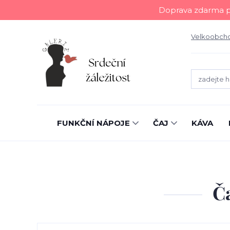
Doprava zdarma př
Velkoobch
FUNKČNÍ NÁPOJE
ČAJ
KÁVA
Ča