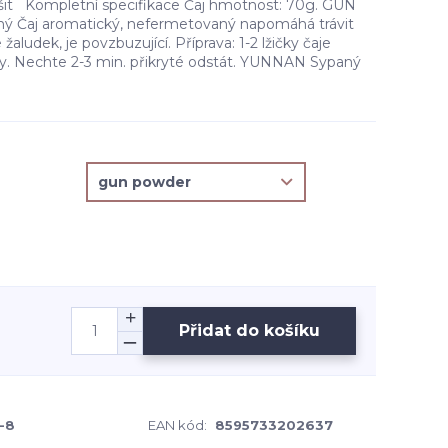
išit Kompletní specifikace Čaj hmotnost: 70g. GUN
 Čaj aromatický, nefermetovaný napomáhá trávit
 žaludek, je povzbuzující. Příprava: 1-2 lžičky čaje
vody. Nechte 2-3 min. přikryté odstát. YUNNAN Sypaný
Přidat do košíku
-8
EAN kód:
8595733202637