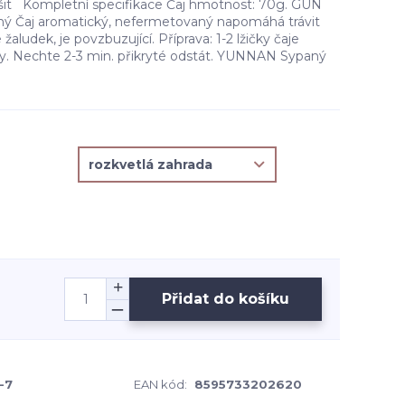
išit Kompletní specifikace Čaj hmotnost: 70g. GUN
 Čaj aromatický, nefermetovaný napomáhá trávit
 žaludek, je povzbuzující. Příprava: 1-2 lžičky čaje
vody. Nechte 2-3 min. přikryté odstát. YUNNAN Sypaný
Přidat do košíku
-7
EAN kód:
8595733202620