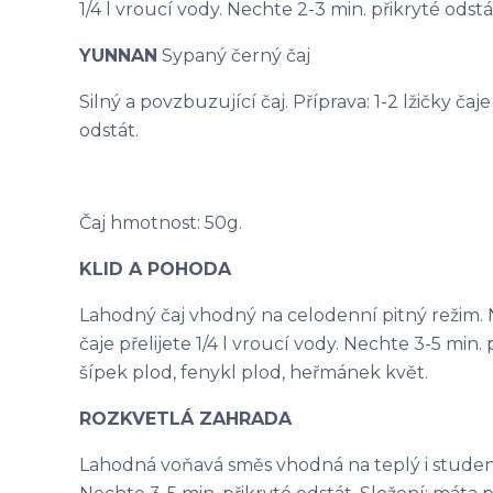
1/4 l vroucí vody. Nechte 2-3 min. přikryté odstá
YUNNAN
Sypaný černý čaj
Silný a povzbuzující čaj. Příprava: 1-2 lžičky čaj
odstát.
Čaj hmotnost: 50g.
KLID A POHODA
Lahodný čaj vhodný na celodenní pitný režim. N
čaje přelijete 1/4 l vroucí vody. Nechte 3-5 min. p
šípek plod, fenykl plod, heřmánek květ.
ROZKVETLÁ ZAHRADA
Lahodná voňavá směs vhodná na teplý i studený ča