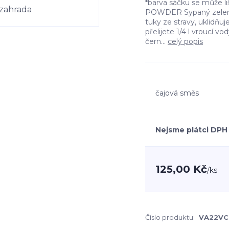
*barva sáčku se může l
POWDER Sypaný zelený
tuky ze stravy, uklidňuje
přelijete 1/4 l vroucí 
čern...
celý popis
čajová směs
Nejsme plátci DPH
125,00 Kč
/
ks
Číslo produktu:
VA22VC