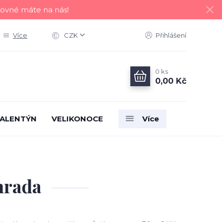
tovné máte na nás!
Více
CZK
Přihlášení
0
ks
0,00 Kč
ALENTÝN
VELIKONOCE
Více
ahrada