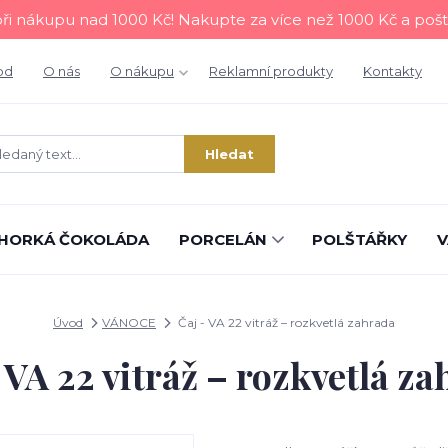
i nákupu nad 1000 Kč! Nakupte za více než 1000 Kč a poš
od
O nás
O nákupu
Reklamní produkty
Kontakty
Hledat
HORKÁ ČOKOLÁDA
PORCELÁN
POLŠTÁŘKY
V
Úvod
VÁNOCE
Čaj - VA 22 vitráž – rozkvetlá zahrada
 VA 22 vitráž – rozkvetlá z