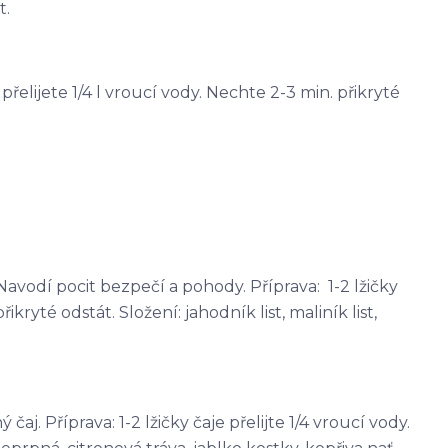
t.
e přelijete 1/4 l vroucí vody. Nechte 2-3 min. přikryté
avodí pocit bezpečí a pohody. Příprava: 1-2 lžičky
řikryté odstát. Složení: jahodník list, maliník list,
j. Příprava: 1-2 lžičky čaje přelijte 1/4 vroucí vody.