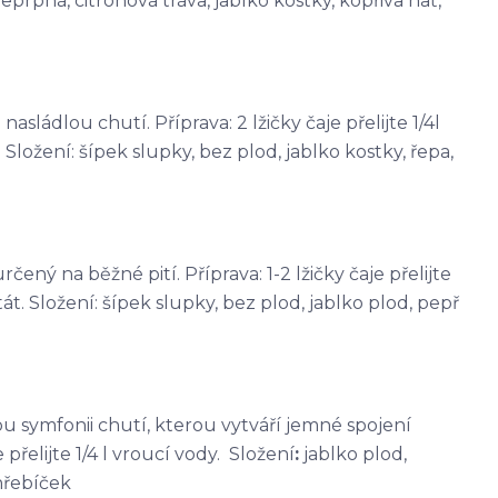
eprpná, citronová tráva, jablko kostky, kopřiva nať,
sládlou chutí. Příprava: 2 lžičky čaje přelijte 1/4l
Složení: šípek slupky, bez plod, jablko kostky, řepa,
čený na běžné pití. Příprava: 1-2 lžičky čaje přelijte
át. Složení: šípek slupky, bez plod, jablko plod, pepř
kou symfonii chutí, kterou vytváří jemné spojení
přelijte 1/4 l vroucí vody. Složení
:
jablko plod,
hřebíček