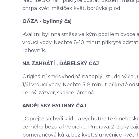
Nechte 3-5 min. přikryté odstát. Složení: máta p
chrpa květ, měsíček květ, borůvka plod.
OÁZA - bylinný čaj
Kvalitní bylinná směs s velkým podílem ovoce a na
vroucí vody. Nechte 8-10 minut přikryté odstát. 
rohovník.
NA ZAHŘÁTÍ , ĎÁBELSKÝ ČAJ
Originální směs vhodná na teplý i studený čaj, ur
1/4l vroucí vody. Nechte 5-8 minut přikryté odst
černý, zázvor, skořice lámaná.
ANDĚLSKÝ BYLINNÝ ČAJ
Dopřejte si chvíli klidu a vychutnejte si nebes
černého bezu a hřebíčku. Příprava: 2 lžičky čaje 
pomerančová kůra, bez květ, slunečnice květ, 