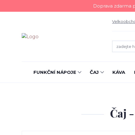
Doprava zdarma př
Velkoobch
FUNKČNÍ NÁPOJE
ČAJ
KÁVA
Čaj -