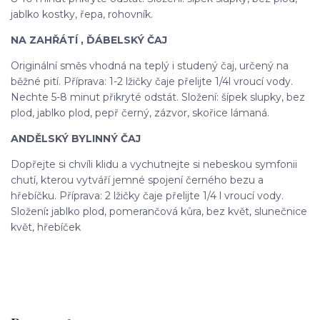
jablko kostky, řepa, rohovník.
NA ZAHŘÁTÍ , ĎÁBELSKÝ ČAJ
Originální směs vhodná na teplý i studený čaj, určený na
běžné pití. Příprava: 1-2 lžičky čaje přelijte 1/4l vroucí vody.
Nechte 5-8 minut přikryté odstát. Složení: šípek slupky, bez
plod, jablko plod, pepř černý, zázvor, skořice lámaná.
ANDĚLSKÝ BYLINNÝ ČAJ
Dopřejte si chvíli klidu a vychutnejte si nebeskou symfonii
chutí, kterou vytváří jemné spojení černého bezu a
hřebíčku. Příprava: 2 lžičky čaje přelijte 1/4 l vroucí vody.
Složení
:
jablko plod, pomerančová kůra, bez květ, slunečnice
květ, hřebíček