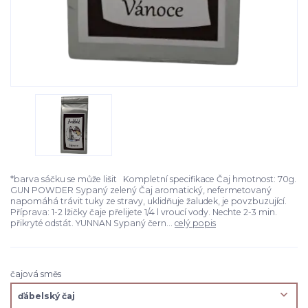
*barva sáčku se může lišit Kompletní specifikace Čaj hmotnost: 70g.
GUN POWDER Sypaný zelený Čaj aromatický, nefermetovaný
napomáhá trávit tuky ze stravy, uklidňuje žaludek, je povzbuzující.
Příprava: 1-2 lžičky čaje přelijete 1/4 l vroucí vody. Nechte 2-3 min.
přikryté odstát. YUNNAN Sypaný čern...
celý popis
čajová směs