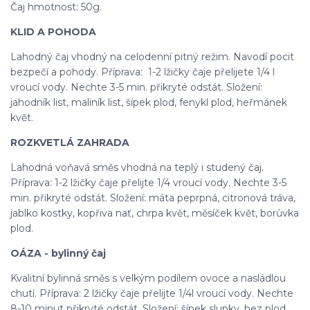
Čaj hmotnost: 50g.
KLID A POHODA
Lahodný čaj vhodný na celodenní pitný režim. Navodí pocit
bezpečí a pohody. Příprava: 1-2 lžičky čaje přelijete 1/4 l
vroucí vody. Nechte 3-5 min. přikryté odstát. Složení:
jahodník list, maliník list, šípek plod, fenykl plod, heřmánek
květ.
ROZKVETLÁ ZAHRADA
Lahodná voňavá směs vhodná na teplý i studený čaj.
Příprava: 1-2 lžičky čaje přelijte 1/4 vroucí vody. Nechte 3-5
min. přikryté odstát. Složení: máta peprpná, citronová tráva,
jablko kostky, kopřiva nať, chrpa květ, měsíček květ, borůvka
plod.
OÁZA - bylinný čaj
Kvalitní bylinná směs s velkým podílem ovoce a nasládlou
chutí. Příprava: 2 lžičky čaje přelijte 1/4l vroucí vody. Nechte
8-10 minut přikryté odstát. Složení: šípek slupky, bez plod,