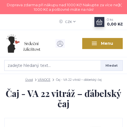
Doprava zdarma při nákupu nad 1000 Kč! Nakupte za více než
1000 Kč a poštovné máte na nás!
0
ks
CZK
0,00 Kč
Menu
Hledat
Úvod
VÁNOCE
Čaj - VA 22 vitráž – ďábelský čaj
Čaj - VA 22 vitráž – ďábelský
čaj