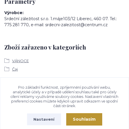
Parametry
Výrobce
Srdeční záležitost s.r.o. 1.máje103/12 Liberec, 460 07. Tel.:
775 281 770, e-mail: srdecni-zalezitost@centrum.cz
Zboží zařazeno v kategoriích
VÁNOCE
Čaj
Ke stažení
Pro základní funkčnost, zpříjemnění používání webu,
analytické účely a v případě udělení souhlasu také pro účely
cílení reklamy využíváme soubory cookies. Nastavení vlastních
Bezpečností upozornění
preferencí cookies můžete kdykoli upravit odkazem ve spodní
části stránek.
Souhlasím
Nastavení