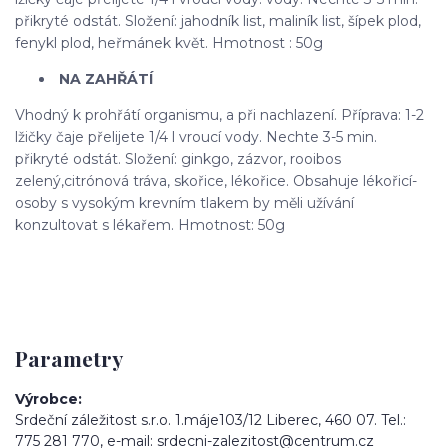
přikryté odstát. Složení: jahodník list, maliník list, šípek plod,
fenykl plod, heřmánek květ. Hmotnost : 50g
NA ZAHŘÁTÍ
Vhodný k prohřátí organismu, a při nachlazení. Příprava: 1-2
lžičky čaje přelijete 1/4 l vroucí vody. Nechte 3-5 min.
přikryté odstát. Složení: ginkgo, zázvor, rooibos
zelený,citrónová tráva, skořice, lékořice. Obsahuje lékořicí-
osoby s vysokým krevním tlakem by měli užívání
konzultovat s lékařem. Hmotnost: 50g
Parametry
Výrobce
Srdeční záležitost s.r.o. 1.máje103/12 Liberec, 460 07. Tel.:
775 281 770, e-mail: srdecni-zalezitost@centrum.cz