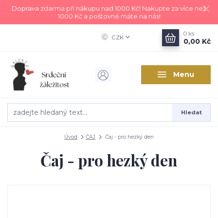
Doprava zdarma při nákupu nad 1000 Kč! Nakupte za více než
1000 Kč a poštovné máte na nás!
0
ks
CZK
0,00 Kč
Menu
Hledat
Úvod
ČAJ
Čaj - pro hezký den
Čaj - pro hezký den