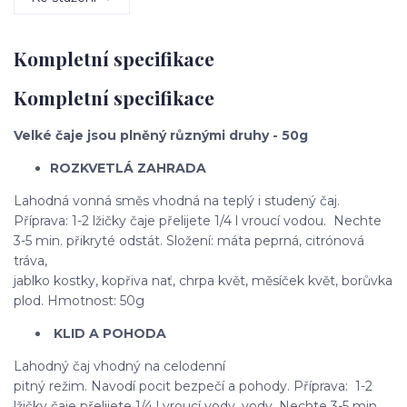
Kompletní specifikace
Kompletní specifikace
Velké čaje jsou plněný různými druhy - 50g
ROZKVETLÁ ZAHRADA
Lahodná vonná směs vhodná na teplý i studený čaj.
Příprava: 1-2 lžičky čaje přelijete 1/4 l vroucí vodou. Nechte
3-5 min. přikryté odstát. Složení: máta peprná, citrónová
tráva,
jablko kostky, kopřiva nať, chrpa květ, měsíček květ, borůvka
plod. Hmotnost: 50g
KLID A POHODA
Lahodný čaj vhodný na celodenní
pitný režim. Navodí pocit bezpečí a pohody. Příprava: 1-2
lžičky čaje přelijete 1/4 l vroucí vody. vody. Nechte 3-5 min.