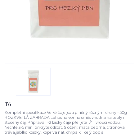
T6
Kompletní specifikace Velké čaje jsou plněný různými druhy - 50g
ROZKVETLÁ ZAHRADA Lahodná vonná směs vhodná na teplý i
studený čaj. Příprava: 1-2 lžičky čaje přelijete 1/4 l vroucí vodou.
Nechte 3-5 min. přikryté odstát. Složení: máta peprná, citrónová
tráva,jablko kostky, kopřiva nať, chrpa k...
celý popis