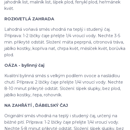
jahodník list, maliník list, šípek plod, fenykl plod, heřmánek
květ.
ROZKVETLÁ ZAHRADA
Lahodná voňavá směs vhodná na teplý i studený čaj.
Příprava: 1-2 lžičky čaje přelijte 1/4 vroucí vody. Nechte 3-5
min. přikryté odstát. Složení: máta peprpná, citronová tráva,
jablko kostky, kopřiva nať, chrpa květ, měsíček květ, borůvka
plod.
OÁZA - bylinný čaj
Kvalitní bylinná směs s velkým podílem ovoce a nasládlou
chutí. Příprava: 2 lžičky čaje přelijte 1/4l vroucí vody. Nechte
8-10 minut přikryté odstát. Složení: šípek slupky, bez plod,
jablko kostky, řepa, rohovník.
NA ZAHŘÁTÍ , ĎÁBELSKÝ ČAJ
Originální směs vhodná na teplý i studený čaj, určený na
běžné pití. Příprava: 1-2 lžičky čaje přelijte 1/4l vroucí vody.
Nechte 5-8 minut přikryté odstát. Složení: šípek slupky, bez