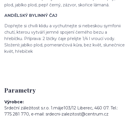
plod, jablko plod, pepř černý, zázvor, skořice lámaná.
ANDĚLSKÝ BYLINNÝ ČAJ
Dopřejte si chvíli klidu a vychutnejte si nebeskou symfonii
chutí, kterou vytváří jemné spojení černého bezu a
hřebíčku. Příprava: 2 lžičky čaje přelijte 1/4 l vroucí vody.
Složení
:
jablko plod, pomerančová kůra, bez květ, slunečnice
květ, hřebíček
Parametry
Výrobce
Srdeční záležitost s.r.o. 1.máje103/12 Liberec, 460 07. Tel.:
775 281 770, e-mail: srdecni-zalezitost@centrum.cz