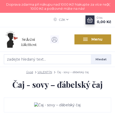
Doprava zdarma při nákupu nad 1000 Kč! Nakupte za více než
1000 Kč a poštovné máte na nás!
0
ks
CZK
0,00 Kč
Menu
Hledat
Úvod
VALENTÝN
Čaj - sovy – ďábelský čaj
Čaj - sovy – ďábelský čaj