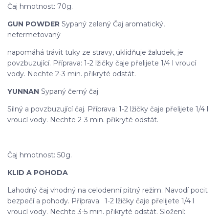
Čaj hmotnost: 70g.
GUN POWDER
Sypaný zelený Čaj aromatický,
nefermetovaný
napomáhá trávit tuky ze stravy, uklidňuje žaludek, je
povzbuzující. Příprava: 1-2 lžičky čaje přelijete 1/4 l vroucí
vody. Nechte 2-3 min. přikryté odstát.
YUNNAN
Sypaný černý čaj
Silný a povzbuzující čaj. Příprava: 1-2 lžičky čaje přelijete 1/4 l
vroucí vody. Nechte 2-3 min. přikryté odstát.
Čaj hmotnost: 50g.
KLID A POHODA
Lahodný čaj vhodný na celodenní pitný režim. Navodí pocit
bezpečí a pohody. Příprava: 1-2 lžičky čaje přelijete 1/4 l
vroucí vody. Nechte 3-5 min. přikryté odstát. Složení: