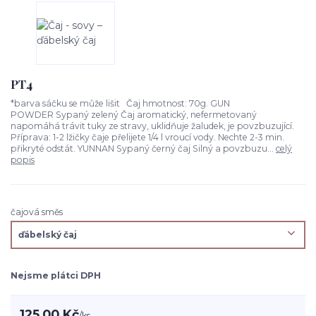
PT4
*barva sáčku se může lišit Čaj hmotnost: 70g. GUN
POWDER Sypaný zelený Čaj aromatický, nefermetovaný
napomáhá trávit tuky ze stravy, uklidňuje žaludek, je povzbuzující.
Příprava: 1-2 lžičky čaje přelijete 1/4 l vroucí vody. Nechte 2-3 min.
přikryté odstát. YUNNAN Sypaný černý čaj Silný a povzbuzu...
celý
popis
čajová směs
Nejsme plátci DPH
125,00 Kč
/
ks