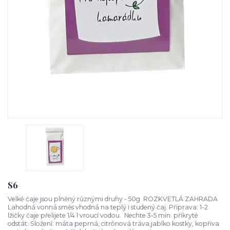
S6
Velké čaje jsou plněný různými druhy - 50g ROZKVETLÁ ZAHRADA
Lahodná vonná směs vhodná na teplý i studený čaj. Příprava: 1-2
lžičky čaje přelijete 1/4 l vroucí vodou. Nechte 3-5 min. přikryté
odstát. Složení: máta peprná, citrónová tráva,jablko kostky, kopřiva