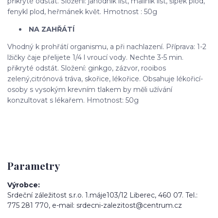
přikryté odstát. Složení: jahodník list, maliník list, šípek plod,
fenykl plod, heřmánek květ. Hmotnost : 50g
NA ZAHŘÁTÍ
Vhodný k prohřátí organismu, a při nachlazení. Příprava: 1-2
lžičky čaje přelijete 1/4 l vroucí vody. Nechte 3-5 min.
přikryté odstát. Složení: ginkgo, zázvor, rooibos
zelený,citrónová tráva, skořice, lékořice. Obsahuje lékořicí-
osoby s vysokým krevním tlakem by měli užívání
konzultovat s lékařem. Hmotnost: 50g
Parametry
Výrobce
Srdeční záležitost s.r.o. 1.máje103/12 Liberec, 460 07. Tel.:
775 281 770, e-mail: srdecni-zalezitost@centrum.cz