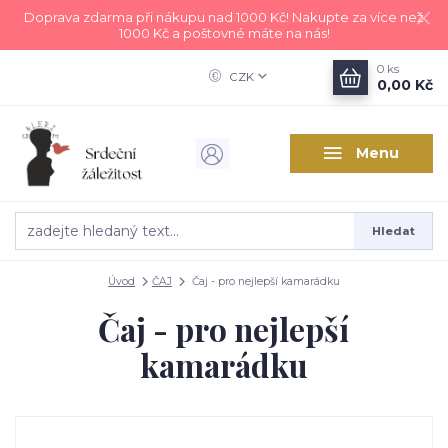
Doprava zdarma při nákupu nad 1000 Kč! Nakupte za více než
1000 Kč a poštovné máte na nás!
0
ks
CZK
0,00 Kč
Menu
Hledat
Úvod
ČAJ
Čaj - pro nejlepší kamarádku
Čaj - pro nejlepší
kamarádku