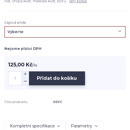
nať, chrpa květ, měsíček květ, borů...
celý popis
čajová směs
Nejsme plátci DPH
125,00 Kč
/
ks
Přidat do košíku
Číslo produktu:
S6VC
Kompletní specifikace
Parametry