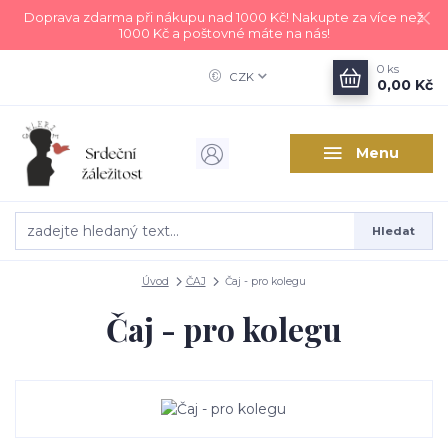
Doprava zdarma při nákupu nad 1000 Kč! Nakupte za více než
1000 Kč a poštovné máte na nás!
0
ks
CZK
0,00 Kč
Menu
Hledat
Úvod
ČAJ
Čaj - pro kolegu
Čaj - pro kolegu