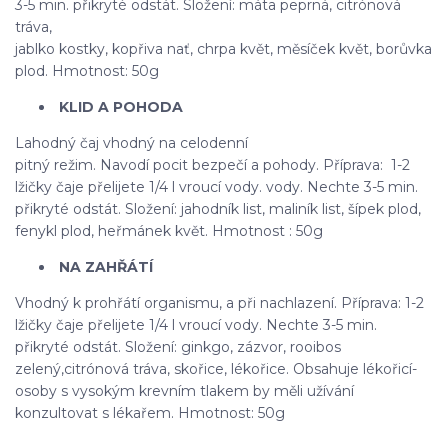
3-5 min. přikryté odstát. Složení: máta peprná, citrónová
tráva,
jablko kostky, kopřiva nať, chrpa květ, měsíček květ, borůvka
plod. Hmotnost: 50g
KLID A POHODA
Lahodný čaj vhodný na celodenní
pitný režim. Navodí pocit bezpečí a pohody. Příprava: 1-2
lžičky čaje přelijete 1/4 l vroucí vody. vody. Nechte 3-5 min.
přikryté odstát. Složení: jahodník list, maliník list, šípek plod,
fenykl plod, heřmánek květ. Hmotnost : 50g
NA ZAHŘÁTÍ
Vhodný k prohřátí organismu, a při nachlazení. Příprava: 1-2
lžičky čaje přelijete 1/4 l vroucí vody. Nechte 3-5 min.
přikryté odstát. Složení: ginkgo, zázvor, rooibos
zelený,citrónová tráva, skořice, lékořice. Obsahuje lékořicí-
osoby s vysokým krevním tlakem by měli užívání
konzultovat s lékařem. Hmotnost: 50g