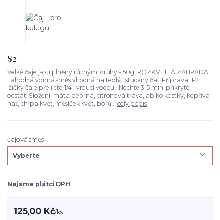
S2
Velké čaje jsou plněný různými druhy - 50g ROZKVETLÁ ZAHRADA
Lahodná vonná směs vhodná na teplý i studený čaj. Příprava: 1-2
lžičky čaje přelijete 1/4 l vroucí vodou. Nechte 3-5 min. přikryté
odstát. Složení: máta peprná, citrónová tráva,jablko kostky, kopřiva
nať, chrpa květ, měsíček květ, borů...
celý popis
čajová směs
Nejsme plátci DPH
125,00 Kč
/
ks