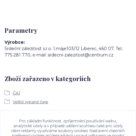
Parametry
Výrobce
Srdeční záležitost s.r.o. 1.máje103/12 Liberec, 460 07. Tel.:
775 281 770, e-mail: srdecni-zalezitost@centrum.cz
Zboží zařazeno v kategoriích
ČAJ
Velké sypané čaje
Ke stažení
Pro základní funkčnost, zpříjemnění používání webu,
analytické účely a v případě udělení souhlasu také pro účely
cílení reklamy využíváme soubory cookies. Nastavení vlastních
Bezpečností upozornění
preferencí cookies můžete kdykoli upravit odkazem ve spodní