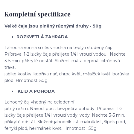
Kompletní specifikace
Velké čaje jsou plněný různými druhy - 50g
ROZKVETLÁ ZAHRADA
Lahodná vonná směs vhodná na teplý i studený čaj.
Příprava: 1-2 lžičky čaje přelijete 1/4 l vroucí vodou. Nechte
3-5 min. přikryté odstát. Složení: máta peprná, citrónová
tráva,
jablko kostky, kopřiva nať, chrpa květ, měsíček květ, borůvka
plod. Hmotnost: 50g
KLID A POHODA
Lahodný čaj vhodný na celodenní
pitný režim. Navodí pocit bezpečí a pohody. Příprava: 1-2
lžičky čaje přelijete 1/4 l vroucí vody. vody. Nechte 3-5 min.
přikryté odstát. Složení: jahodník list, maliník list, šípek plod,
fenykl plod, heřmánek květ. Hmotnost : 50g