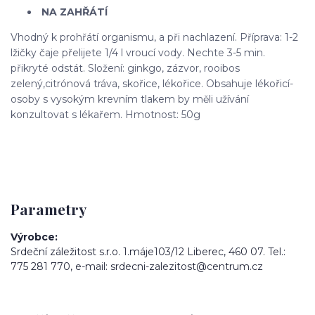
NA ZAHŘÁTÍ
Vhodný k prohřátí organismu, a při nachlazení. Příprava: 1-2
lžičky čaje přelijete 1/4 l vroucí vody. Nechte 3-5 min.
přikryté odstát. Složení: ginkgo, zázvor, rooibos
zelený,citrónová tráva, skořice, lékořice. Obsahuje lékořicí-
osoby s vysokým krevním tlakem by měli užívání
konzultovat s lékařem. Hmotnost: 50g
Parametry
Výrobce
Srdeční záležitost s.r.o. 1.máje103/12 Liberec, 460 07. Tel.:
775 281 770, e-mail: srdecni-zalezitost@centrum.cz