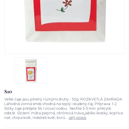
S10
Velké čaje jsou plněný různými druhy - 50g ROZKVETLÁ ZAHRADA
Lahodná vonná směs vhodná na teplý i studený čaj. Příprava: 1-2
lžičky čaje přelijete 1/4 l vroucí vodou. Nechte 3-5 min. přikryté
odstát. Složení: máta peprná, citrónová tráva,jablko kostky, kopřiva
nať, chrpa květ, měsíček květ, borů...
celý popis