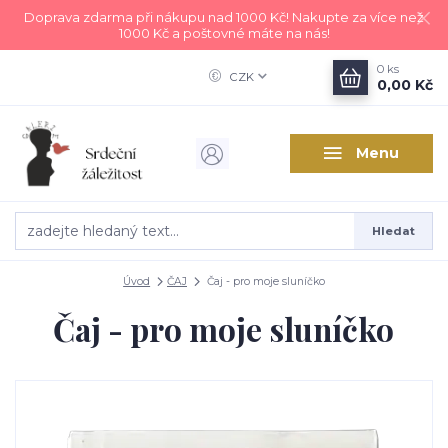
Doprava zdarma při nákupu nad 1000 Kč! Nakupte za více než
1000 Kč a poštovné máte na nás!
0
ks
CZK
0,00 Kč
Menu
Hledat
Úvod
ČAJ
Čaj - pro moje sluníčko
Čaj - pro moje sluníčko