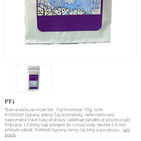
PT3
*barva sáčku se může lišit Čaj hmotnost: 70g. GUN
POWDER Sypaný zelený Čaj aromatický, nefermetovaný
napomáhá trávit tuky ze stravy, uklidňuje žaludek, je povzbuzující.
Příprava: 1-2 lžičky čaje přelijete 1/4 l vroucí vody. Nechte 2-3 min.
přikryté odstát. YUNNAN Sypaný černý čaj Silný a povzbuzu...
celý
popis