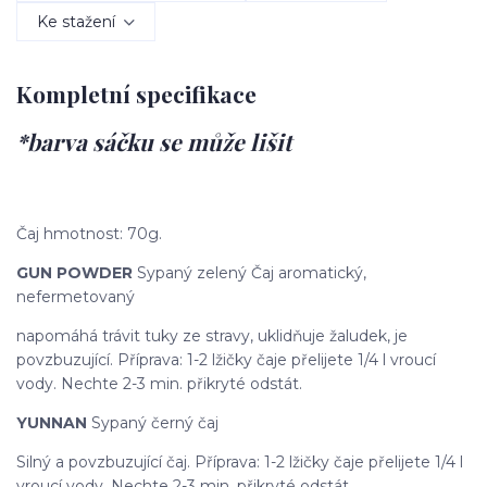
Ke stažení
Kompletní specifikace
*barva sáčku se může lišit
Čaj hmotnost: 70g.
GUN POWDER
Sypaný zelený Čaj aromatický,
nefermetovaný
napomáhá trávit tuky ze stravy, uklidňuje žaludek, je
povzbuzující. Příprava: 1-2 lžičky čaje přelijete 1/4 l vroucí
vody. Nechte 2-3 min. přikryté odstát.
YUNNAN
Sypaný černý čaj
Silný a povzbuzující čaj. Příprava: 1-2 lžičky čaje přelijete 1/4 l
vroucí vody. Nechte 2-3 min. přikryté odstát.