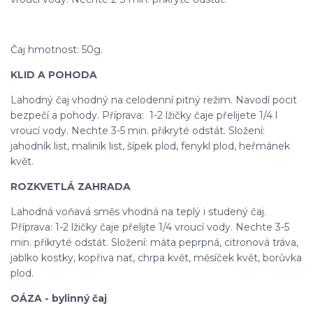
Čaj hmotnost: 50g.
KLID A POHODA
Lahodný čaj vhodný na celodenní pitný režim. Navodí pocit
bezpečí a pohody. Příprava: 1-2 lžičky čaje přelijete 1/4 l
vroucí vody. Nechte 3-5 min. přikryté odstát. Složení:
jahodník list, maliník list, šípek plod, fenykl plod, heřmánek
květ.
ROZKVETLÁ ZAHRADA
Lahodná voňavá směs vhodná na teplý i studený čaj.
Příprava: 1-2 lžičky čaje přelijte 1/4 vroucí vody. Nechte 3-5
min. přikryté odstát. Složení: máta peprpná, citronová tráva,
jablko kostky, kopřiva nať, chrpa květ, měsíček květ, borůvka
plod.
OÁZA - bylinný čaj