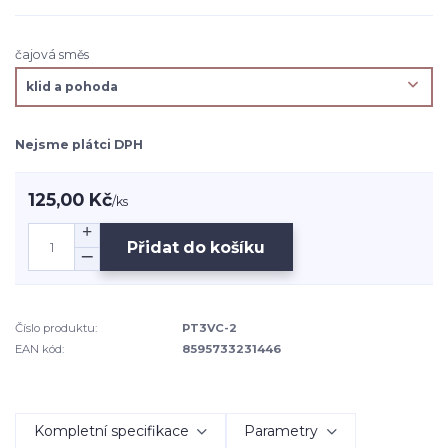
čajová směs
Nejsme plátci DPH
125,00 Kč
/
ks
Přidat do košíku
Číslo produktu:
PT3VC-2
EAN kód:
8595733231446
Kompletní specifikace
Parametry