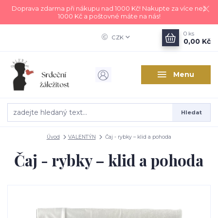
Doprava zdarma při nákupu nad 1000 Kč! Nakupte za více než
1000 Kč a poštovné máte na nás!
0
ks
CZK
0,00 Kč
Menu
Hledat
Úvod
VALENTÝN
Čaj - rybky – klid a pohoda
Čaj - rybky – klid a pohoda