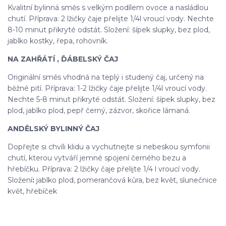
Kvalitní bylinná směs s velkým podílem ovoce a nasládlou
chutí. Příprava: 2 lžičky čaje přelijte 1/4l vroucí vody. Nechte
8-10 minut přikryté odstát. Složení: šípek slupky, bez plod,
jablko kostky, řepa, rohovník.
NA ZAHŘÁTÍ , ĎÁBELSKÝ ČAJ
Originální směs vhodná na teplý i studený čaj, určený na
běžné pití. Příprava: 1-2 lžičky čaje přelijte 1/4l vroucí vody.
Nechte 5-8 minut přikryté odstát. Složení: šípek slupky, bez
plod, jablko plod, pepř černý, zázvor, skořice lámaná.
ANDĚLSKÝ BYLINNÝ ČAJ
Dopřejte si chvíli klidu a vychutnejte si nebeskou symfonii
chutí, kterou vytváří jemné spojení černého bezu a
hřebíčku. Příprava: 2 lžičky čaje přelijte 1/4 l vroucí vody.
Složení
:
jablko plod, pomerančová kůra, bez květ, slunečnice
květ, hřebíček