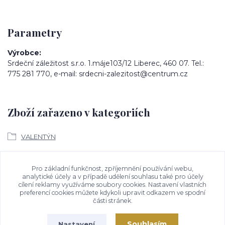
Parametry
Výrobce
Srdeční záležitost s.r.o. 1.máje103/12 Liberec, 460 07. Tel.:
775 281 770, e-mail: srdecni-zalezitost@centrum.cz
Zboží zařazeno v kategoriích
VALENTÝN
Ke stažení
Pro základní funkčnost, zpříjemnění používání webu,
analytické účely a v případě udělení souhlasu také pro účely
cílení reklamy využíváme soubory cookies. Nastavení vlastních
Bezpečností upozornění
preferencí cookies můžete kdykoli upravit odkazem ve spodní
části stránek.
Souhlasím
Nastavení