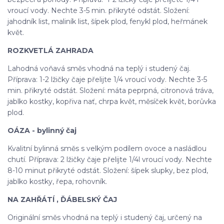
vroucí vody. Nechte 3-5 min. přikryté odstát. Složení:
jahodník list, maliník list, šípek plod, fenykl plod, heřmánek
květ.
ROZKVETLÁ ZAHRADA
Lahodná voňavá směs vhodná na teplý i studený čaj.
Příprava: 1-2 lžičky čaje přelijte 1/4 vroucí vody. Nechte 3-5
min. přikryté odstát. Složení: máta peprpná, citronová tráva,
jablko kostky, kopřiva nať, chrpa květ, měsíček květ, borůvka
plod.
OÁZA - bylinný čaj
Kvalitní bylinná směs s velkým podílem ovoce a nasládlou
chutí. Příprava: 2 lžičky čaje přelijte 1/4l vroucí vody. Nechte
8-10 minut přikryté odstát. Složení: šípek slupky, bez plod,
jablko kostky, řepa, rohovník.
NA ZAHŘÁTÍ , ĎÁBELSKÝ ČAJ
Originální směs vhodná na teplý i studený čaj, určený na