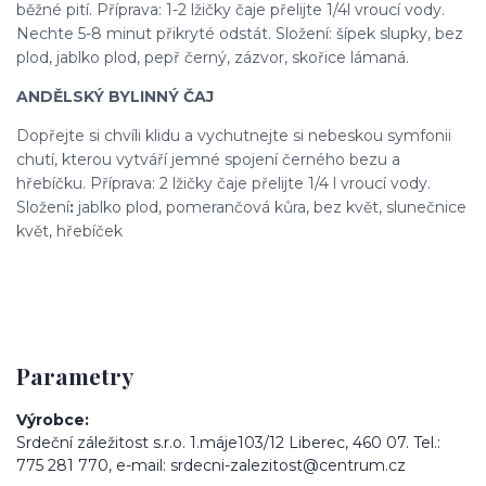
běžné pití. Příprava: 1-2 lžičky čaje přelijte 1/4l vroucí vody.
Nechte 5-8 minut přikryté odstát. Složení: šípek slupky, bez
plod, jablko plod, pepř černý, zázvor, skořice lámaná.
ANDĚLSKÝ BYLINNÝ ČAJ
Dopřejte si chvíli klidu a vychutnejte si nebeskou symfonii
chutí, kterou vytváří jemné spojení černého bezu a
hřebíčku. Příprava: 2 lžičky čaje přelijte 1/4 l vroucí vody.
Složení
:
jablko plod, pomerančová kůra, bez květ, slunečnice
květ, hřebíček
Parametry
Výrobce
Srdeční záležitost s.r.o. 1.máje103/12 Liberec, 460 07. Tel.:
775 281 770, e-mail: srdecni-zalezitost@centrum.cz