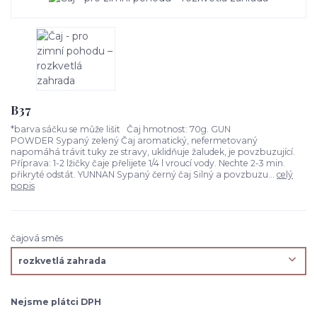
B37
*barva sáčku se může lišit Čaj hmotnost: 70g. GUN
POWDER Sypaný zelený Čaj aromatický, nefermetovaný
napomáhá trávit tuky ze stravy, uklidňuje žaludek, je povzbuzující.
Příprava: 1-2 lžičky čaje přelijete 1/4 l vroucí vody. Nechte 2-3 min.
přikryté odstát. YUNNAN Sypaný černý čaj Silný a povzbuzu...
celý
popis
čajová směs
Nejsme plátci DPH