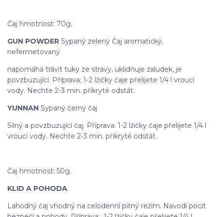
Čaj hmotnost: 70g.
GUN POWDER
Sypaný zelený Čaj aromatický,
nefermetovaný
napomáhá trávit tuky ze stravy, uklidňuje žaludek, je
povzbuzující. Příprava: 1-2 lžičky čaje přelijete 1/4 l vroucí
vody. Nechte 2-3 min. přikryté odstát.
YUNNAN
Sypaný černý čaj
Silný a povzbuzující čaj. Příprava: 1-2 lžičky čaje přelijete 1/4 l
vroucí vody. Nechte 2-3 min. přikryté odstát.
Čaj hmotnost: 50g.
KLID A POHODA
Lahodný čaj vhodný na celodenní pitný režim. Navodí pocit
bezpečí a pohody. Příprava: 1-2 lžičky čaje přelijete 1/4 l