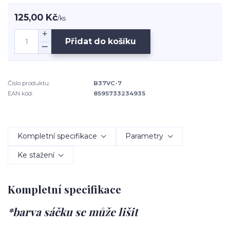
125,00 Kč
/
ks
Přidat do košíku
Číslo produktu:
B37VC-7
EAN kód:
8595733234935
Kompletní specifikace
Parametry
Ke stažení
Kompletní specifikace
*barva sáčku se může lišit