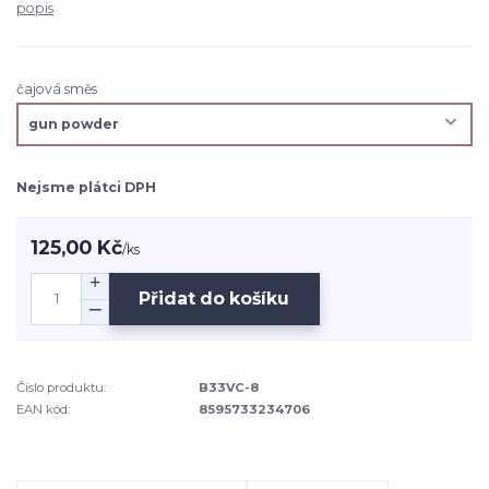
popis
čajová směs
Nejsme plátci DPH
125,00 Kč
/
ks
Přidat do košíku
Číslo produktu:
B33VC-8
EAN kód:
8595733234706