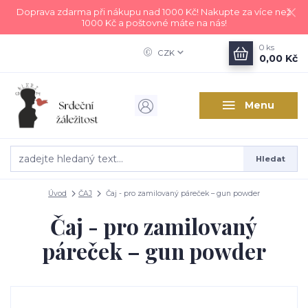
Doprava zdarma při nákupu nad 1000 Kč! Nakupte za více než
1000 Kč a poštovné máte na nás!
0
ks
CZK
0,00 Kč
Menu
Hledat
Úvod
ČAJ
Čaj - pro zamilovaný páreček – gun powder
Čaj - pro zamilovaný
páreček – gun powder