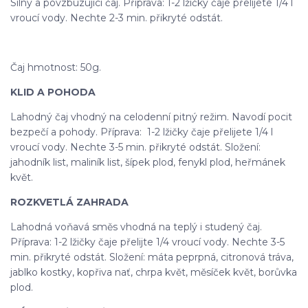
Silný a povzbuzující čaj. Příprava: 1-2 lžičky čaje přelijete 1/4 l
vroucí vody. Nechte 2-3 min. přikryté odstát.
Čaj hmotnost: 50g.
KLID A POHODA
Lahodný čaj vhodný na celodenní pitný režim. Navodí pocit
bezpečí a pohody. Příprava: 1-2 lžičky čaje přelijete 1/4 l
vroucí vody. Nechte 3-5 min. přikryté odstát. Složení:
jahodník list, maliník list, šípek plod, fenykl plod, heřmánek
květ.
ROZKVETLÁ ZAHRADA
Lahodná voňavá směs vhodná na teplý i studený čaj.
Příprava: 1-2 lžičky čaje přelijte 1/4 vroucí vody. Nechte 3-5
min. přikryté odstát. Složení: máta peprpná, citronová tráva,
jablko kostky, kopřiva nať, chrpa květ, měsíček květ, borůvka
plod.