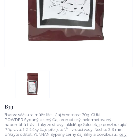
B33
*barva sáčku se může lišit Čaj hmotnost: 70g. GUN
POWDER Sypaný zelený Čaj aromatický, nefermetovaný
napomáhá trávit tuky ze stravy, uklidňuje žaludek, je povzbuzující.
Příprava: 1-2 lžičky čaje přelijete 1/4 l vroucí vody. Nechte 2-3 min.
přikryté odstát. YUNNAN Sypaný černý čaj Silný a povzbuzu...
celý