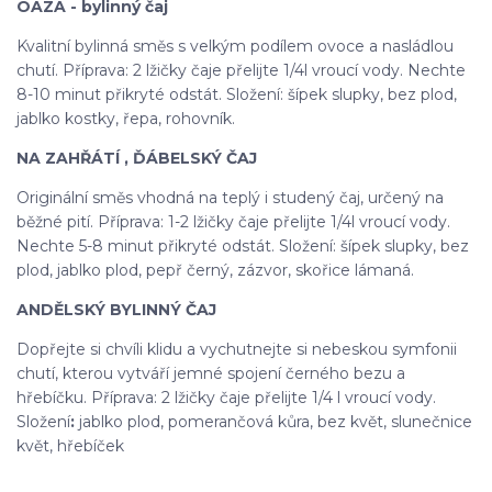
OÁZA - bylinný čaj
Kvalitní bylinná směs s velkým podílem ovoce a nasládlou
chutí. Příprava: 2 lžičky čaje přelijte 1/4l vroucí vody. Nechte
8-10 minut přikryté odstát. Složení: šípek slupky, bez plod,
jablko kostky, řepa, rohovník.
NA ZAHŘÁTÍ , ĎÁBELSKÝ ČAJ
Originální směs vhodná na teplý i studený čaj, určený na
běžné pití. Příprava: 1-2 lžičky čaje přelijte 1/4l vroucí vody.
Nechte 5-8 minut přikryté odstát. Složení: šípek slupky, bez
plod, jablko plod, pepř černý, zázvor, skořice lámaná.
ANDĚLSKÝ BYLINNÝ ČAJ
Dopřejte si chvíli klidu a vychutnejte si nebeskou symfonii
chutí, kterou vytváří jemné spojení černého bezu a
hřebíčku. Příprava: 2 lžičky čaje přelijte 1/4 l vroucí vody.
Složení
:
jablko plod, pomerančová kůra, bez květ, slunečnice
květ, hřebíček