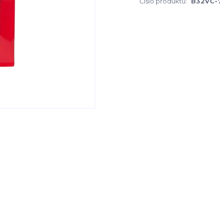
Číslo produktu:
B32VC-