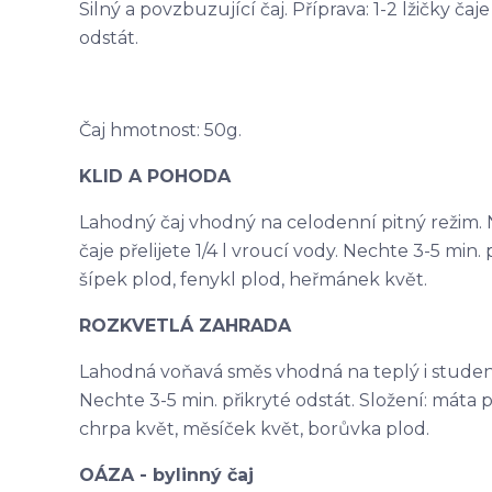
Silný a povzbuzující čaj. Příprava: 1-2 lžičky čaj
odstát.
Čaj hmotnost: 50g.
KLID A POHODA
Lahodný čaj vhodný na celodenní pitný režim. N
čaje přelijete 1/4 l vroucí vody. Nechte 3-5 min. p
šípek plod, fenykl plod, heřmánek květ.
ROZKVETLÁ ZAHRADA
Lahodná voňavá směs vhodná na teplý i studený ča
Nechte 3-5 min. přikryté odstát. Složení: máta p
chrpa květ, měsíček květ, borůvka plod.
OÁZA - bylinný čaj