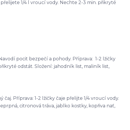
e přelijete 1/4 l vroucí vody. Nechte 2-3 min. přikryté
avodí pocit bezpečí a pohody. Příprava: 1-2 lžičky
řikryté odstát. Složení: jahodník list, maliník list,
j. Příprava: 1-2 lžičky čaje přelijte 1/4 vroucí vody.
eprpná, citronová tráva, jablko kostky, kopřiva nať,