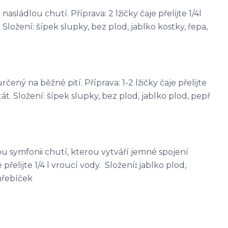
sládlou chutí. Příprava: 2 lžičky čaje přelijte 1/4l
Složení: šípek slupky, bez plod, jablko kostky, řepa,
čený na běžné pití. Příprava: 1-2 lžičky čaje přelijte
át. Složení: šípek slupky, bez plod, jablko plod, pepř
kou symfonii chutí, kterou vytváří jemné spojení
přelijte 1/4 l vroucí vody. Složení
:
jablko plod,
hřebíček