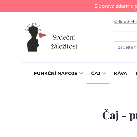
Doprava zdarma př
Velkoobch
FUNKČNÍ NÁPOJE
ČAJ
KÁVA
Čaj - 