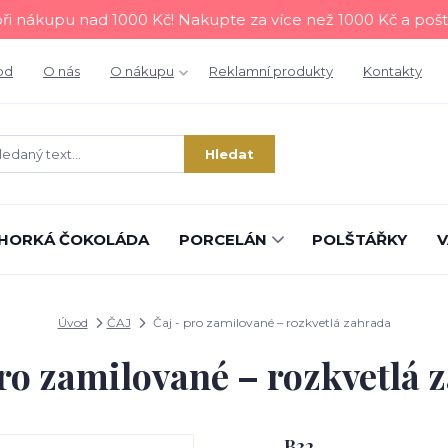
i nákupu nad 1000 Kč! Nakupte za více než 1000 Kč a poš
od
O nás
O nákupu
Reklamní produkty
Kontakty
Hledat
HORKÁ ČOKOLÁDA
PORCELÁN
POLŠTÁŘKY
V
Úvod
ČAJ
Čaj - pro zamilované – rozkvetlá zahrada
pro zamilované – rozkvetlá 
B32