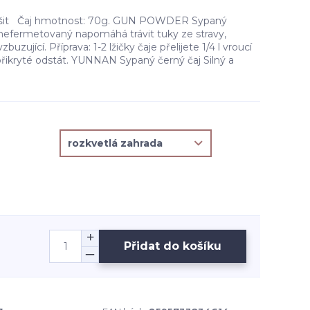
lišit Čaj hmotnost: 70g. GUN POWDER Sypaný
 nefermetovaný napomáhá trávit tuky ze stravy,
buzující. Příprava: 1-2 lžičky čaje přelijete 1/4 l vroucí
přikryté odstát. YUNNAN Sypaný černý čaj Silný a
Přidat do košíku