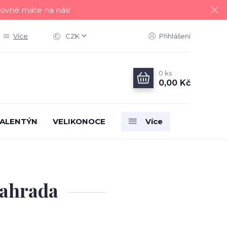
tovné máte na nás!
Více
CZK
Přihlášení
0
ks
0,00 Kč
ALENTÝN
VELIKONOCE
Více
zahrada