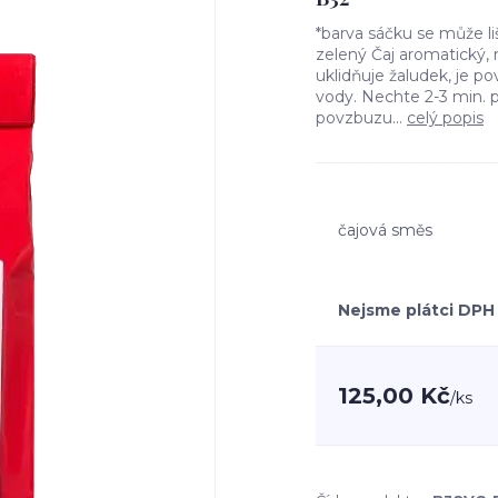
*barva sáčku se může 
zelený Čaj aromatický,
uklidňuje žaludek, je povz
vody. Nechte 2-3 min. 
povzbuzu...
celý popis
čajová směs
Nejsme plátci DPH
125,00 Kč
/
ks