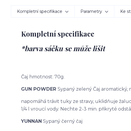
Kompletní specifikace
Parametry
Ke st
Kompletní specifikace
*barva sáčku se může lišit
Čaj hmotnost: 70g.
GUN POWDER
Sypaný zelený Čaj aromatický,
napomáhá trávit tuky ze stravy, uklidňuje žaludek
1/4 l vroucí vody. Nechte 2-3 min. přikryté odstá
YUNNAN
Sypaný černý čaj