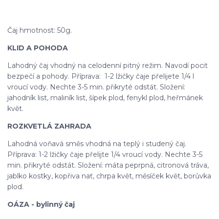
Čaj hmotnost: 50g.
KLID A POHODA
Lahodný čaj vhodný na celodenní pitný režim. Navodí pocit
bezpečí a pohody. Příprava: 1-2 lžičky čaje přelijete 1/4 l
vroucí vody. Nechte 3-5 min. přikryté odstát. Složení:
jahodník list, maliník list, šípek plod, fenykl plod, heřmánek
květ.
ROZKVETLÁ ZAHRADA
Lahodná voňavá směs vhodná na teplý i studený čaj.
Příprava: 1-2 lžičky čaje přelijte 1/4 vroucí vody. Nechte 3-5
min. přikryté odstát. Složení: máta peprpná, citronová tráva,
jablko kostky, kopřiva nať, chrpa květ, měsíček květ, borůvka
plod.
OÁZA - bylinný čaj