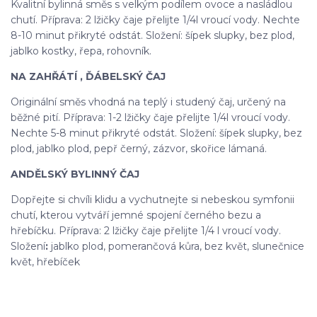
Kvalitní bylinná směs s velkým podílem ovoce a nasládlou
chutí. Příprava: 2 lžičky čaje přelijte 1/4l vroucí vody. Nechte
8-10 minut přikryté odstát. Složení: šípek slupky, bez plod,
jablko kostky, řepa, rohovník.
NA ZAHŘÁTÍ , ĎÁBELSKÝ ČAJ
Originální směs vhodná na teplý i studený čaj, určený na
běžné pití. Příprava: 1-2 lžičky čaje přelijte 1/4l vroucí vody.
Nechte 5-8 minut přikryté odstát. Složení: šípek slupky, bez
plod, jablko plod, pepř černý, zázvor, skořice lámaná.
ANDĚLSKÝ BYLINNÝ ČAJ
Dopřejte si chvíli klidu a vychutnejte si nebeskou symfonii
chutí, kterou vytváří jemné spojení černého bezu a
hřebíčku. Příprava: 2 lžičky čaje přelijte 1/4 l vroucí vody.
Složení
:
jablko plod, pomerančová kůra, bez květ, slunečnice
květ, hřebíček