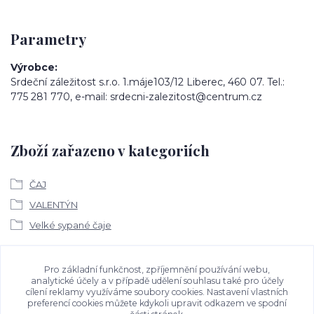
Parametry
Výrobce
Srdeční záležitost s.r.o. 1.máje103/12 Liberec, 460 07. Tel.:
775 281 770, e-mail: srdecni-zalezitost@centrum.cz
Zboží zařazeno v kategoriích
ČAJ
VALENTÝN
Velké sypané čaje
Ke stažení
Pro základní funkčnost, zpříjemnění používání webu,
analytické účely a v případě udělení souhlasu také pro účely
cílení reklamy využíváme soubory cookies. Nastavení vlastních
Bezpečností upozornění
preferencí cookies můžete kdykoli upravit odkazem ve spodní