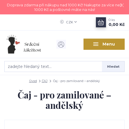
Doprava zdarma při nákupu nad 1000 Kč! Nakupte za více než
1000 Kč a poštovné máte na nás!
0
ks
CZK
0,00 Kč
Menu
Hledat
Úvod
ČAJ
Čaj - pro zamilované – andělský
Čaj - pro zamilované –
andělský