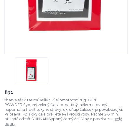
B32
*barva sáčku se může lišit Čaj hmotnost: 70g. GUN
POWDER Sypaný zelený Čaj aromatický, nefermetovaný
napomáhá trávit tuky ze stravy, uklidňuje žaludek, je povzbuzující.
Příprava: 1-2 lžičky čaje přelijete 1/4 l vroucí vody. Nechte 2-3 min.
přikryté odstát. YUNNAN Sypaný černý čaj Silný a povzbuzu...
celý
popis