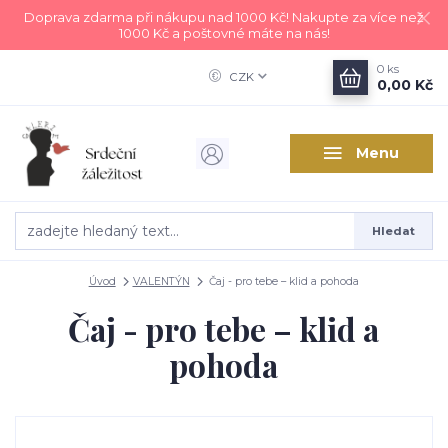
Doprava zdarma při nákupu nad 1000 Kč! Nakupte za více než
1000 Kč a poštovné máte na nás!
0
ks
CZK
0,00 Kč
Menu
Hledat
Úvod
VALENTÝN
Čaj - pro tebe – klid a pohoda
Čaj - pro tebe – klid a
pohoda