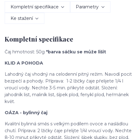
Kompletní specifikace
Parametry
Ke stažení
Kompletní specifikace
Čaj hmotnost: 50g
*barva sáčku se může lišit
KLID A POHODA
Lahodný čaj vhodný na celodenní pitný režim. Navodí pocit
bezpečí a pohody. Příprava: 1-2 lžičky čaje přelijete 1/4 l
vroucí vody. Nechte 3-5 min. přikryté odstát. Složení:
jahodník list, maliník list, šípek plod, fenykl plod, heřmánek
květ.
OÁZA - bylinný čaj
Kvalitní bylinná směs s velkým podílem ovoce a nasládlou
chutí. Příprava: 2 lžičky čaje přelijte 1/4l vroucí vody. Nechte
8-10 minut přikryté odstát. Složení: šípek slupky, bez plod,