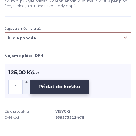
3-5 min. přikryté odstát. Složení: jahodník list, maliník list, šípek plod,
fenykl plod, heřmánek květ...
celý popis
čajová směs - vitráž
Nejsme plátci DPH
125,00 Kč
/
ks
Přidat do košíku
Číslo produktu:
V15VC-2
EAN kód:
8595733224011