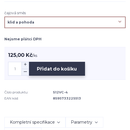
čajová směs
Nejsme plátci DPH
125,00 Kč
/
ks
Přidat do košíku
Číslo produktu:
S12VC-4
EAN kód:
8595733225513
Kompletní specifikace
Parametry