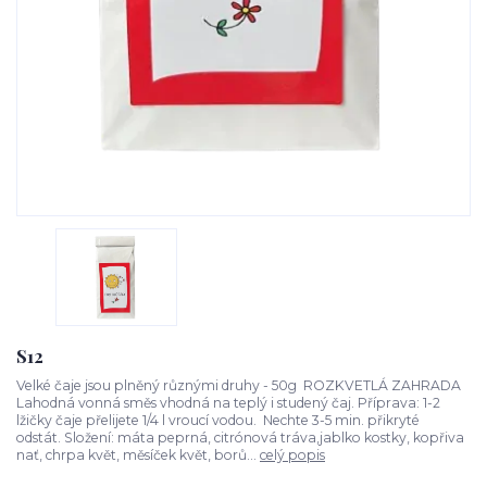
S12
Velké čaje jsou plněný různými druhy - 50g ROZKVETLÁ ZAHRADA
Lahodná vonná směs vhodná na teplý i studený čaj. Příprava: 1-2
lžičky čaje přelijete 1/4 l vroucí vodou. Nechte 3-5 min. přikryté
odstát. Složení: máta peprná, citrónová tráva,jablko kostky, kopřiva
nať, chrpa květ, měsíček květ, borů...
celý popis