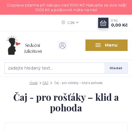
Doprava zdarma při nákupu nad 1000 Kč! Nakupte za více než
1000 Kč a poštovné máte na nás!
0
ks
CZK
0,00 Kč
Menu
Hledat
Úvod
ČAJ
Čaj - pro rošťáky – klid a pohoda
Čaj - pro rošťáky – klid a
pohoda