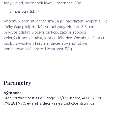
fenykl plod, heřmánek květ. Hmotnost : 50g
NA ZAHŘÁTÍ
Vhodný k prohřátí organismu, a při nachlazení. Příprava: 1-2
lžičky čaje přelijete 1/4 l vroucí vody. Nechte 3-5 min.
přikryté odstát. Složení: ginkgo, zázvor, rooibos
zelený,citrónová tráva, skořice, lékořice. Obsahuje lékořicí-
osoby s vysokým krevním tlakem by měli užívání
konzultovat s lékařem. Hmotnost: 50g
Parametry
Výrobce
Srdeční záležitost s.r.o. 1.máje103/12 Liberec, 460 07. Tel.:
775 281 770, e-mail: srdecni-zalezitost@centrum.cz