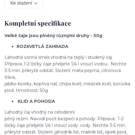
Ke stažení
Kompletní specifikace
Velké čaje jsou plněný různými druhy - 50g
ROZKVETLÁ ZAHRADA
Lahodná vonná směs vhodná na teplý i studený čaj.
Příprava: 1-2 lžičky čaje přelijete 1/4 l vroucí vodou. Nechte
3-5 min. přikryté odstát. Složení: máta peprná, citrónová
tráva,
jablko kostky, kopřiva nať, chrpa květ, měsíček květ, borůvka
plod. Hmotnost: 50g
KLID A POHODA
Lahodný čaj vhodný na celodenní
pitný režim. Navodí pocit bezpečí a pohody. Příprava: 1-2
lžičky čaje přelijete 1/4 l vroucí vody. vody. Nechte 3-5 min.
přikryté odstát. Složení: jahodník list, maliník list, šípek plod,