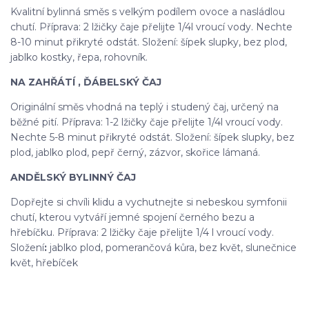
Kvalitní bylinná směs s velkým podílem ovoce a nasládlou
chutí. Příprava: 2 lžičky čaje přelijte 1/4l vroucí vody. Nechte
8-10 minut přikryté odstát. Složení: šípek slupky, bez plod,
jablko kostky, řepa, rohovník.
NA ZAHŘÁTÍ , ĎÁBELSKÝ ČAJ
Originální směs vhodná na teplý i studený čaj, určený na
běžné pití. Příprava: 1-2 lžičky čaje přelijte 1/4l vroucí vody.
Nechte 5-8 minut přikryté odstát. Složení: šípek slupky, bez
plod, jablko plod, pepř černý, zázvor, skořice lámaná.
ANDĚLSKÝ BYLINNÝ ČAJ
Dopřejte si chvíli klidu a vychutnejte si nebeskou symfonii
chutí, kterou vytváří jemné spojení černého bezu a
hřebíčku. Příprava: 2 lžičky čaje přelijte 1/4 l vroucí vody.
Složení
:
jablko plod, pomerančová kůra, bez květ, slunečnice
květ, hřebíček