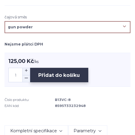
čajová směs
Nejsme plátci DPH
125,00 Kč
/
ks
Přidat do košíku
Číslo produktu:
B13VC-8
EAN kód:
8595733232948
Kompletní specifikace
Parametry