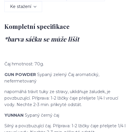
Ke stažení
Kompletní specifikace
*barva sáčku se může lišit
Čaj hmotnost: 70g.
GUN POWDER
Sypaný zelený Čaj aromatický,
nefermetovaný
napomáhá trávit tuky ze stravy, uklidňuje žaludek, je
povzbuzující. Příprava: 1-2 lžičky čaje přelijete 1/4 l vroucí
vody. Nechte 2-3 min. přikryté odstát.
YUNNAN
Sypaný černý čaj
Silný a povzbuzující čaj. Příprava: 1-2 lžičky čaje přelijete 1/4 l