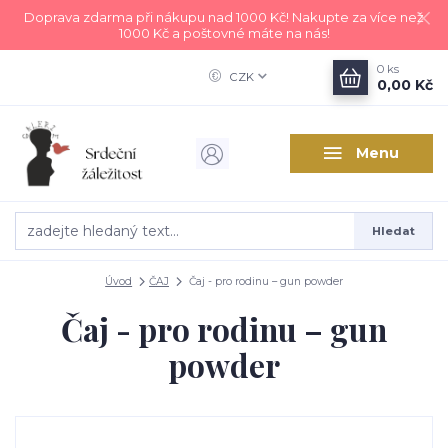
Doprava zdarma při nákupu nad 1000 Kč! Nakupte za více než
1000 Kč a poštovné máte na nás!
0
ks
CZK
0,00 Kč
Menu
Hledat
Úvod
ČAJ
Čaj - pro rodinu – gun powder
Čaj - pro rodinu – gun
powder