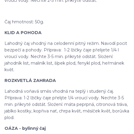
vroucí vody. Nechte 2-3 min. přikryté odstát.
Čaj hmotnost: 50g.
KLID A POHODA
Lahodný čaj vhodný na celodenní pitný režim. Navodí pocit
bezpečí a pohody. Příprava: 1-2 lžičky čaje přelijete 1/4 l
vroucí vody. Nechte 3-5 min. přikryté odstát. Složení:
jahodník list, maliník list, šípek plod, fenykl plod, heřmánek
květ.
ROZKVETLÁ ZAHRADA
Lahodná voňavá směs vhodná na teplý i studený čaj.
Příprava: 1-2 lžičky čaje přelijte 1/4 vroucí vody. Nechte 3-5
min. přikryté odstát. Složení: máta peprpná, citronová tráva,
jablko kostky, kopřiva nať, chrpa květ, měsíček květ, borůvka
plod.
OÁZA - bylinný čaj