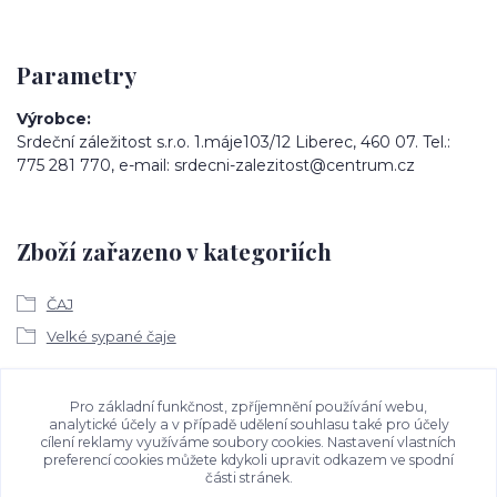
Parametry
Výrobce
Srdeční záležitost s.r.o. 1.máje103/12 Liberec, 460 07. Tel.:
775 281 770, e-mail: srdecni-zalezitost@centrum.cz
Zboží zařazeno v kategoriích
ČAJ
Velké sypané čaje
Ke stažení
Pro základní funkčnost, zpříjemnění používání webu,
analytické účely a v případě udělení souhlasu také pro účely
cílení reklamy využíváme soubory cookies. Nastavení vlastních
Bezpečností upozornění
preferencí cookies můžete kdykoli upravit odkazem ve spodní
části stránek.