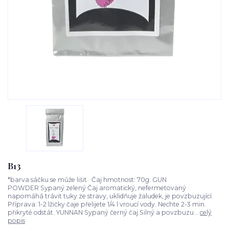
B13
*barva sáčku se může lišit Čaj hmotnost: 70g. GUN
POWDER Sypaný zelený Čaj aromatický, nefermetovaný
napomáhá trávit tuky ze stravy, uklidňuje žaludek, je povzbuzující.
Příprava: 1-2 lžičky čaje přelijete 1/4 l vroucí vody. Nechte 2-3 min.
přikryté odstát. YUNNAN Sypaný černý čaj Silný a povzbuzu...
celý
popis