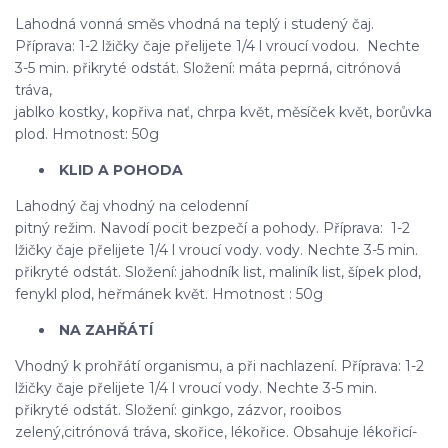
Lahodná vonná směs vhodná na teplý i studený čaj.
Příprava: 1-2 lžičky čaje přelijete 1/4 l vroucí vodou. Nechte
3-5 min. přikryté odstát. Složení: máta peprná, citrónová
tráva,
jablko kostky, kopřiva nať, chrpa květ, měsíček květ, borůvka
plod. Hmotnost: 50g
KLID A POHODA
Lahodný čaj vhodný na celodenní
pitný režim. Navodí pocit bezpečí a pohody. Příprava: 1-2
lžičky čaje přelijete 1/4 l vroucí vody. vody. Nechte 3-5 min.
přikryté odstát. Složení: jahodník list, maliník list, šípek plod,
fenykl plod, heřmánek květ. Hmotnost : 50g
NA ZAHŘÁTÍ
Vhodný k prohřátí organismu, a při nachlazení. Příprava: 1-2
lžičky čaje přelijete 1/4 l vroucí vody. Nechte 3-5 min.
přikryté odstát. Složení: ginkgo, zázvor, rooibos
zelený,citrónová tráva, skořice, lékořice. Obsahuje lékořicí-