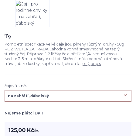
T9
Kompletní specifikace Velké čaje jsou plněný různými druhy - 50g
ROZKVETLÁ ZAHRADA Lahodná vonná směs vhodná na teplý i
studený čaj. Příprava: 1-2 lžičky čaje přelijete 1/4 l vroucí vodou.
Nechte 3-5 min. přikryté odstát. Složení: máta peprná, citrónová
tráva,jablko kostky, kopřiva nať, chrpa k...
celý popis
čajová směs
Nejsme plátci DPH
125,00 Kč
/
ks