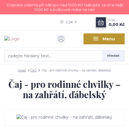
Doprava zdarma při nákupu nad 1000 Kč! Nakupte za více než
1000 Kč a poštovné máte na nás!
0
ks
CZK
0,00 Kč
Menu
Hledat
Úvod
ČAJ
Čaj - pro rodinné chvilky – na zahřátí, ďábelský
Čaj - pro rodinné chvilky –
na zahřátí, ďábelský