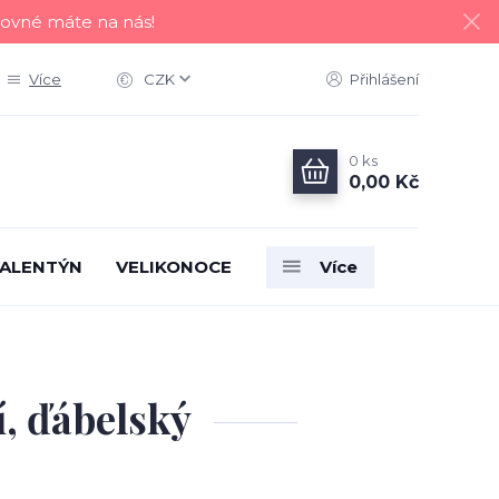
tovné máte na nás!
Více
CZK
Přihlášení
0
ks
0,00 Kč
ALENTÝN
VELIKONOCE
Více
í, ďábelský