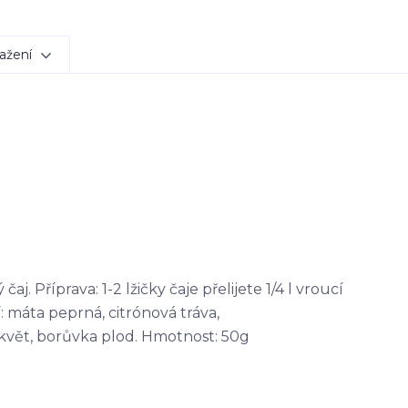
ažení
g
. Příprava: 1-2 lžičky čaje přelijete 1/4 l vroucí
: máta peprná, citrónová tráva,
k květ, borůvka plod. Hmotnost: 50g