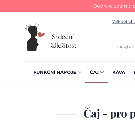
Doprava zdarma př
Velkoobch
FUNKČNÍ NÁPOJE
ČAJ
KÁVA
Čaj - pro 