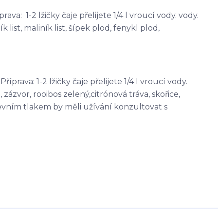
ava: 1-2 lžičky čaje přelijete 1/4 l vroucí vody. vody.
 list, maliník list, šípek plod, fenykl plod,
íprava: 1-2 lžičky čaje přelijete 1/4 l vroucí vody.
 zázvor, rooibos zelený,citrónová tráva, skořice,
revním tlakem by měli užívání konzultovat s