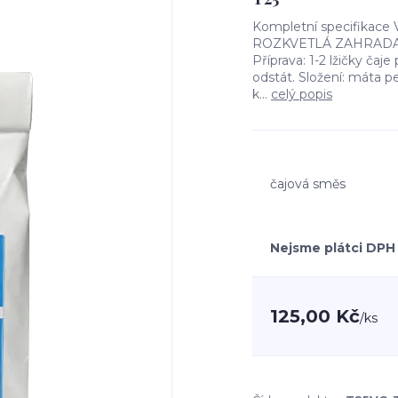
Kompletní specifikace 
ROZKVETLÁ ZAHRADA La
Příprava: 1-2 lžičky čaje
odstát. Složení: máta pe
k...
celý popis
čajová směs
Nejsme plátci DPH
125,00 Kč
/
ks