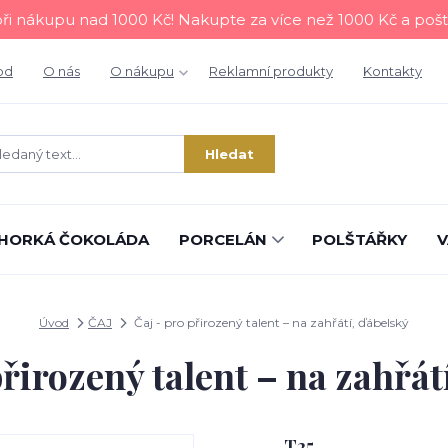
i nákupu nad 1000 Kč! Nakupte za více než 1000 Kč a poš
od
O nás
O nákupu
Reklamní produkty
Kontakty
Hledat
HORKÁ ČOKOLÁDA
PORCELÁN
POLŠTÁŘKY
V
Úvod
ČAJ
Čaj - pro přirozený talent – na zahřátí, ďábelský
přirozený talent – na zahřát
T25