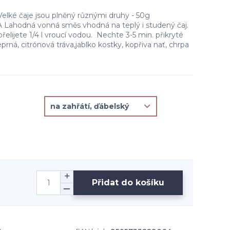
Velké čaje jsou plněný různými druhy - 50g
hodná vonná směs vhodná na teplý i studený čaj.
 přelijete 1/4 l vroucí vodou. Nechte 3-5 min. přikryté
prná, citrónová tráva,jablko kostky, kopřiva nať, chrpa
Přidat do košíku