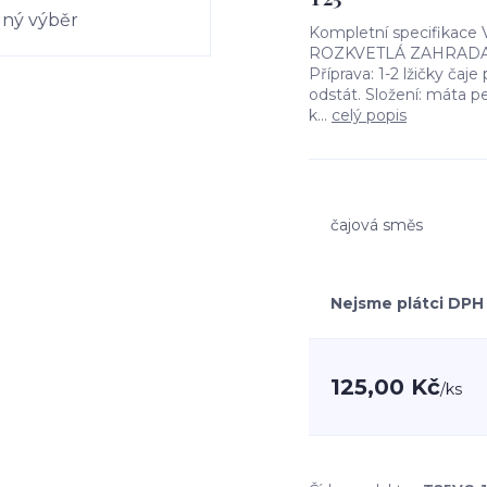
Kompletní specifikace 
ROZKVETLÁ ZAHRADA La
Příprava: 1-2 lžičky čaje
odstát. Složení: máta pe
k...
celý popis
čajová směs
Nejsme plátci DPH
125,00 Kč
/
ks