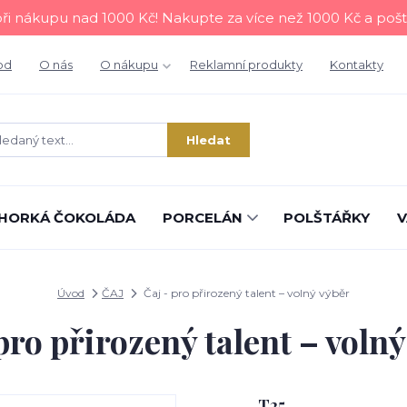
i nákupu nad 1000 Kč! Nakupte za více než 1000 Kč a poš
od
O nás
O nákupu
Reklamní produkty
Kontakty
Hledat
HORKÁ ČOKOLÁDA
PORCELÁN
POLŠTÁŘKY
V
Úvod
ČAJ
Čaj - pro přirozený talent – volný výběr
pro přirozený talent – voln
T25