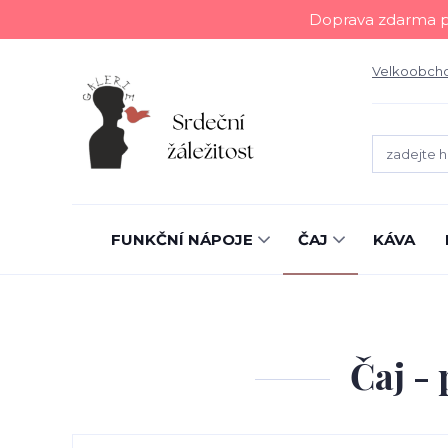
Doprava zdarma př
Velkoobch
FUNKČNÍ NÁPOJE
ČAJ
KÁVA
Čaj - 