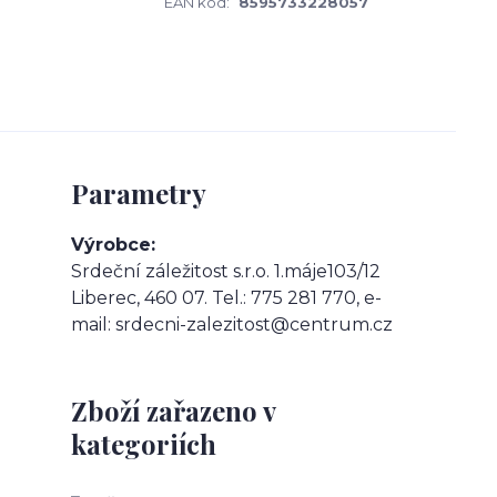
EAN kód:
8595733228057
Parametry
Výrobce
Srdeční záležitost s.r.o. 1.máje103/12
Liberec, 460 07. Tel.: 775 281 770, e-
mail: srdecni-zalezitost@centrum.cz
Zboží zařazeno v
kategoriích