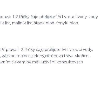
ava: 1-2 lžičky čaje přelijete 1/4 l vroucí vody. vody.
 list, maliník list, šípek plod, fenykl plod,
íprava: 1-2 lžičky čaje přelijete 1/4 l vroucí vody.
 zázvor, rooibos zelený,citrónová tráva, skořice,
revním tlakem by měli užívání konzultovat s