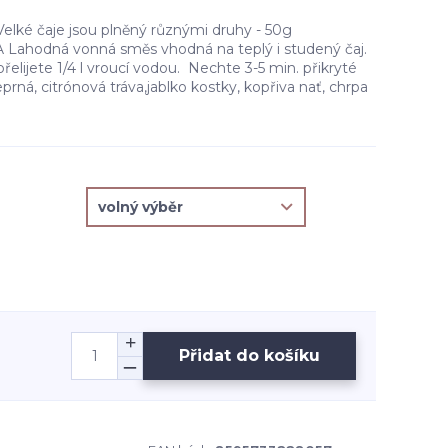
Velké čaje jsou plněný různými druhy - 50g
hodná vonná směs vhodná na teplý i studený čaj.
 přelijete 1/4 l vroucí vodou. Nechte 3-5 min. přikryté
prná, citrónová tráva,jablko kostky, kopřiva nať, chrpa
Přidat do košíku