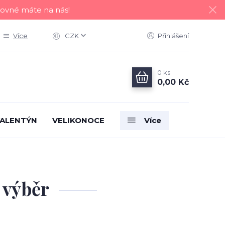
tovné máte na nás!
Více
CZK
Přihlášení
0
ks
0,00 Kč
ALENTÝN
VELIKONOCE
Více
ý výběr