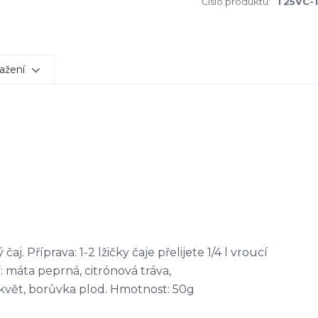
Číslo produktu:
T25VC-1
ažení
g
. Příprava: 1-2 lžičky čaje přelijete 1/4 l vroucí
: máta peprná, citrónová tráva,
k květ, borůvka plod. Hmotnost: 50g