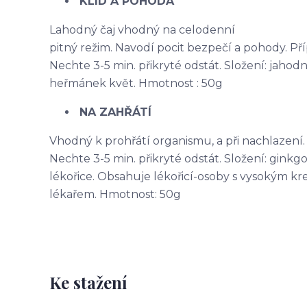
KLID A POHODA
Lahodný čaj vhodný na celodenní
pitný režim. Navodí pocit bezpečí a pohody. Přípr
Nechte 3-5 min. přikryté odstát. Složení: jahodník
heřmánek květ. Hmotnost : 50g
NA ZAHŘÁTÍ
Vhodný k prohřátí organismu, a při nachlazení. Př
Nechte 3-5 min. přikryté odstát. Složení: ginkgo,
lékořice. Obsahuje lékořicí-osoby s vysokým k
lékařem. Hmotnost: 50g
Ke stažení