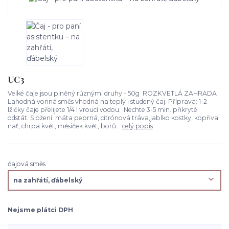
UC3
Velké čaje jsou plněný různými druhy - 50g ROZKVETLÁ ZAHRADA
Lahodná vonná směs vhodná na teplý i studený čaj. Příprava: 1-2
lžičky čaje přelijete 1/4 l vroucí vodou. Nechte 3-5 min. přikryté
odstát. Složení: máta peprná, citrónová tráva,jablko kostky, kopřiva
nať, chrpa květ, měsíček květ, borů...
celý popis
čajová směs
Nejsme plátci DPH