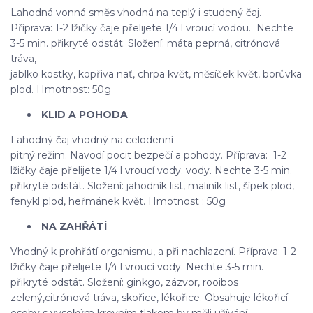
Lahodná vonná směs vhodná na teplý i studený čaj.
Příprava: 1-2 lžičky čaje přelijete 1/4 l vroucí vodou. Nechte
3-5 min. přikryté odstát. Složení: máta peprná, citrónová
tráva,
jablko kostky, kopřiva nať, chrpa květ, měsíček květ, borůvka
plod. Hmotnost: 50g
KLID A POHODA
Lahodný čaj vhodný na celodenní
pitný režim. Navodí pocit bezpečí a pohody. Příprava: 1-2
lžičky čaje přelijete 1/4 l vroucí vody. vody. Nechte 3-5 min.
přikryté odstát. Složení: jahodník list, maliník list, šípek plod,
fenykl plod, heřmánek květ. Hmotnost : 50g
NA ZAHŘÁTÍ
Vhodný k prohřátí organismu, a při nachlazení. Příprava: 1-2
lžičky čaje přelijete 1/4 l vroucí vody. Nechte 3-5 min.
přikryté odstát. Složení: ginkgo, zázvor, rooibos
zelený,citrónová tráva, skořice, lékořice. Obsahuje lékořicí-
osoby s vysokým krevním tlakem by měli užívání