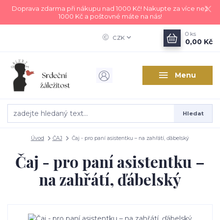
Doprava zdarma při nákupu nad 1000 Kč! Nakupte za více než
1000 Kč a poštovné máte na nás!
0
ks
CZK
0,00 Kč
Menu
Hledat
Úvod
ČAJ
Čaj - pro paní asistentku – na zahřátí, ďábelský
Čaj - pro paní asistentku –
na zahřátí, ďábelský