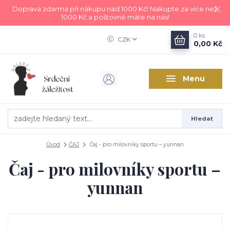
Doprava zdarma při nákupu nad 1000 Kč! Nakupte za více než
1000 Kč a poštovné máte na nás!
0
ks
CZK
0,00 Kč
Menu
Hledat
Úvod
ČAJ
Čaj - pro milovníky sportu – yunnan
Čaj - pro milovníky sportu –
yunnan