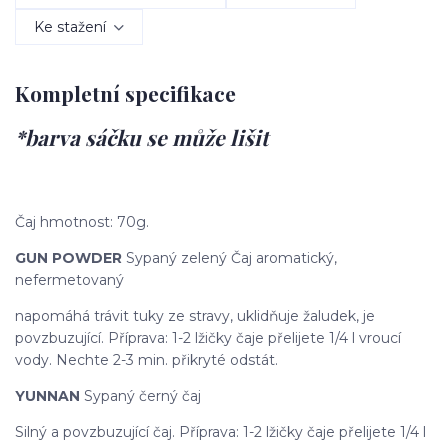
Ke stažení
Kompletní specifikace
*barva sáčku se může lišit
Čaj hmotnost: 70g.
GUN POWDER
Sypaný zelený Čaj aromatický,
nefermetovaný
napomáhá trávit tuky ze stravy, uklidňuje žaludek, je
povzbuzující. Příprava: 1-2 lžičky čaje přelijete 1/4 l vroucí
vody. Nechte 2-3 min. přikryté odstát.
YUNNAN
Sypaný černý čaj
Silný a povzbuzující čaj. Příprava: 1-2 lžičky čaje přelijete 1/4 l