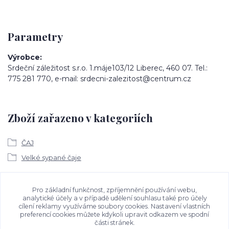
Parametry
Výrobce
Srdeční záležitost s.r.o. 1.máje103/12 Liberec, 460 07. Tel.:
775 281 770, e-mail: srdecni-zalezitost@centrum.cz
Zboží zařazeno v kategoriích
ČAJ
Velké sypané čaje
Ke stažení
Pro základní funkčnost, zpříjemnění používání webu,
analytické účely a v případě udělení souhlasu také pro účely
cílení reklamy využíváme soubory cookies. Nastavení vlastních
Bezpečností upozornění
preferencí cookies můžete kdykoli upravit odkazem ve spodní
části stránek.