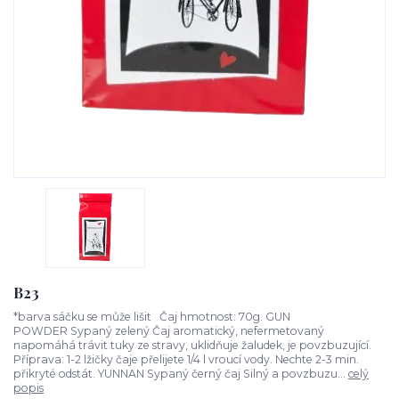
B23
*barva sáčku se může lišit Čaj hmotnost: 70g. GUN
POWDER Sypaný zelený Čaj aromatický, nefermetovaný
napomáhá trávit tuky ze stravy, uklidňuje žaludek, je povzbuzující.
Příprava: 1-2 lžičky čaje přelijete 1/4 l vroucí vody. Nechte 2-3 min.
přikryté odstát. YUNNAN Sypaný černý čaj Silný a povzbuzu...
celý
popis