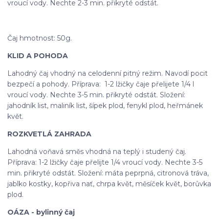
vroucí vody. Nechte 2-3 min. přikryté odstát.
Čaj hmotnost: 50g.
KLID A POHODA
Lahodný čaj vhodný na celodenní pitný režim. Navodí pocit
bezpečí a pohody. Příprava: 1-2 lžičky čaje přelijete 1/4 l
vroucí vody. Nechte 3-5 min. přikryté odstát. Složení:
jahodník list, maliník list, šípek plod, fenykl plod, heřmánek
květ.
ROZKVETLÁ ZAHRADA
Lahodná voňavá směs vhodná na teplý i studený čaj.
Příprava: 1-2 lžičky čaje přelijte 1/4 vroucí vody. Nechte 3-5
min. přikryté odstát. Složení: máta peprpná, citronová tráva,
jablko kostky, kopřiva nať, chrpa květ, měsíček květ, borůvka
plod.
OÁZA - bylinný čaj