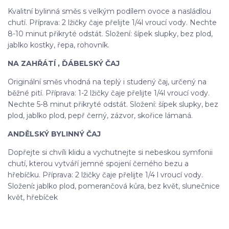
Kvalitní bylinná směs s velkým podílem ovoce a nasládlou
chutí. Příprava: 2 lžičky čaje přelijte 1/4l vroucí vody. Nechte
8-10 minut přikryté odstát. Složení: šípek slupky, bez plod,
jablko kostky, řepa, rohovník.
NA ZAHŘÁTÍ , ĎÁBELSKÝ ČAJ
Originální směs vhodná na teplý i studený čaj, určený na
běžné pití. Příprava: 1-2 lžičky čaje přelijte 1/4l vroucí vody.
Nechte 5-8 minut přikryté odstát. Složení: šípek slupky, bez
plod, jablko plod, pepř černý, zázvor, skořice lámaná.
ANDĚLSKÝ BYLINNÝ ČAJ
Dopřejte si chvíli klidu a vychutnejte si nebeskou symfonii
chutí, kterou vytváří jemné spojení černého bezu a
hřebíčku. Příprava: 2 lžičky čaje přelijte 1/4 l vroucí vody.
Složení
:
jablko plod, pomerančová kůra, bez květ, slunečnice
květ, hřebíček