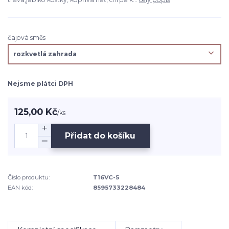
čajová směs
Nejsme plátci DPH
125,00 Kč
/
ks
Přidat do košíku
Číslo produktu:
T16VC-5
EAN kód:
8595733228484