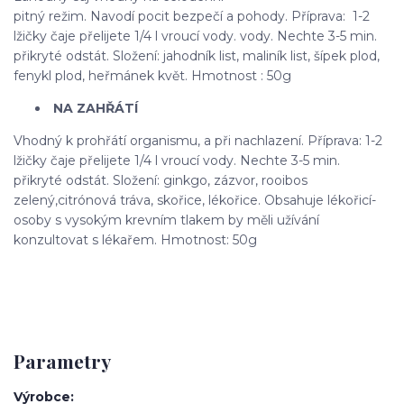
pitný režim. Navodí pocit bezpečí a pohody. Příprava: 1-2
lžičky čaje přelijete 1/4 l vroucí vody. vody. Nechte 3-5 min.
přikryté odstát. Složení: jahodník list, maliník list, šípek plod,
fenykl plod, heřmánek květ. Hmotnost : 50g
NA ZAHŘÁTÍ
Vhodný k prohřátí organismu, a při nachlazení. Příprava: 1-2
lžičky čaje přelijete 1/4 l vroucí vody. Nechte 3-5 min.
přikryté odstát. Složení: ginkgo, zázvor, rooibos
zelený,citrónová tráva, skořice, lékořice. Obsahuje lékořicí-
osoby s vysokým krevním tlakem by měli užívání
konzultovat s lékařem. Hmotnost: 50g
Parametry
Výrobce