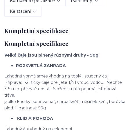
Kompletní specifikace
Parametry
Ke stažení
Kompletní specifikace
Kompletní specifikace
Velké čaje jsou plněný různými druhy - 50g
ROZKVETLÁ ZAHRADA
Lahodná vonná směs vhodná na teplý i studený čaj.
Příprava: 1-2 lžičky čaje přelijete 1/4 l vroucí vodou. Nechte
3-5 min. přikryté odstát. Složení: máta peprná, citrónová
tráva,
jablko kostky, kopřiva nať, chrpa květ, měsíček květ, borůvka
plod. Hmotnost: 50g
KLID A POHODA
Lahodný čaj vhodný na celodenní