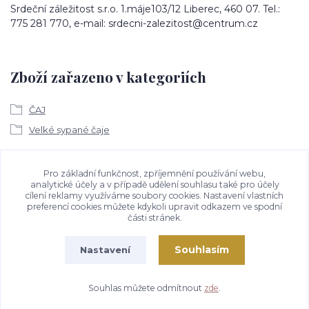
Srdeční záležitost s.r.o. 1.máje103/12 Liberec, 460 07. Tel.:
775 281 770, e-mail: srdecni-zalezitost@centrum.cz
Zboží zařazeno v kategoriích
ČAJ
Velké sypané čaje
Ke stažení
Pro základní funkčnost, zpříjemnění používání webu,
analytické účely a v případě udělení souhlasu také pro účely
cílení reklamy využíváme soubory cookies. Nastavení vlastních
Bezpečností upozornění
preferencí cookies můžete kdykoli upravit odkazem ve spodní
části stránek.
Souhlasím
Nastavení
Souhlas můžete odmítnout
zde
.
Vytvořeno na
Eshop-rychle.cz