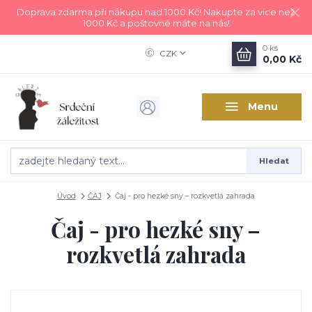
Doprava zdarma při nákupu nad 1000 Kč! Nakupte za více než
1000 Kč a poštovné máte na nás!
0
ks
CZK
0,00 Kč
Menu
Hledat
Úvod
ČAJ
Čaj - pro hezké sny – rozkvetlá zahrada
Čaj - pro hezké sny –
rozkvetlá zahrada