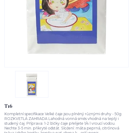
T16
Kompletní specifikace Velké čaje jsou plněný různými druhy - 50g
ROZKVETLÁ ZAHRADA Lahodná vonná směs vhodná na teplý i
studený čaj. Příprava: 1-2 lžičky čaje přelijete 1/4 l vroucí vodou.
Nechte 3-5 min. přikryté odstát. Složení: máta peprná, citrónová
tráva,jablko kostky, kopřiva nať, chrpa k...
celý popis