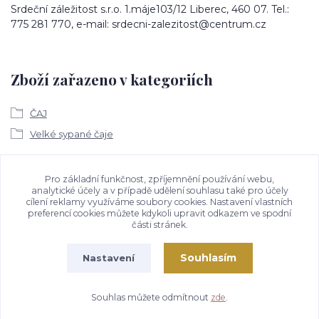
Srdeční záležitost s.r.o. 1.máje103/12 Liberec, 460 07. Tel.:
775 281 770, e-mail: srdecni-zalezitost@centrum.cz
Zboží zařazeno v kategoriích
ČAJ
Velké sypané čaje
Ke stažení
Pro základní funkčnost, zpříjemnění používání webu,
analytické účely a v případě udělení souhlasu také pro účely
cílení reklamy využíváme soubory cookies. Nastavení vlastních
Bezpečností upozornění
preferencí cookies můžete kdykoli upravit odkazem ve spodní
části stránek.
Souhlasím
Nastavení
Souhlas můžete odmítnout
zde
.
Vytvořeno na
Eshop-rychle.cz