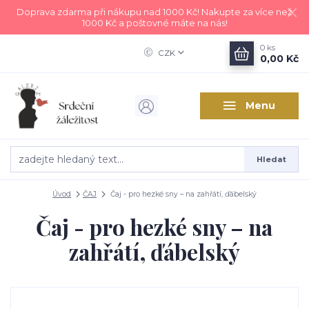
Doprava zdarma při nákupu nad 1000 Kč! Nakupte za více než
1000 Kč a poštovné máte na nás!
0
ks
CZK
0,00 Kč
Menu
Hledat
Úvod
ČAJ
Čaj - pro hezké sny – na zahřátí, ďábelský
Čaj - pro hezké sny – na
zahřátí, ďábelský