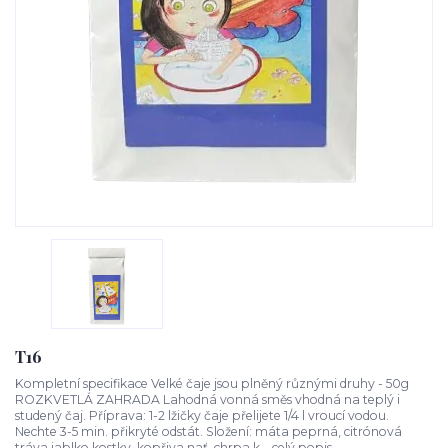
T16
Kompletní specifikace Velké čaje jsou plněný různými druhy - 50g
ROZKVETLÁ ZAHRADA Lahodná vonná směs vhodná na teplý i
studený čaj. Příprava: 1-2 lžičky čaje přelijete 1/4 l vroucí vodou.
Nechte 3-5 min. přikryté odstát. Složení: máta peprná, citrónová
tráva,jablko kostky, kopřiva nať, chrpa k...
celý popis