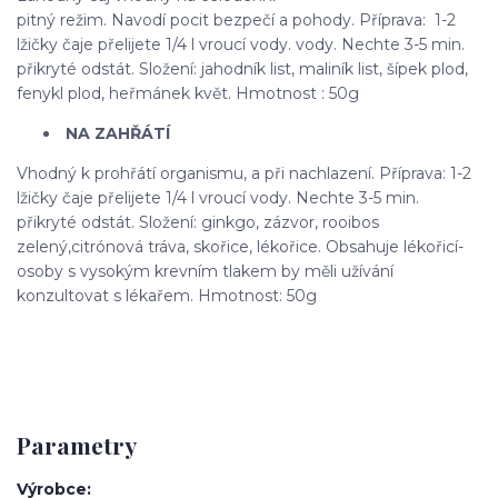
pitný režim. Navodí pocit bezpečí a pohody. Příprava: 1-2
lžičky čaje přelijete 1/4 l vroucí vody. vody. Nechte 3-5 min.
přikryté odstát. Složení: jahodník list, maliník list, šípek plod,
fenykl plod, heřmánek květ. Hmotnost : 50g
NA ZAHŘÁTÍ
Vhodný k prohřátí organismu, a při nachlazení. Příprava: 1-2
lžičky čaje přelijete 1/4 l vroucí vody. Nechte 3-5 min.
přikryté odstát. Složení: ginkgo, zázvor, rooibos
zelený,citrónová tráva, skořice, lékořice. Obsahuje lékořicí-
osoby s vysokým krevním tlakem by měli užívání
konzultovat s lékařem. Hmotnost: 50g
Parametry
Výrobce