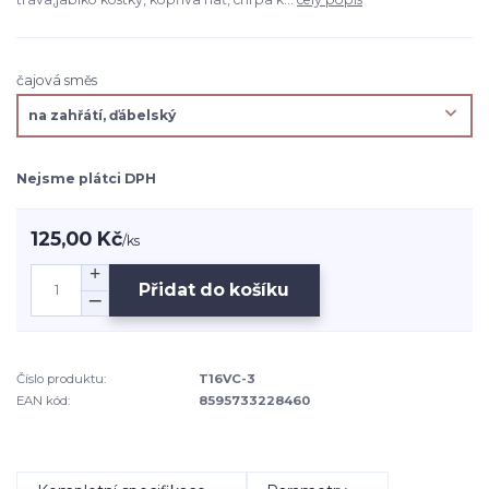
čajová směs
Nejsme plátci DPH
125,00 Kč
/
ks
Přidat do košíku
Číslo produktu:
T16VC-3
EAN kód:
8595733228460