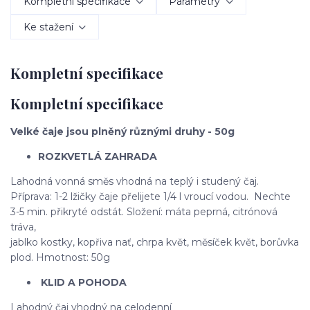
Kompletní specifikace
Parametry
Ke stažení
Kompletní specifikace
Kompletní specifikace
Velké čaje jsou plněný různými druhy - 50g
ROZKVETLÁ ZAHRADA
Lahodná vonná směs vhodná na teplý i studený čaj.
Příprava: 1-2 lžičky čaje přelijete 1/4 l vroucí vodou. Nechte
3-5 min. přikryté odstát. Složení: máta peprná, citrónová
tráva,
jablko kostky, kopřiva nať, chrpa květ, měsíček květ, borůvka
plod. Hmotnost: 50g
KLID A POHODA
Lahodný čaj vhodný na celodenní