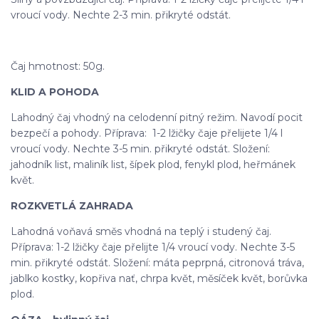
vroucí vody. Nechte 2-3 min. přikryté odstát.
Čaj hmotnost: 50g.
KLID A POHODA
Lahodný čaj vhodný na celodenní pitný režim. Navodí pocit
bezpečí a pohody. Příprava: 1-2 lžičky čaje přelijete 1/4 l
vroucí vody. Nechte 3-5 min. přikryté odstát. Složení:
jahodník list, maliník list, šípek plod, fenykl plod, heřmánek
květ.
ROZKVETLÁ ZAHRADA
Lahodná voňavá směs vhodná na teplý i studený čaj.
Příprava: 1-2 lžičky čaje přelijte 1/4 vroucí vody. Nechte 3-5
min. přikryté odstát. Složení: máta peprpná, citronová tráva,
jablko kostky, kopřiva nať, chrpa květ, měsíček květ, borůvka
plod.