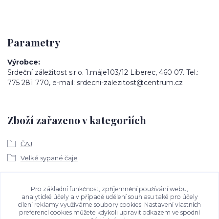
Parametry
Výrobce
Srdeční záležitost s.r.o. 1.máje103/12 Liberec, 460 07. Tel.:
775 281 770, e-mail: srdecni-zalezitost@centrum.cz
Zboží zařazeno v kategoriích
ČAJ
Velké sypané čaje
Ke stažení
Pro základní funkčnost, zpříjemnění používání webu,
analytické účely a v případě udělení souhlasu také pro účely
cílení reklamy využíváme soubory cookies. Nastavení vlastních
Bezpečností upozornění
preferencí cookies můžete kdykoli upravit odkazem ve spodní