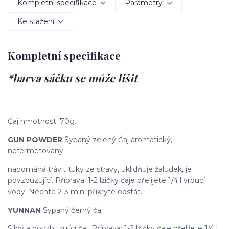
Kompletní specifikace
Parametry
Ke stažení
Kompletní specifikace
*barva sáčku se může lišit
Čaj hmotnost: 70g.
GUN POWDER
Sypaný zelený Čaj aromatický,
nefermetovaný
napomáhá trávit tuky ze stravy, uklidňuje žaludek, je
povzbuzující. Příprava: 1-2 lžičky čaje přelijete 1/4 l vroucí
vody. Nechte 2-3 min. přikryté odstát.
YUNNAN
Sypaný černý čaj
Silný a povzbuzující čaj. Příprava: 1-2 lžičky čaje přelijete 1/4 l