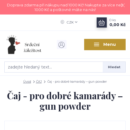
Doprava zdarma při nákupu nad 1000 Kč! Nakupte za více než
1000 Kč a poštovné máte na nás!
0
ks
CZK
0,00 Kč
Menu
Hledat
Úvod
ČAJ
Čaj - pro dobré kamarády – gun powder
Čaj - pro dobré kamarády –
gun powder