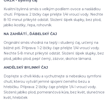
OÁZA - bylinný čaj
Kvalitní bylinná směs s velkým podílem ovoce a nasládlou
chutí. Příprava: 2 lžičky čaje přelijte 1/4l vroucí vody. Nechte
8-10 minut přikryté odstát. Složení: šípek slupky, bez plod,
jablko kostky, řepa, rohovník.
NA ZAHŘÁTÍ , ĎÁBELSKÝ ČAJ
Originální směs vhodná na teplý i studený čaj, určený na
běžné pití. Příprava: 1-2 lžičky čaje přelijte 1/4l vroucí vody.
Nechte 5-8 minut přikryté odstát. Složení: šípek slupky, bez
plod, jablko plod, pepř černý, zázvor, skořice lámaná.
ANDĚLSKÝ BYLINNÝ ČAJ
Dopřejte si chvíli klidu a vychutnejte si nebeskou symfonii
chutí, kterou vytváří jemné spojení černého bezu a
hřebíčku. Příprava: 2 lžičky čaje přelijte 1/4 l vroucí vody.
Složení
:
jablko plod, pomerančová kůra, bez květ, slunečnice
květ, hřebíček