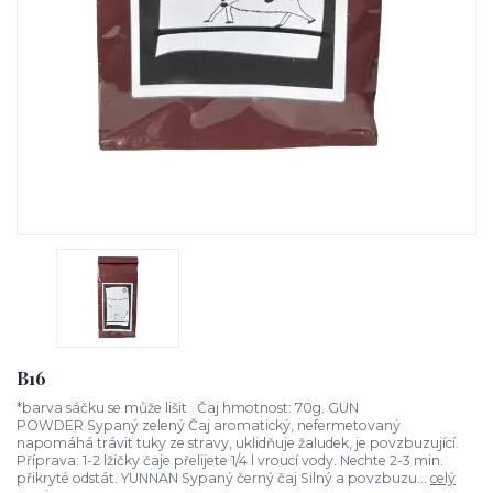
B16
*barva sáčku se může lišit Čaj hmotnost: 70g. GUN
POWDER Sypaný zelený Čaj aromatický, nefermetovaný
napomáhá trávit tuky ze stravy, uklidňuje žaludek, je povzbuzující.
Příprava: 1-2 lžičky čaje přelijete 1/4 l vroucí vody. Nechte 2-3 min.
přikryté odstát. YUNNAN Sypaný černý čaj Silný a povzbuzu...
celý