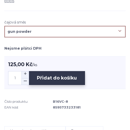
popis
čajová směs
Nejsme plátci DPH
125,00 Kč
/
ks
Přidat do košíku
Číslo produktu:
B16VC-8
EAN kód:
8595733233181